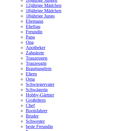
10jährige Jungen
12jährige Mädchen
18jährige Mädchen
18jährige Jungs
Ehemann
Ehefrau
Freundin
Papa
Opa
Apotheker
Zahnärzte
Trauzeugen
Trauzeugin
Brautjungfern
Eltern
Oma
Schwiegervater
Schwägerin
Hobby-Gärtner
Großeltern
Chef
Bootsfahrer
Bruder
Schwester
beste Freundin