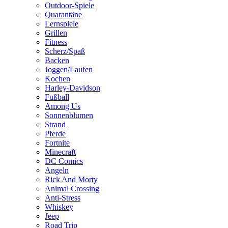
Outdoor-Spiele
Quarantäne
Lernspiele
Grillen
Fitness
Scherz/Spaß
Backen
Joggen/Laufen
Kochen
Harley-Davidson
Fußball
Among Us
Sonnenblumen
Strand
Pferde
Fortnite
Minecraft
DC Comics
Angeln
Rick And Morty
Animal Crossing
Anti-Stress
Whiskey
Jeep
Road Trip