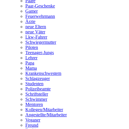
Paare
Paar-Geschenke
Gamer
Feuerwehrmann
Ärzte
neue Eltern
neue Väter
Lkw-Fahrer
Schwiegermutter
Piloten
Teenager-Jungs
Lehrer
Papa
Mama
Krankenschwestern
Schlagzeuger
Studenten
Polizeibeamte
Schriftsteller
Schwimmer
Mentoren
Kollegen/Mitarbeiter
Angestellte/Mitarbeiter
Veganer
Freund