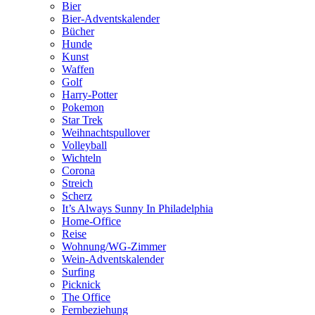
Bier
Bier-Adventskalender
Bücher
Hunde
Kunst
Waffen
Golf
Harry-Potter
Pokemon
Star Trek
Weihnachtspullover
Volleyball
Wichteln
Corona
Streich
Scherz
It’s Always Sunny In Philadelphia
Home-Office
Reise
Wohnung/WG-Zimmer
Wein-Adventskalender
Surfing
Picknick
The Office
Fernbeziehung