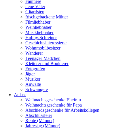
Faultiere
neue Väter
Gitarristen
frischgebackene Mütter
Filmliebhaber
Weinliebhaber
Musikliebhaber
Hobby-Schreiner
Geschichtsinteressierte
Wohnmobilbesitzer
Wanderer
Teenager-Mädchen
Kletterer und Boulderer
Fotografen
Jäger
Musiker
Anwälte
Schwangere
Anlass
Weihnachtsgeschenke Ehefrau
Weihnachtsgeschenke für Papa
Abschiedsgeschenke für Arbeitskollegen
Abschlussfeier
Rente (Männer)
Jahrestag (Männer)