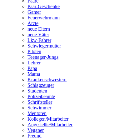
Paare
Paar-Geschenke
Gamer
Feuerwehrmann
Ärzte
neue Eltern
neue Väter
Lkw-Fahrer
Schwiegermutter
Piloten
Teenager-Jungs
Lehrer
Papa
Mama
Krankenschwestern
Schlagzeuger
Studenten
Polizeibeamte
Schriftsteller
Schwimmer
Mentoren
Kollegen/Mitarbeiter
Angestellte/Mitarbeiter
Veganer
Freund