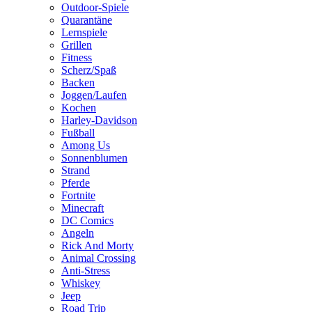
Outdoor-Spiele
Quarantäne
Lernspiele
Grillen
Fitness
Scherz/Spaß
Backen
Joggen/Laufen
Kochen
Harley-Davidson
Fußball
Among Us
Sonnenblumen
Strand
Pferde
Fortnite
Minecraft
DC Comics
Angeln
Rick And Morty
Animal Crossing
Anti-Stress
Whiskey
Jeep
Road Trip