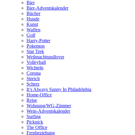
Bier
Bier-Adventskalender
Bücher
Hunde
Kunst
Waffen
Golf
Harry-Potter
Pokemon
Star Trek
Weihnachtspullover
Volleyball
Wichteln
Corona
Streich
Scherz
It’s Always Sunny In Philadelphia
Home-Office
Reise
Wohnung/WG-Zimmer
Wein-Adventskalender
Surfing
Picknick
The Office
Fernbeziehung