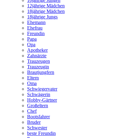
10jährige Jungen
12jährige Mädchen
18jährige Mädchen
18jährige Jungs
Ehemann
Ehefrau
Freundin
Papa
Opa
Apotheker
Zahnärzte
Trauzeugen
Trauzeugin
Brautjungfern
Eltern
Oma
Schwiegervater
Schwägerin
Hobby-Gärtner
Großeltern
Chef
Bootsfahrer
Bruder
Schwester
beste Freundin