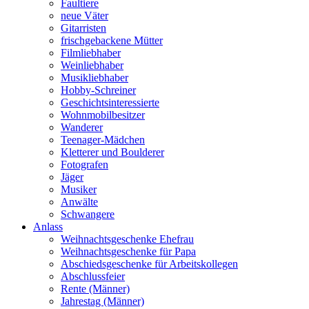
Faultiere
neue Väter
Gitarristen
frischgebackene Mütter
Filmliebhaber
Weinliebhaber
Musikliebhaber
Hobby-Schreiner
Geschichtsinteressierte
Wohnmobilbesitzer
Wanderer
Teenager-Mädchen
Kletterer und Boulderer
Fotografen
Jäger
Musiker
Anwälte
Schwangere
Anlass
Weihnachtsgeschenke Ehefrau
Weihnachtsgeschenke für Papa
Abschiedsgeschenke für Arbeitskollegen
Abschlussfeier
Rente (Männer)
Jahrestag (Männer)