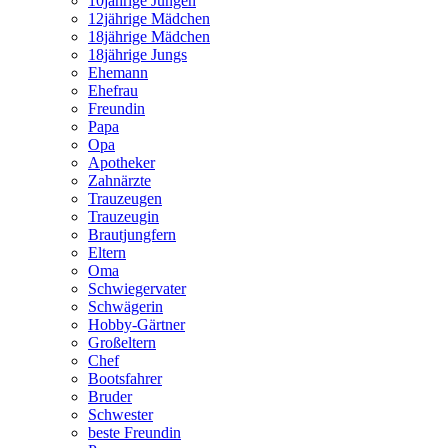
10jährige Jungen
12jährige Mädchen
18jährige Mädchen
18jährige Jungs
Ehemann
Ehefrau
Freundin
Papa
Opa
Apotheker
Zahnärzte
Trauzeugen
Trauzeugin
Brautjungfern
Eltern
Oma
Schwiegervater
Schwägerin
Hobby-Gärtner
Großeltern
Chef
Bootsfahrer
Bruder
Schwester
beste Freundin