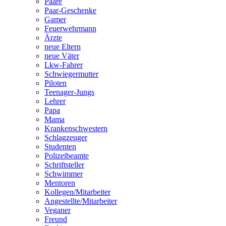
Paare
Paar-Geschenke
Gamer
Feuerwehrmann
Ärzte
neue Eltern
neue Väter
Lkw-Fahrer
Schwiegermutter
Piloten
Teenager-Jungs
Lehrer
Papa
Mama
Krankenschwestern
Schlagzeuger
Studenten
Polizeibeamte
Schriftsteller
Schwimmer
Mentoren
Kollegen/Mitarbeiter
Angestellte/Mitarbeiter
Veganer
Freund