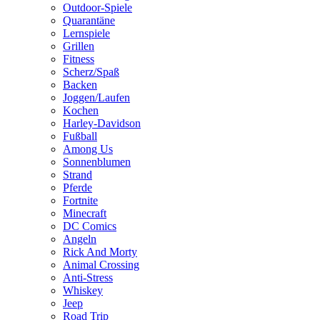
Outdoor-Spiele
Quarantäne
Lernspiele
Grillen
Fitness
Scherz/Spaß
Backen
Joggen/Laufen
Kochen
Harley-Davidson
Fußball
Among Us
Sonnenblumen
Strand
Pferde
Fortnite
Minecraft
DC Comics
Angeln
Rick And Morty
Animal Crossing
Anti-Stress
Whiskey
Jeep
Road Trip