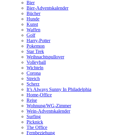
Bier
Bier-Adventskalender
Bücher
Hunde
Kunst
Waffen
Golf
Harry-Potter
Pokemon
Star Trek
Weihnachtspullover
Volleyball
Wichteln
Corona
Streich
Scherz
It’s Always Sunny In Philadelphia
Home-Office
Reise
Wohnung/WG-Zimmer
Wein-Adventskalender
Surfing
Picknick
The Office
Fernbeziehung