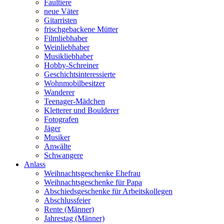
Faultiere
neue Väter
Gitarristen
frischgebackene Mütter
Filmliebhaber
Weinliebhaber
Musikliebhaber
Hobby-Schreiner
Geschichtsinteressierte
Wohnmobilbesitzer
Wanderer
Teenager-Mädchen
Kletterer und Boulderer
Fotografen
Jäger
Musiker
Anwälte
Schwangere
Anlass
Weihnachtsgeschenke Ehefrau
Weihnachtsgeschenke für Papa
Abschiedsgeschenke für Arbeitskollegen
Abschlussfeier
Rente (Männer)
Jahrestag (Männer)