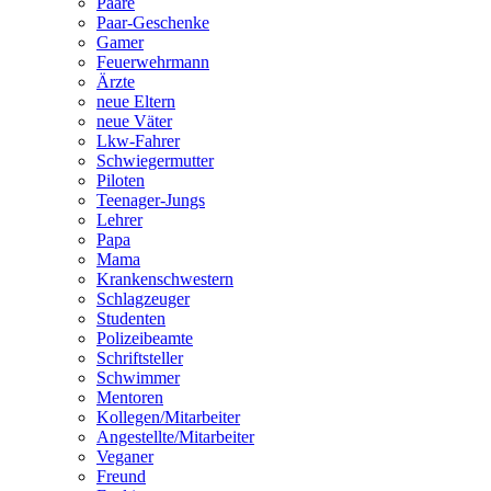
Paare
Paar-Geschenke
Gamer
Feuerwehrmann
Ärzte
neue Eltern
neue Väter
Lkw-Fahrer
Schwiegermutter
Piloten
Teenager-Jungs
Lehrer
Papa
Mama
Krankenschwestern
Schlagzeuger
Studenten
Polizeibeamte
Schriftsteller
Schwimmer
Mentoren
Kollegen/Mitarbeiter
Angestellte/Mitarbeiter
Veganer
Freund