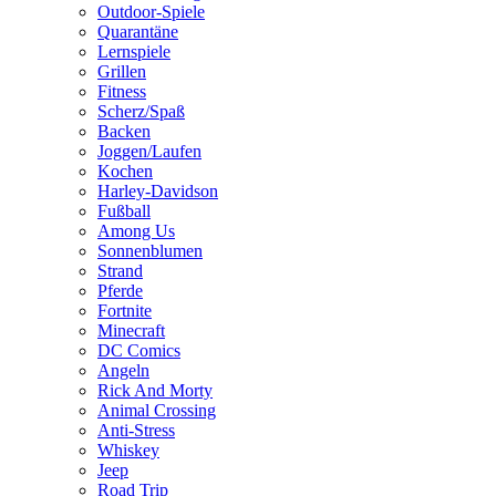
Outdoor-Spiele
Quarantäne
Lernspiele
Grillen
Fitness
Scherz/Spaß
Backen
Joggen/Laufen
Kochen
Harley-Davidson
Fußball
Among Us
Sonnenblumen
Strand
Pferde
Fortnite
Minecraft
DC Comics
Angeln
Rick And Morty
Animal Crossing
Anti-Stress
Whiskey
Jeep
Road Trip