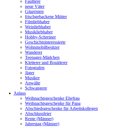
Faultiere
neue Väter
Gitarristen
frischgebackene Mütter
Filmliebhaber
Weinliebhaber
Musikliebhaber
Hobby-Schreiner
Geschichtsinteressierte
Wohnmobilbesitzer
Wanderer
Teenager-Mädchen
Kletterer und Boulderer
Fotografen
Jäger
Musiker
Anwälte
Schwangere
Anlass
Weihnachtsgeschenke Ehefrau
Weihnachtsgeschenke für Papa
Abschiedsgeschenke für Arbeitskollegen
Abschlussfeier
Rente (Männer)
Jahrestag (Männer)