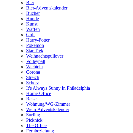
Bier
Bier-Adventskalender
Bücher
Hunde
Kunst
Waffen
Golf
Harry-Potter
Pokemon
Star Trek
Weihnachtspullover
Volleyball
Wichteln
Corona
Streich
Scherz
It’s Always Sunny In Philadelphia
Home-Office
Reise
Wohnung/WG-Zimmer
Wein-Adventskalender
Surfing
Picknick
The Office
Fernbeziehung