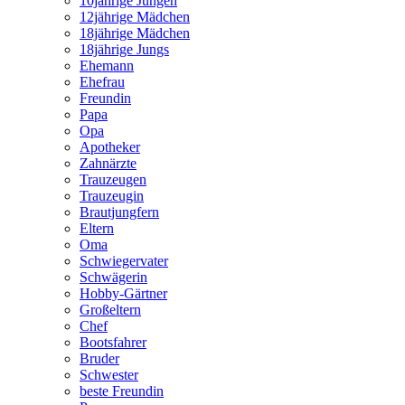
10jährige Jungen
12jährige Mädchen
18jährige Mädchen
18jährige Jungs
Ehemann
Ehefrau
Freundin
Papa
Opa
Apotheker
Zahnärzte
Trauzeugen
Trauzeugin
Brautjungfern
Eltern
Oma
Schwiegervater
Schwägerin
Hobby-Gärtner
Großeltern
Chef
Bootsfahrer
Bruder
Schwester
beste Freundin