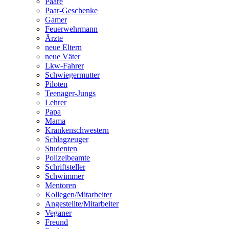
Paare
Paar-Geschenke
Gamer
Feuerwehrmann
Ärzte
neue Eltern
neue Väter
Lkw-Fahrer
Schwiegermutter
Piloten
Teenager-Jungs
Lehrer
Papa
Mama
Krankenschwestern
Schlagzeuger
Studenten
Polizeibeamte
Schriftsteller
Schwimmer
Mentoren
Kollegen/Mitarbeiter
Angestellte/Mitarbeiter
Veganer
Freund