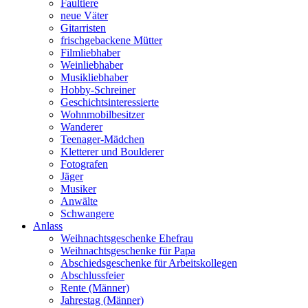
Faultiere
neue Väter
Gitarristen
frischgebackene Mütter
Filmliebhaber
Weinliebhaber
Musikliebhaber
Hobby-Schreiner
Geschichtsinteressierte
Wohnmobilbesitzer
Wanderer
Teenager-Mädchen
Kletterer und Boulderer
Fotografen
Jäger
Musiker
Anwälte
Schwangere
Anlass
Weihnachtsgeschenke Ehefrau
Weihnachtsgeschenke für Papa
Abschiedsgeschenke für Arbeitskollegen
Abschlussfeier
Rente (Männer)
Jahrestag (Männer)