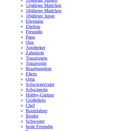
10jährige Jungen
12jährige Mädchen
18jährige Mädchen
18jährige Jungs
Ehemann
Ehefrau
Freundin
Papa
Opa
Apotheker
Zahnärzte
Trauzeugen
Trauzeugin
Brautjungfern
Eltern
Oma
Schwiegervater
Schwägerin
Hobby-Gärtner
Großeltern
Chef
Bootsfahrer
Bruder
Schwester
beste Freundin