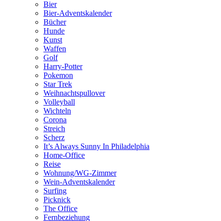
Bier
Bier-Adventskalender
Bücher
Hunde
Kunst
Waffen
Golf
Harry-Potter
Pokemon
Star Trek
Weihnachtspullover
Volleyball
Wichteln
Corona
Streich
Scherz
It’s Always Sunny In Philadelphia
Home-Office
Reise
Wohnung/WG-Zimmer
Wein-Adventskalender
Surfing
Picknick
The Office
Fernbeziehung