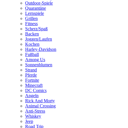
Outdoor-Spiele
Quarantäne
Lernspiele
Grillen
Fitness
Scherz/Spaß
Backen
Joggen/Laufen
Kochen
Harley-Davidson
Fußball
Among Us
Sonnenblumen
Strand
Pferde
Fortnite
Minecraft
DC Comics
Angeln
Rick And Morty
Animal Crossing
Anti-Stress
Whiskey
Jeep
Road Trip