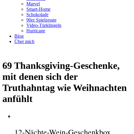
Marvel
Smart-Home
Schokolade
90er Spielzeuge
Video-Türklingeln
Hurricane
Blog
Über mich
69 Thanksgiving-Geschenke,
mit denen sich der
Truthahntag wie Weihnachten
anfühlt
12-Nächte-Wein-Geschenkbox