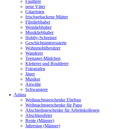
Faultiere
neue Väter
Gitarristen
frischgebackene Mütter
Filmliebhaber
Weinliebhaber
Musikliebhaber
Hobby-Schreiner
Geschichtsinteressierte
Wohnmobilbesitzer
Wanderer
Teenager-Mädchen
Kletterer und Boulderer
Fotografen
Jäger
Musiker
Anwälte
Schwangere
Anlass
Weihnachtsgeschenke Ehefrau
Weihnachtsgeschenke für Papa
Abschiedsgeschenke für Arbeitskollegen
Abschlussfeier
Rente (Männer)
Jahrestag (Männer)