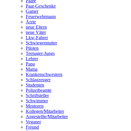
Paare
Paar-Geschenke
Gamer
Feuerwehrmann
Ärzte
neue Eltern
neue Väter
Lkw-Fahrer
Schwiegermutter
Piloten
Teenager-Jungs
Lehrer
Papa
Mama
Krankenschwestern
Schlagzeuger
Studenten
Polizeibeamte
Schriftsteller
Schwimmer
Mentoren
Kollegen/Mitarbeiter
Angestellte/Mitarbeiter
Veganer
Freund