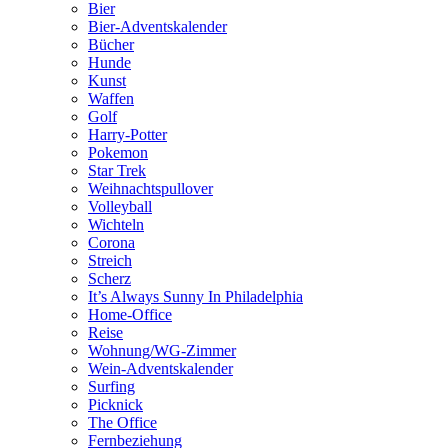
Bier
Bier-Adventskalender
Bücher
Hunde
Kunst
Waffen
Golf
Harry-Potter
Pokemon
Star Trek
Weihnachtspullover
Volleyball
Wichteln
Corona
Streich
Scherz
It’s Always Sunny In Philadelphia
Home-Office
Reise
Wohnung/WG-Zimmer
Wein-Adventskalender
Surfing
Picknick
The Office
Fernbeziehung