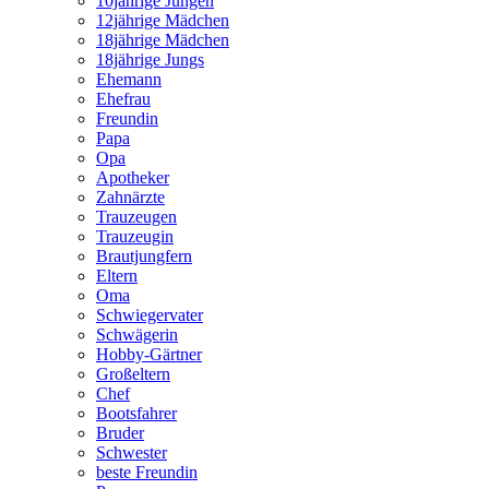
10jährige Jungen
12jährige Mädchen
18jährige Mädchen
18jährige Jungs
Ehemann
Ehefrau
Freundin
Papa
Opa
Apotheker
Zahnärzte
Trauzeugen
Trauzeugin
Brautjungfern
Eltern
Oma
Schwiegervater
Schwägerin
Hobby-Gärtner
Großeltern
Chef
Bootsfahrer
Bruder
Schwester
beste Freundin