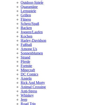
Outdoor-Spiele
Quarantäne
Lernspiele
Grillen
Fitness
Scherz/Spaß
Backen
Joggen/Laufen
Kochen
Harley-Davidson
Fußball
Among Us
Sonnenblumen
Strand
Pferde
Fortnite
Minecraft
DC Comics
Angeln
Rick And Morty
Animal Crossing
Anti-Stress
Whiskey
Jeep
Road Trip