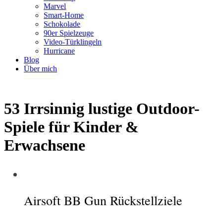
Marvel
Smart-Home
Schokolade
90er Spielzeuge
Video-Türklingeln
Hurricane
Blog
Über mich
53 Irrsinnig lustige Outdoor-
Spiele für Kinder &
Erwachsene
Airsoft BB Gun Rückstellziele