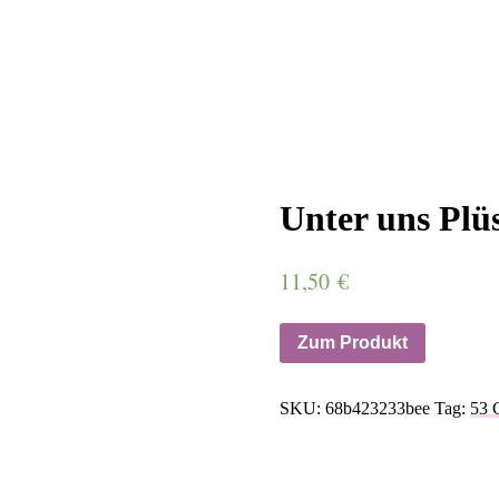
Unter uns Pl
11,50
€
Zum Produkt
SKU:
68b423233bee
Tag:
53 G