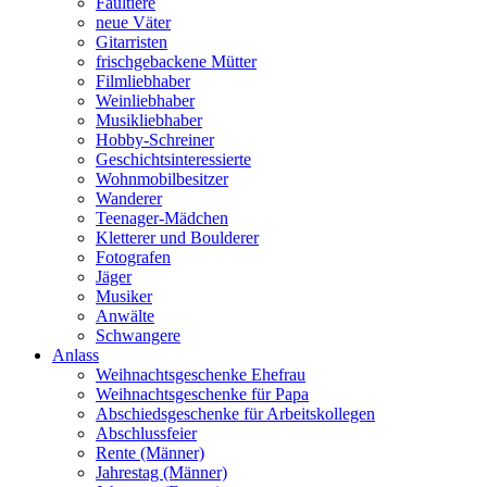
Faultiere
neue Väter
Gitarristen
frischgebackene Mütter
Filmliebhaber
Weinliebhaber
Musikliebhaber
Hobby-Schreiner
Geschichtsinteressierte
Wohnmobilbesitzer
Wanderer
Teenager-Mädchen
Kletterer und Boulderer
Fotografen
Jäger
Musiker
Anwälte
Schwangere
Anlass
Weihnachtsgeschenke Ehefrau
Weihnachtsgeschenke für Papa
Abschiedsgeschenke für Arbeitskollegen
Abschlussfeier
Rente (Männer)
Jahrestag (Männer)