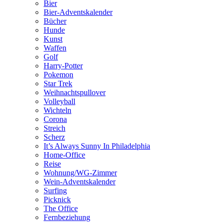
Bier
Bier-Adventskalender
Bücher
Hunde
Kunst
Waffen
Golf
Harry-Potter
Pokemon
Star Trek
Weihnachtspullover
Volleyball
Wichteln
Corona
Streich
Scherz
It’s Always Sunny In Philadelphia
Home-Office
Reise
Wohnung/WG-Zimmer
Wein-Adventskalender
Surfing
Picknick
The Office
Fernbeziehung