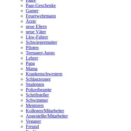
Paare
Paar-Geschenke
Gamer
Feuerwehrmann
Ärzte
neue Eltern
neue Väter
Lkw-Fahrer
Schwiegermutter
Piloten
Teenager-Jungs
Lehrer
Papa
Mama
Krankenschwestern
Schlagzeuger
Studenten
Polizeibeamte
Schriftsteller
Schwimmer
Mentoren
Kollegen/Mitarbeiter
Angestellte/Mitarbeiter
Veganer
Freund