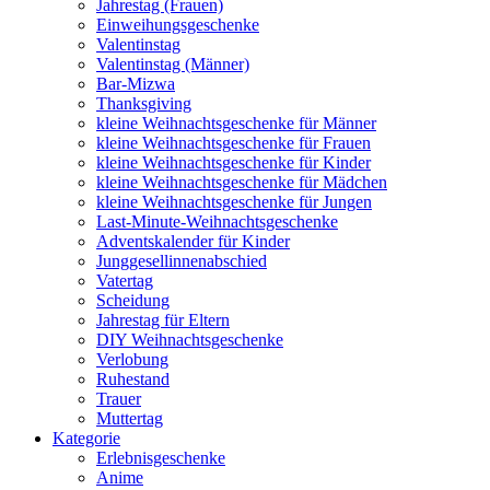
Jahrestag (Frauen)
Einweihungsgeschenke
Valentinstag
Valentinstag (Männer)
Bar-Mizwa
Thanksgiving
kleine Weihnachtsgeschenke für Männer
kleine Weihnachtsgeschenke für Frauen
kleine Weihnachtsgeschenke für Kinder
kleine Weihnachtsgeschenke für Mädchen
kleine Weihnachtsgeschenke für Jungen
Last-Minute-Weihnachtsgeschenke
Adventskalender für Kinder
Junggesellinnenabschied
Vatertag
Scheidung
Jahrestag für Eltern
DIY Weihnachtsgeschenke
Verlobung
Ruhestand
Trauer
Muttertag
Kategorie
Erlebnisgeschenke
Anime