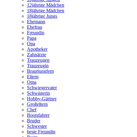
12jährige Mädchen
18jährige Mädchen
18jährige Jungs
Ehemann
Ehefrau
Freundin
Papa
Opa
Apotheker
Zahnärzte
Trauzeugen
Trauzeugin
Brautjungfern
Eltern
Oma
Schwiegervater
Schwägerin
Hobby-Gärtner
Großeltern
Chef
Bootsfahrer
Bruder
Schwester
beste Freundin