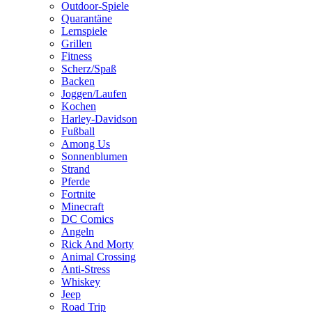
Outdoor-Spiele
Quarantäne
Lernspiele
Grillen
Fitness
Scherz/Spaß
Backen
Joggen/Laufen
Kochen
Harley-Davidson
Fußball
Among Us
Sonnenblumen
Strand
Pferde
Fortnite
Minecraft
DC Comics
Angeln
Rick And Morty
Animal Crossing
Anti-Stress
Whiskey
Jeep
Road Trip