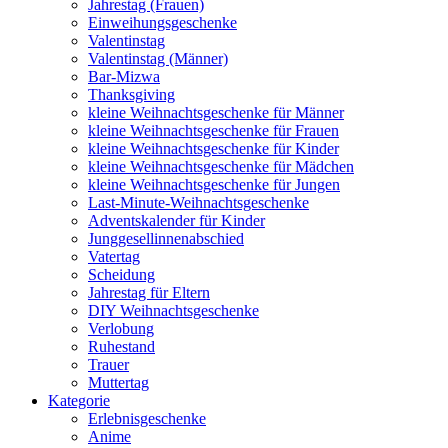
Jahrestag (Frauen)
Einweihungsgeschenke
Valentinstag
Valentinstag (Männer)
Bar-Mizwa
Thanksgiving
kleine Weihnachtsgeschenke für Männer
kleine Weihnachtsgeschenke für Frauen
kleine Weihnachtsgeschenke für Kinder
kleine Weihnachtsgeschenke für Mädchen
kleine Weihnachtsgeschenke für Jungen
Last-Minute-Weihnachtsgeschenke
Adventskalender für Kinder
Junggesellinnenabschied
Vatertag
Scheidung
Jahrestag für Eltern
DIY Weihnachtsgeschenke
Verlobung
Ruhestand
Trauer
Muttertag
Kategorie
Erlebnisgeschenke
Anime