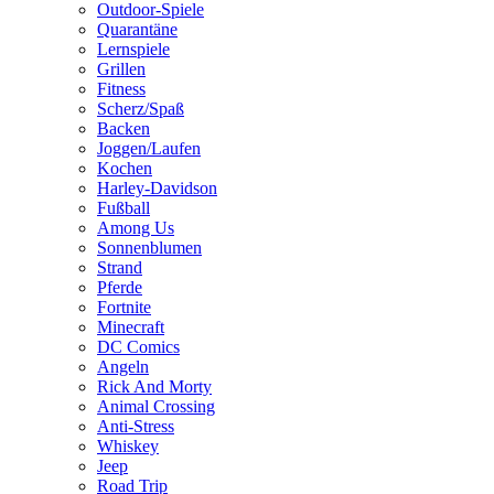
Outdoor-Spiele
Quarantäne
Lernspiele
Grillen
Fitness
Scherz/Spaß
Backen
Joggen/Laufen
Kochen
Harley-Davidson
Fußball
Among Us
Sonnenblumen
Strand
Pferde
Fortnite
Minecraft
DC Comics
Angeln
Rick And Morty
Animal Crossing
Anti-Stress
Whiskey
Jeep
Road Trip