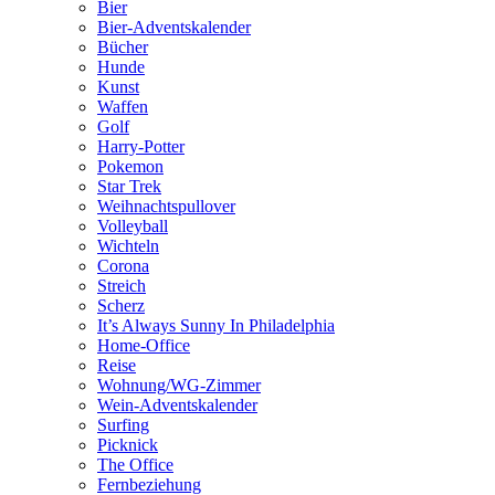
Bier
Bier-Adventskalender
Bücher
Hunde
Kunst
Waffen
Golf
Harry-Potter
Pokemon
Star Trek
Weihnachtspullover
Volleyball
Wichteln
Corona
Streich
Scherz
It’s Always Sunny In Philadelphia
Home-Office
Reise
Wohnung/WG-Zimmer
Wein-Adventskalender
Surfing
Picknick
The Office
Fernbeziehung