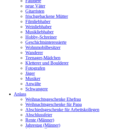
Faultiere
neue Väter
Gitarristen
frischgebackene Mütter
Filmliebhaber
Weinliebhaber
Musikliebhaber
Hobby-Schreiner
Geschichtsinteressierte
Wohnmobilbesitzer
Wanderer
Teenager-Mädchen
Kletterer und Boulderer
Fotografen
Jäger
Musiker
Anwälte
Schwangere
Anlass
Weihnachtsgeschenke Ehefrau
Weihnachtsgeschenke für Papa
Abschiedsgeschenke für Arbeitskollegen
Abschlussfeier
Rente (Männer)
Jahrestag (Männer)