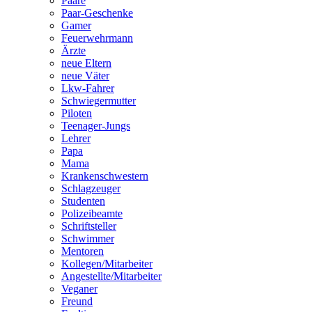
Paare
Paar-Geschenke
Gamer
Feuerwehrmann
Ärzte
neue Eltern
neue Väter
Lkw-Fahrer
Schwiegermutter
Piloten
Teenager-Jungs
Lehrer
Papa
Mama
Krankenschwestern
Schlagzeuger
Studenten
Polizeibeamte
Schriftsteller
Schwimmer
Mentoren
Kollegen/Mitarbeiter
Angestellte/Mitarbeiter
Veganer
Freund