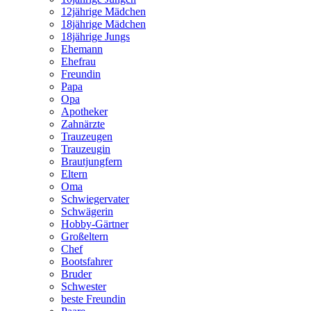
12jährige Mädchen
18jährige Mädchen
18jährige Jungs
Ehemann
Ehefrau
Freundin
Papa
Opa
Apotheker
Zahnärzte
Trauzeugen
Trauzeugin
Brautjungfern
Eltern
Oma
Schwiegervater
Schwägerin
Hobby-Gärtner
Großeltern
Chef
Bootsfahrer
Bruder
Schwester
beste Freundin