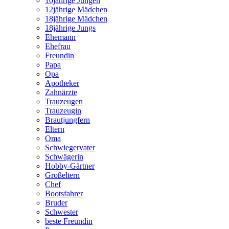
10jährige Jungen
12jährige Mädchen
18jährige Mädchen
18jährige Jungs
Ehemann
Ehefrau
Freundin
Papa
Opa
Apotheker
Zahnärzte
Trauzeugen
Trauzeugin
Brautjungfern
Eltern
Oma
Schwiegervater
Schwägerin
Hobby-Gärtner
Großeltern
Chef
Bootsfahrer
Bruder
Schwester
beste Freundin