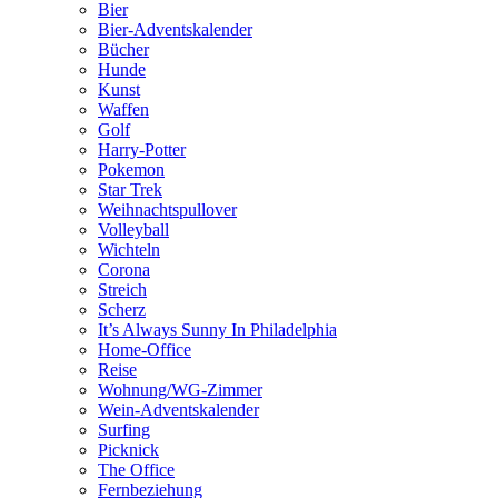
Bier
Bier-Adventskalender
Bücher
Hunde
Kunst
Waffen
Golf
Harry-Potter
Pokemon
Star Trek
Weihnachtspullover
Volleyball
Wichteln
Corona
Streich
Scherz
It’s Always Sunny In Philadelphia
Home-Office
Reise
Wohnung/WG-Zimmer
Wein-Adventskalender
Surfing
Picknick
The Office
Fernbeziehung