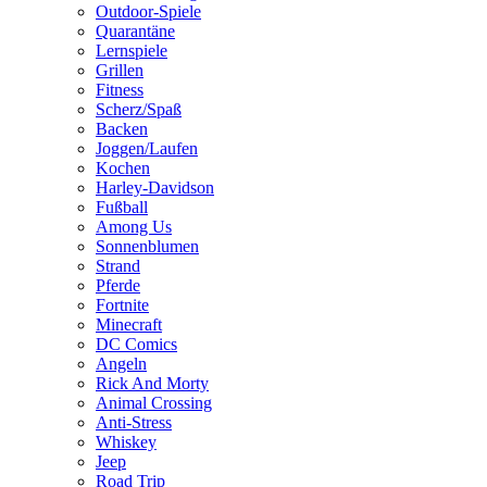
Outdoor-Spiele
Quarantäne
Lernspiele
Grillen
Fitness
Scherz/Spaß
Backen
Joggen/Laufen
Kochen
Harley-Davidson
Fußball
Among Us
Sonnenblumen
Strand
Pferde
Fortnite
Minecraft
DC Comics
Angeln
Rick And Morty
Animal Crossing
Anti-Stress
Whiskey
Jeep
Road Trip