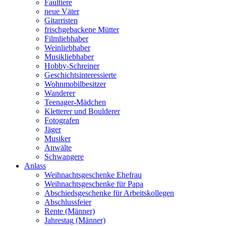
Faultiere
neue Väter
Gitarristen
frischgebackene Mütter
Filmliebhaber
Weinliebhaber
Musikliebhaber
Hobby-Schreiner
Geschichtsinteressierte
Wohnmobilbesitzer
Wanderer
Teenager-Mädchen
Kletterer und Boulderer
Fotografen
Jäger
Musiker
Anwälte
Schwangere
Anlass
Weihnachtsgeschenke Ehefrau
Weihnachtsgeschenke für Papa
Abschiedsgeschenke für Arbeitskollegen
Abschlussfeier
Rente (Männer)
Jahrestag (Männer)