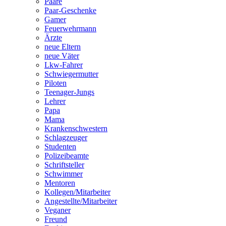
Paare
Paar-Geschenke
Gamer
Feuerwehrmann
Ärzte
neue Eltern
neue Väter
Lkw-Fahrer
Schwiegermutter
Piloten
Teenager-Jungs
Lehrer
Papa
Mama
Krankenschwestern
Schlagzeuger
Studenten
Polizeibeamte
Schriftsteller
Schwimmer
Mentoren
Kollegen/Mitarbeiter
Angestellte/Mitarbeiter
Veganer
Freund