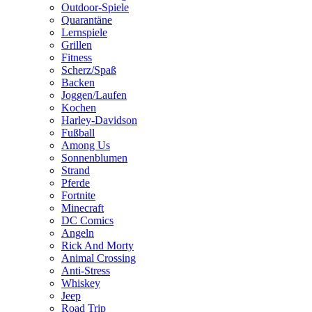
Outdoor-Spiele
Quarantäne
Lernspiele
Grillen
Fitness
Scherz/Spaß
Backen
Joggen/Laufen
Kochen
Harley-Davidson
Fußball
Among Us
Sonnenblumen
Strand
Pferde
Fortnite
Minecraft
DC Comics
Angeln
Rick And Morty
Animal Crossing
Anti-Stress
Whiskey
Jeep
Road Trip