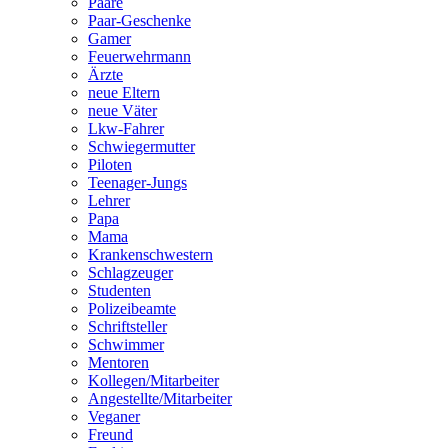
Paare
Paar-Geschenke
Gamer
Feuerwehrmann
Ärzte
neue Eltern
neue Väter
Lkw-Fahrer
Schwiegermutter
Piloten
Teenager-Jungs
Lehrer
Papa
Mama
Krankenschwestern
Schlagzeuger
Studenten
Polizeibeamte
Schriftsteller
Schwimmer
Mentoren
Kollegen/Mitarbeiter
Angestellte/Mitarbeiter
Veganer
Freund