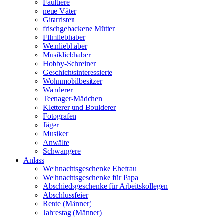
Faultiere
neue Väter
Gitarristen
frischgebackene Mütter
Filmliebhaber
Weinliebhaber
Musikliebhaber
Hobby-Schreiner
Geschichtsinteressierte
Wohnmobilbesitzer
Wanderer
Teenager-Mädchen
Kletterer und Boulderer
Fotografen
Jäger
Musiker
Anwälte
Schwangere
Anlass
Weihnachtsgeschenke Ehefrau
Weihnachtsgeschenke für Papa
Abschiedsgeschenke für Arbeitskollegen
Abschlussfeier
Rente (Männer)
Jahrestag (Männer)