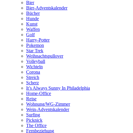
Bier
Bier-Adventskalender
Bücher
Hunde
Kunst
Waffen
Golf
Harry-Potter
Pokemon
Star Trek
Weihnachtspullover
Volleyball
Wichteln
Corona
Streich
Scherz
It’s Always Sunny In Philadelphia
Home-Office
Reise
Wohnung/WG-Zimmer
Wein-Adventskalender
Surfing
Picknick
The Office
Fernbeziehung