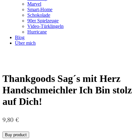
Marvel
Smart-Home
Schokolade
90er Spielzeuge
Video-Türklingeln
Hurricane
Blog
Über mich
Thankgoods Sag´s mit Herz
Handschmeichler Ich Bin stolz
auf Dich!
9,80
€
Buy product