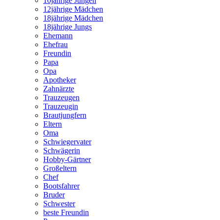
10jährige Jungen
12jährige Mädchen
18jährige Mädchen
18jährige Jungs
Ehemann
Ehefrau
Freundin
Papa
Opa
Apotheker
Zahnärzte
Trauzeugen
Trauzeugin
Brautjungfern
Eltern
Oma
Schwiegervater
Schwägerin
Hobby-Gärtner
Großeltern
Chef
Bootsfahrer
Bruder
Schwester
beste Freundin