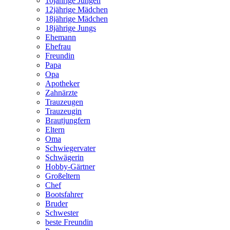
10jährige Jungen
12jährige Mädchen
18jährige Mädchen
18jährige Jungs
Ehemann
Ehefrau
Freundin
Papa
Opa
Apotheker
Zahnärzte
Trauzeugen
Trauzeugin
Brautjungfern
Eltern
Oma
Schwiegervater
Schwägerin
Hobby-Gärtner
Großeltern
Chef
Bootsfahrer
Bruder
Schwester
beste Freundin