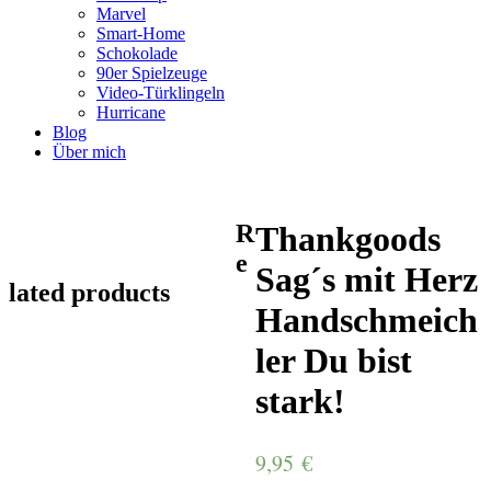
Marvel
Smart-Home
Schokolade
90er Spielzeuge
Video-Türklingeln
Hurricane
Blog
Über mich
R
Thankgoods
e
Sag´s mit Herz
lated products
Handschmeich
ler Du bist
stark!
9,95
€