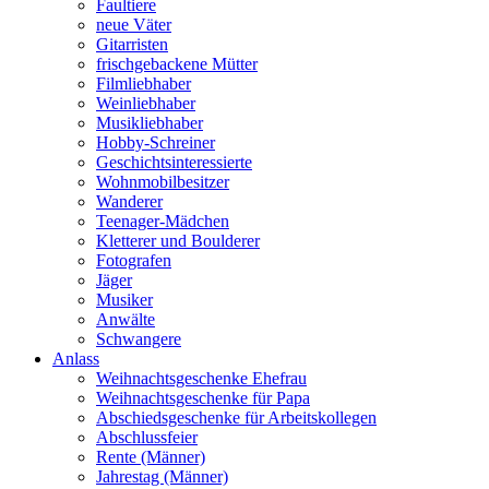
Faultiere
neue Väter
Gitarristen
frischgebackene Mütter
Filmliebhaber
Weinliebhaber
Musikliebhaber
Hobby-Schreiner
Geschichtsinteressierte
Wohnmobilbesitzer
Wanderer
Teenager-Mädchen
Kletterer und Boulderer
Fotografen
Jäger
Musiker
Anwälte
Schwangere
Anlass
Weihnachtsgeschenke Ehefrau
Weihnachtsgeschenke für Papa
Abschiedsgeschenke für Arbeitskollegen
Abschlussfeier
Rente (Männer)
Jahrestag (Männer)