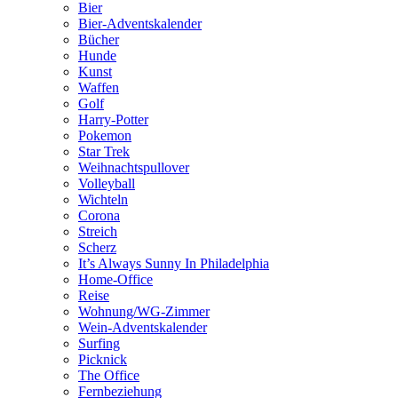
Bier
Bier-Adventskalender
Bücher
Hunde
Kunst
Waffen
Golf
Harry-Potter
Pokemon
Star Trek
Weihnachtspullover
Volleyball
Wichteln
Corona
Streich
Scherz
It’s Always Sunny In Philadelphia
Home-Office
Reise
Wohnung/WG-Zimmer
Wein-Adventskalender
Surfing
Picknick
The Office
Fernbeziehung