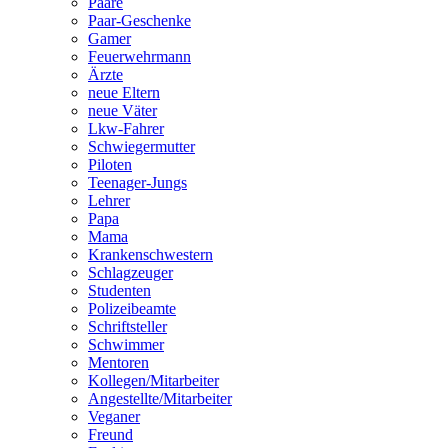
Paare
Paar-Geschenke
Gamer
Feuerwehrmann
Ärzte
neue Eltern
neue Väter
Lkw-Fahrer
Schwiegermutter
Piloten
Teenager-Jungs
Lehrer
Papa
Mama
Krankenschwestern
Schlagzeuger
Studenten
Polizeibeamte
Schriftsteller
Schwimmer
Mentoren
Kollegen/Mitarbeiter
Angestellte/Mitarbeiter
Veganer
Freund