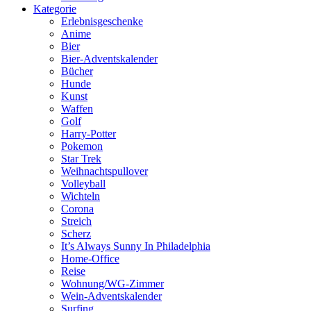
Kategorie
Erlebnisgeschenke
Anime
Bier
Bier-Adventskalender
Bücher
Hunde
Kunst
Waffen
Golf
Harry-Potter
Pokemon
Star Trek
Weihnachtspullover
Volleyball
Wichteln
Corona
Streich
Scherz
It’s Always Sunny In Philadelphia
Home-Office
Reise
Wohnung/WG-Zimmer
Wein-Adventskalender
Surfing