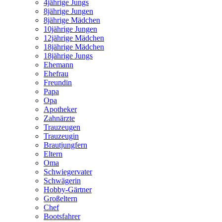
4jährige Jungs
8jährige Jungen
8jährige Mädchen
10jährige Jungen
12jährige Mädchen
18jährige Mädchen
18jährige Jungs
Ehemann
Ehefrau
Freundin
Papa
Opa
Apotheker
Zahnärzte
Trauzeugen
Trauzeugin
Brautjungfern
Eltern
Oma
Schwiegervater
Schwägerin
Hobby-Gärtner
Großeltern
Chef
Bootsfahrer