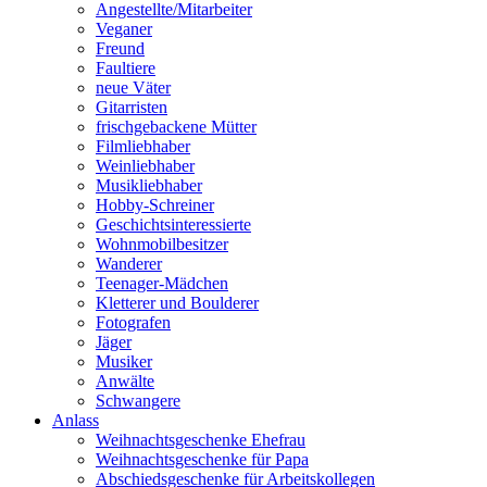
Angestellte/Mitarbeiter
Veganer
Freund
Faultiere
neue Väter
Gitarristen
frischgebackene Mütter
Filmliebhaber
Weinliebhaber
Musikliebhaber
Hobby-Schreiner
Geschichtsinteressierte
Wohnmobilbesitzer
Wanderer
Teenager-Mädchen
Kletterer und Boulderer
Fotografen
Jäger
Musiker
Anwälte
Schwangere
Anlass
Weihnachtsgeschenke Ehefrau
Weihnachtsgeschenke für Papa
Abschiedsgeschenke für Arbeitskollegen