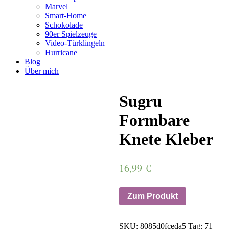
Marvel
Smart-Home
Schokolade
90er Spielzeuge
Video-Türklingeln
Hurricane
Blog
Über mich
Sugru
Formbare
Knete Kleber
16,99
€
Zum Produkt
SKU:
8085d0fceda5
Tag:
71