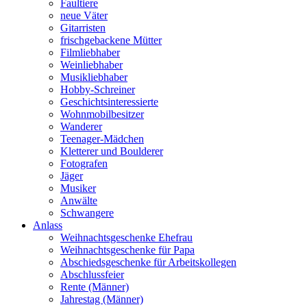
Faultiere
neue Väter
Gitarristen
frischgebackene Mütter
Filmliebhaber
Weinliebhaber
Musikliebhaber
Hobby-Schreiner
Geschichtsinteressierte
Wohnmobilbesitzer
Wanderer
Teenager-Mädchen
Kletterer und Boulderer
Fotografen
Jäger
Musiker
Anwälte
Schwangere
Anlass
Weihnachtsgeschenke Ehefrau
Weihnachtsgeschenke für Papa
Abschiedsgeschenke für Arbeitskollegen
Abschlussfeier
Rente (Männer)
Jahrestag (Männer)