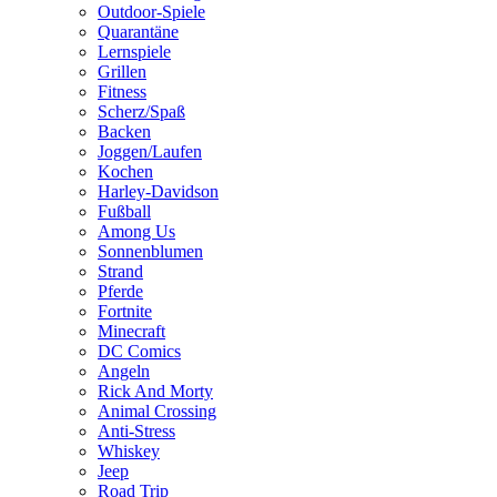
Outdoor-Spiele
Quarantäne
Lernspiele
Grillen
Fitness
Scherz/Spaß
Backen
Joggen/Laufen
Kochen
Harley-Davidson
Fußball
Among Us
Sonnenblumen
Strand
Pferde
Fortnite
Minecraft
DC Comics
Angeln
Rick And Morty
Animal Crossing
Anti-Stress
Whiskey
Jeep
Road Trip