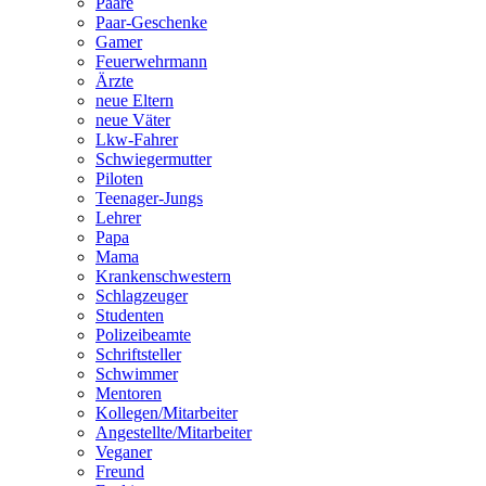
Paare
Paar-Geschenke
Gamer
Feuerwehrmann
Ärzte
neue Eltern
neue Väter
Lkw-Fahrer
Schwiegermutter
Piloten
Teenager-Jungs
Lehrer
Papa
Mama
Krankenschwestern
Schlagzeuger
Studenten
Polizeibeamte
Schriftsteller
Schwimmer
Mentoren
Kollegen/Mitarbeiter
Angestellte/Mitarbeiter
Veganer
Freund