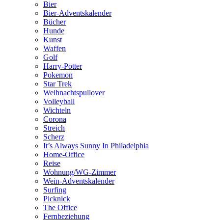
Bier
Bier-Adventskalender
Bücher
Hunde
Kunst
Waffen
Golf
Harry-Potter
Pokemon
Star Trek
Weihnachtspullover
Volleyball
Wichteln
Corona
Streich
Scherz
It’s Always Sunny In Philadelphia
Home-Office
Reise
Wohnung/WG-Zimmer
Wein-Adventskalender
Surfing
Picknick
The Office
Fernbeziehung