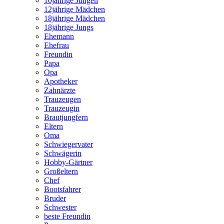
10jährige Jungen
12jährige Mädchen
18jährige Mädchen
18jährige Jungs
Ehemann
Ehefrau
Freundin
Papa
Opa
Apotheker
Zahnärzte
Trauzeugen
Trauzeugin
Brautjungfern
Eltern
Oma
Schwiegervater
Schwägerin
Hobby-Gärtner
Großeltern
Chef
Bootsfahrer
Bruder
Schwester
beste Freundin