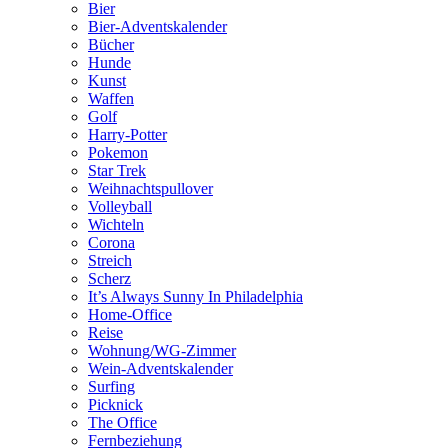
Bier
Bier-Adventskalender
Bücher
Hunde
Kunst
Waffen
Golf
Harry-Potter
Pokemon
Star Trek
Weihnachtspullover
Volleyball
Wichteln
Corona
Streich
Scherz
It’s Always Sunny In Philadelphia
Home-Office
Reise
Wohnung/WG-Zimmer
Wein-Adventskalender
Surfing
Picknick
The Office
Fernbeziehung