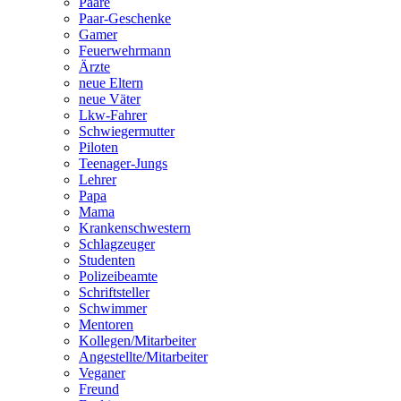
Paare
Paar-Geschenke
Gamer
Feuerwehrmann
Ärzte
neue Eltern
neue Väter
Lkw-Fahrer
Schwiegermutter
Piloten
Teenager-Jungs
Lehrer
Papa
Mama
Krankenschwestern
Schlagzeuger
Studenten
Polizeibeamte
Schriftsteller
Schwimmer
Mentoren
Kollegen/Mitarbeiter
Angestellte/Mitarbeiter
Veganer
Freund