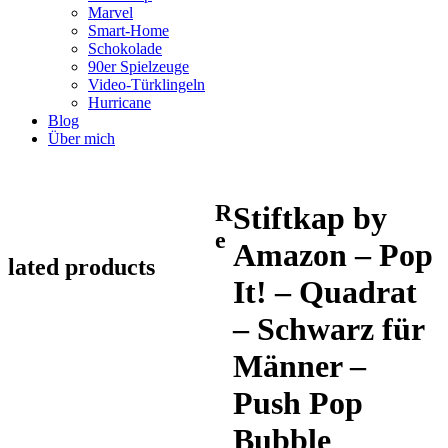
Marvel
Smart-Home
Schokolade
90er Spielzeuge
Video-Türklingeln
Hurricane
Blog
Über mich
R
Stiftkap by
e
Amazon – Pop
lated products
It! – Quadrat
– Schwarz für
Männer –
Push Pop
Bubble