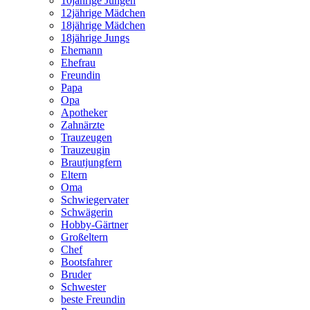
10jährige Jungen
12jährige Mädchen
18jährige Mädchen
18jährige Jungs
Ehemann
Ehefrau
Freundin
Papa
Opa
Apotheker
Zahnärzte
Trauzeugen
Trauzeugin
Brautjungfern
Eltern
Oma
Schwiegervater
Schwägerin
Hobby-Gärtner
Großeltern
Chef
Bootsfahrer
Bruder
Schwester
beste Freundin