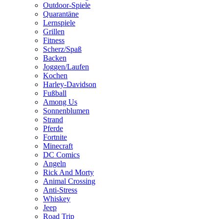
Outdoor-Spiele
Quarantäne
Lernspiele
Grillen
Fitness
Scherz/Spaß
Backen
Joggen/Laufen
Kochen
Harley-Davidson
Fußball
Among Us
Sonnenblumen
Strand
Pferde
Fortnite
Minecraft
DC Comics
Angeln
Rick And Morty
Animal Crossing
Anti-Stress
Whiskey
Jeep
Road Trip