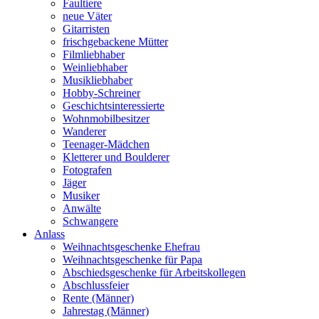
Faultiere
neue Väter
Gitarristen
frischgebackene Mütter
Filmliebhaber
Weinliebhaber
Musikliebhaber
Hobby-Schreiner
Geschichtsinteressierte
Wohnmobilbesitzer
Wanderer
Teenager-Mädchen
Kletterer und Boulderer
Fotografen
Jäger
Musiker
Anwälte
Schwangere
Anlass
Weihnachtsgeschenke Ehefrau
Weihnachtsgeschenke für Papa
Abschiedsgeschenke für Arbeitskollegen
Abschlussfeier
Rente (Männer)
Jahrestag (Männer)