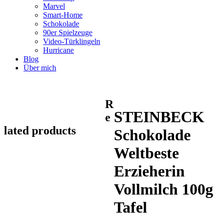
Marvel
Smart-Home
Schokolade
90er Spielzeuge
Video-Türklingeln
Hurricane
Blog
Über mich
R
STEINBECK
e
lated products
Schokolade
Weltbeste
Erzieherin
Vollmilch 100g
Tafel