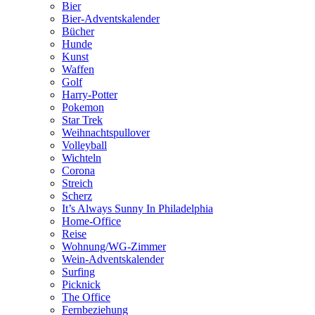
Bier
Bier-Adventskalender
Bücher
Hunde
Kunst
Waffen
Golf
Harry-Potter
Pokemon
Star Trek
Weihnachtspullover
Volleyball
Wichteln
Corona
Streich
Scherz
It’s Always Sunny In Philadelphia
Home-Office
Reise
Wohnung/WG-Zimmer
Wein-Adventskalender
Surfing
Picknick
The Office
Fernbeziehung