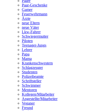
Paare
Paar-Geschenke
Gamer
Feuerwehrmann
Ärzte
neue Eltern
neue Väter
Lkw-Fahrer
Schwiegermutter
Piloten
Teenager-Jungs
Lehrer
Papa
Mama
Krankenschwestern
Schlagzeuger
Studenten
Polizeibeamte
Schriftsteller
Schwimmer
Mentoren
Kollegen/Mitarbeiter
Angestellte/Mitarbeiter
Veganer
Freund