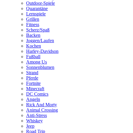
Outdoor-Spiele
Quarantäne
Lernspiele
Grillen
Fitness
Scherz/Spaß
Backen
Joggen/Laufen
Kochen
Harley-Davidson
Fußball
Among Us
Sonnenblumen
Strand
Pferde
Fortnite
Minecraft
DC Comics
Angeln
Rick And Morty
Animal Crossing
Anti-Stress
Whiskey
Jeep
Road Trip