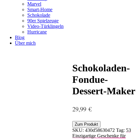
Marvel
Smart-Home
Schokolade
90er Spielzeuge
Video-Türklingeln
Hurricane
Blog
Über mich
Schokoladen-
Fondue-
Dessert-Maker
29,99
€
Zum Produkt
SKU:
430d58630472
Tag:
53
Einzigartige Geschenke für