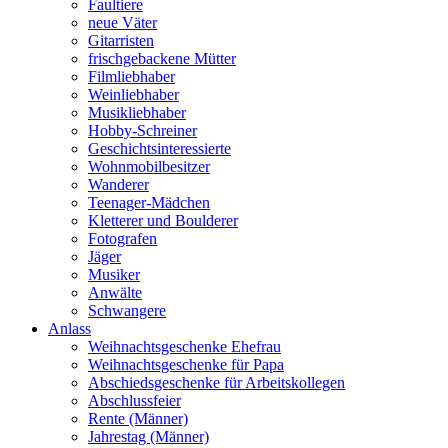
Faultiere
neue Väter
Gitarristen
frischgebackene Mütter
Filmliebhaber
Weinliebhaber
Musikliebhaber
Hobby-Schreiner
Geschichtsinteressierte
Wohnmobilbesitzer
Wanderer
Teenager-Mädchen
Kletterer und Boulderer
Fotografen
Jäger
Musiker
Anwälte
Schwangere
Anlass
Weihnachtsgeschenke Ehefrau
Weihnachtsgeschenke für Papa
Abschiedsgeschenke für Arbeitskollegen
Abschlussfeier
Rente (Männer)
Jahrestag (Männer)