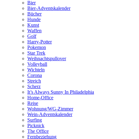
Bier
Bier-Adventskalender
Bücher
Hunde
Kunst
Waffen
Golf
Harry-Potter
Pokemon
Star Trek
Weihnachtspullover
Volleyball
Wichteln
Corona
Streich
Scherz
It’s Always Sunny In Philadelphia
Home-Office
Reise
Wohnung/WG-Zimmer
Wein-Adventskalender
Surfing
Picknick
The Office
Fernbeziehung