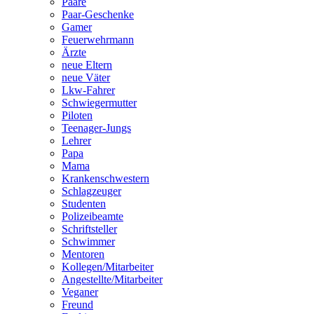
Paare
Paar-Geschenke
Gamer
Feuerwehrmann
Ärzte
neue Eltern
neue Väter
Lkw-Fahrer
Schwiegermutter
Piloten
Teenager-Jungs
Lehrer
Papa
Mama
Krankenschwestern
Schlagzeuger
Studenten
Polizeibeamte
Schriftsteller
Schwimmer
Mentoren
Kollegen/Mitarbeiter
Angestellte/Mitarbeiter
Veganer
Freund