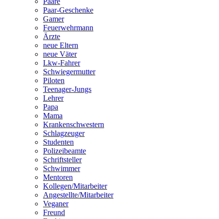
Paare
Paar-Geschenke
Gamer
Feuerwehrmann
Ärzte
neue Eltern
neue Väter
Lkw-Fahrer
Schwiegermutter
Piloten
Teenager-Jungs
Lehrer
Papa
Mama
Krankenschwestern
Schlagzeuger
Studenten
Polizeibeamte
Schriftsteller
Schwimmer
Mentoren
Kollegen/Mitarbeiter
Angestellte/Mitarbeiter
Veganer
Freund