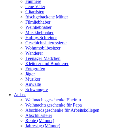
Faultiere
neue Väter
Gitarristen
frischgebackene Mütter
Filmliebhaber
Weinliebhaber
Musikliebhaber
Hobby-Schreiner
Geschichtsinteressierte
Wohnmobilbesitzer
Wanderer
Teenager-Mädchen
Kletterer und Boulderer
Fotografen
Jäger
Musiker
Anwälte
Schwangere
Anlass
Weihnachtsgeschenke Ehefrau
Weihnachtsgeschenke für Papa
Abschiedsgeschenke für Arbeitskollegen
Abschlussfeier
Rente (Männer)
Jahrestag (Männer)