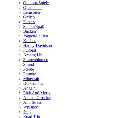
Outdoor-Spiele
Quarantäne
Lernspiele
Grillen
Fitness
Scherz/Spaß
Backen
Joggen/Laufen
Kochen
Harley-Davidson
Fußball
Among Us
Sonnenblumen
Strand
Pferde
Fortnite
Minecraft
DC Comics
Angeln
Rick And Morty
Animal Crossing
Anti-Stress
Whiskey
Jeep
Road Trip