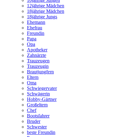
10jährige Jungen
12jährige Mädchen
18jährige Mädchen
18jährige Jungs
Ehemann
Ehefrau
Freundin
Papa
Opa
Apotheker
Zahnärzte
Trauzeugen
Trauzeugin
Brautjungfern
Eltern
Oma
Schwiegervater
Schwägerin
Hobby-Gärtner
Großeltern
Chef
Bootsfahrer
Bruder
Schwester
beste Freundin