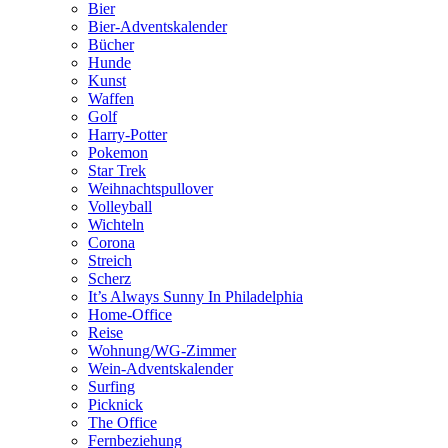
Bier
Bier-Adventskalender
Bücher
Hunde
Kunst
Waffen
Golf
Harry-Potter
Pokemon
Star Trek
Weihnachtspullover
Volleyball
Wichteln
Corona
Streich
Scherz
It’s Always Sunny In Philadelphia
Home-Office
Reise
Wohnung/WG-Zimmer
Wein-Adventskalender
Surfing
Picknick
The Office
Fernbeziehung