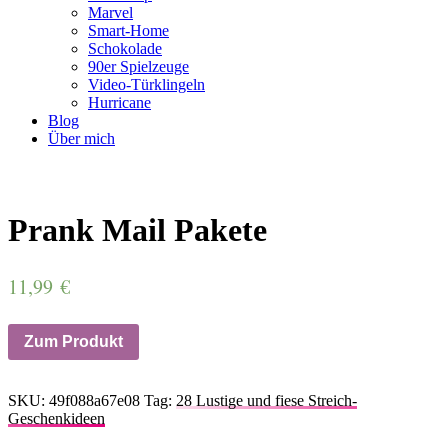
Marvel
Smart-Home
Schokolade
90er Spielzeuge
Video-Türklingeln
Hurricane
Blog
Über mich
Prank Mail Pakete
11,99
€
Zum Produkt
SKU:
49f088a67e08
Tag:
28 Lustige und fiese Streich-
Geschenkideen