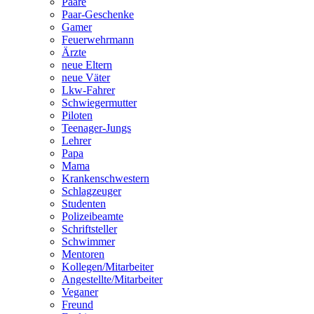
Paare
Paar-Geschenke
Gamer
Feuerwehrmann
Ärzte
neue Eltern
neue Väter
Lkw-Fahrer
Schwiegermutter
Piloten
Teenager-Jungs
Lehrer
Papa
Mama
Krankenschwestern
Schlagzeuger
Studenten
Polizeibeamte
Schriftsteller
Schwimmer
Mentoren
Kollegen/Mitarbeiter
Angestellte/Mitarbeiter
Veganer
Freund