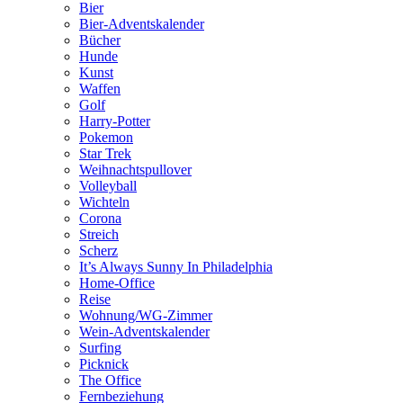
Bier
Bier-Adventskalender
Bücher
Hunde
Kunst
Waffen
Golf
Harry-Potter
Pokemon
Star Trek
Weihnachtspullover
Volleyball
Wichteln
Corona
Streich
Scherz
It’s Always Sunny In Philadelphia
Home-Office
Reise
Wohnung/WG-Zimmer
Wein-Adventskalender
Surfing
Picknick
The Office
Fernbeziehung