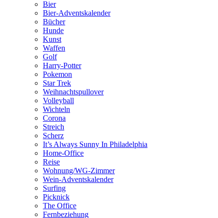
Bier
Bier-Adventskalender
Bücher
Hunde
Kunst
Waffen
Golf
Harry-Potter
Pokemon
Star Trek
Weihnachtspullover
Volleyball
Wichteln
Corona
Streich
Scherz
It’s Always Sunny In Philadelphia
Home-Office
Reise
Wohnung/WG-Zimmer
Wein-Adventskalender
Surfing
Picknick
The Office
Fernbeziehung