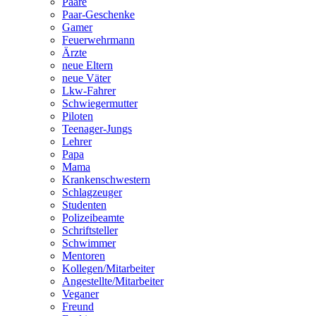
Paare
Paar-Geschenke
Gamer
Feuerwehrmann
Ärzte
neue Eltern
neue Väter
Lkw-Fahrer
Schwiegermutter
Piloten
Teenager-Jungs
Lehrer
Papa
Mama
Krankenschwestern
Schlagzeuger
Studenten
Polizeibeamte
Schriftsteller
Schwimmer
Mentoren
Kollegen/Mitarbeiter
Angestellte/Mitarbeiter
Veganer
Freund