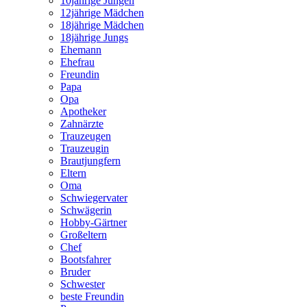
10jährige Jungen
12jährige Mädchen
18jährige Mädchen
18jährige Jungs
Ehemann
Ehefrau
Freundin
Papa
Opa
Apotheker
Zahnärzte
Trauzeugen
Trauzeugin
Brautjungfern
Eltern
Oma
Schwiegervater
Schwägerin
Hobby-Gärtner
Großeltern
Chef
Bootsfahrer
Bruder
Schwester
beste Freundin