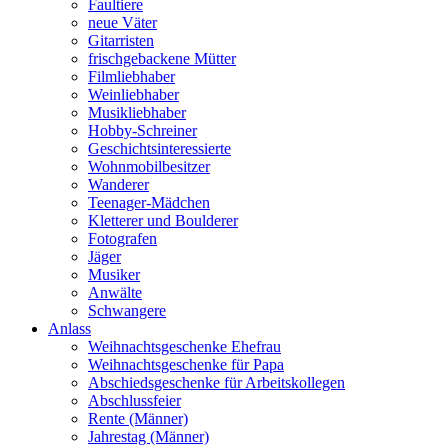
Faultiere
neue Väter
Gitarristen
frischgebackene Mütter
Filmliebhaber
Weinliebhaber
Musikliebhaber
Hobby-Schreiner
Geschichtsinteressierte
Wohnmobilbesitzer
Wanderer
Teenager-Mädchen
Kletterer und Boulderer
Fotografen
Jäger
Musiker
Anwälte
Schwangere
Anlass
Weihnachtsgeschenke Ehefrau
Weihnachtsgeschenke für Papa
Abschiedsgeschenke für Arbeitskollegen
Abschlussfeier
Rente (Männer)
Jahrestag (Männer)