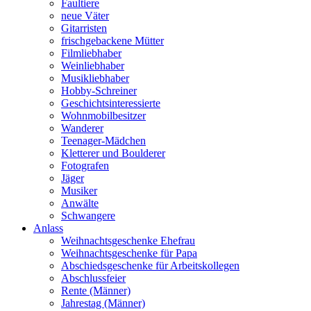
Faultiere
neue Väter
Gitarristen
frischgebackene Mütter
Filmliebhaber
Weinliebhaber
Musikliebhaber
Hobby-Schreiner
Geschichtsinteressierte
Wohnmobilbesitzer
Wanderer
Teenager-Mädchen
Kletterer und Boulderer
Fotografen
Jäger
Musiker
Anwälte
Schwangere
Anlass
Weihnachtsgeschenke Ehefrau
Weihnachtsgeschenke für Papa
Abschiedsgeschenke für Arbeitskollegen
Abschlussfeier
Rente (Männer)
Jahrestag (Männer)