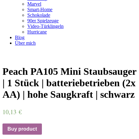
Marvel
Smart-Home
Schokolade
90er Spielzeuge
Video-Türklingeln
Hurricane
Blog
Über mich
Peach PA105 Mini Staubsauger
| 1 Stück | batteriebetrieben (2x
AA) | hohe Saugkraft | schwarz
10,13
€
Buy product