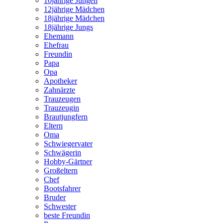
10jährige Jungen
12jährige Mädchen
18jährige Mädchen
18jährige Jungs
Ehemann
Ehefrau
Freundin
Papa
Opa
Apotheker
Zahnärzte
Trauzeugen
Trauzeugin
Brautjungfern
Eltern
Oma
Schwiegervater
Schwägerin
Hobby-Gärtner
Großeltern
Chef
Bootsfahrer
Bruder
Schwester
beste Freundin