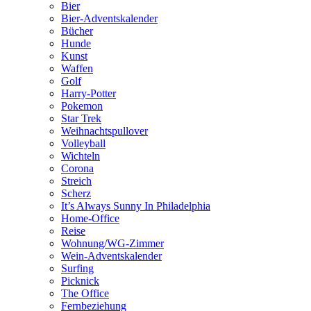
Bier
Bier-Adventskalender
Bücher
Hunde
Kunst
Waffen
Golf
Harry-Potter
Pokemon
Star Trek
Weihnachtspullover
Volleyball
Wichteln
Corona
Streich
Scherz
It’s Always Sunny In Philadelphia
Home-Office
Reise
Wohnung/WG-Zimmer
Wein-Adventskalender
Surfing
Picknick
The Office
Fernbeziehung