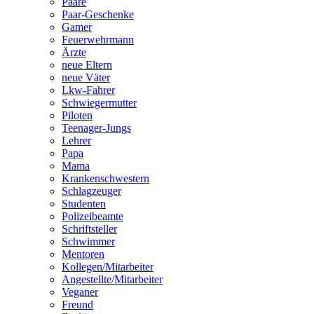
Paare
Paar-Geschenke
Gamer
Feuerwehrmann
Ärzte
neue Eltern
neue Väter
Lkw-Fahrer
Schwiegermutter
Piloten
Teenager-Jungs
Lehrer
Papa
Mama
Krankenschwestern
Schlagzeuger
Studenten
Polizeibeamte
Schriftsteller
Schwimmer
Mentoren
Kollegen/Mitarbeiter
Angestellte/Mitarbeiter
Veganer
Freund