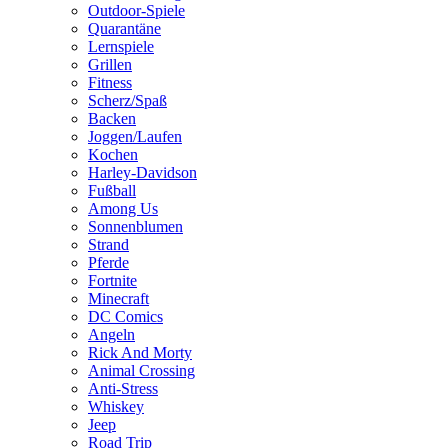
Outdoor-Spiele
Quarantäne
Lernspiele
Grillen
Fitness
Scherz/Spaß
Backen
Joggen/Laufen
Kochen
Harley-Davidson
Fußball
Among Us
Sonnenblumen
Strand
Pferde
Fortnite
Minecraft
DC Comics
Angeln
Rick And Morty
Animal Crossing
Anti-Stress
Whiskey
Jeep
Road Trip