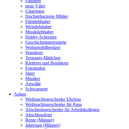
Faultiere
neue Väter
Gitarristen
frischgebackene Mütter
Filmliebhaber
Weinliebhaber
Musikliebhaber
Hobby-Schreiner
Geschichtsinteressierte
Wohnmobilbesitzer
Wanderer
Teenager-Mädchen
Kletterer und Boulderer
Fotografen
Jäger
Musiker
Anwälte
Schwangere
Anlass
Weihnachtsgeschenke Ehefrau
Weihnachtsgeschenke für Papa
Abschiedsgeschenke für Arbeitskollegen
Abschlussfeier
Rente (Männer)
Jahrestag (Männer)