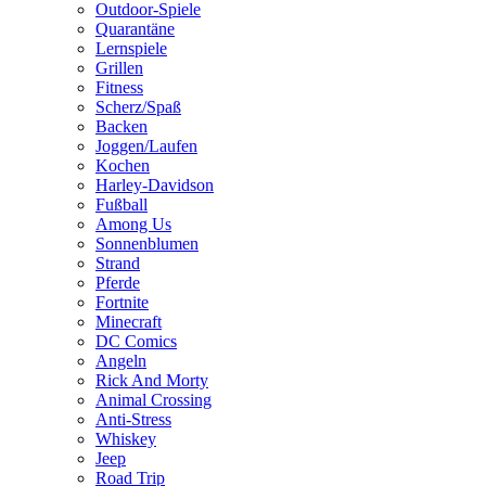
Outdoor-Spiele
Quarantäne
Lernspiele
Grillen
Fitness
Scherz/Spaß
Backen
Joggen/Laufen
Kochen
Harley-Davidson
Fußball
Among Us
Sonnenblumen
Strand
Pferde
Fortnite
Minecraft
DC Comics
Angeln
Rick And Morty
Animal Crossing
Anti-Stress
Whiskey
Jeep
Road Trip