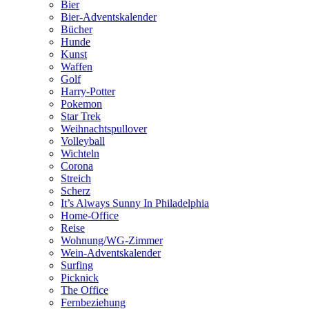
Bier
Bier-Adventskalender
Bücher
Hunde
Kunst
Waffen
Golf
Harry-Potter
Pokemon
Star Trek
Weihnachtspullover
Volleyball
Wichteln
Corona
Streich
Scherz
It’s Always Sunny In Philadelphia
Home-Office
Reise
Wohnung/WG-Zimmer
Wein-Adventskalender
Surfing
Picknick
The Office
Fernbeziehung