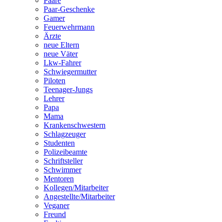
Paare
Paar-Geschenke
Gamer
Feuerwehrmann
Ärzte
neue Eltern
neue Väter
Lkw-Fahrer
Schwiegermutter
Piloten
Teenager-Jungs
Lehrer
Papa
Mama
Krankenschwestern
Schlagzeuger
Studenten
Polizeibeamte
Schriftsteller
Schwimmer
Mentoren
Kollegen/Mitarbeiter
Angestellte/Mitarbeiter
Veganer
Freund