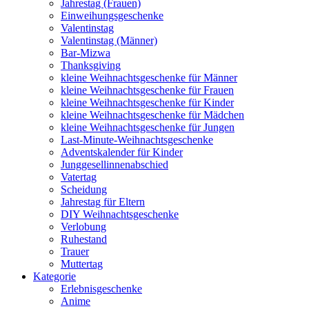
Jahrestag (Frauen)
Einweihungsgeschenke
Valentinstag
Valentinstag (Männer)
Bar-Mizwa
Thanksgiving
kleine Weihnachtsgeschenke für Männer
kleine Weihnachtsgeschenke für Frauen
kleine Weihnachtsgeschenke für Kinder
kleine Weihnachtsgeschenke für Mädchen
kleine Weihnachtsgeschenke für Jungen
Last-Minute-Weihnachtsgeschenke
Adventskalender für Kinder
Junggesellinnenabschied
Vatertag
Scheidung
Jahrestag für Eltern
DIY Weihnachtsgeschenke
Verlobung
Ruhestand
Trauer
Muttertag
Kategorie
Erlebnisgeschenke
Anime