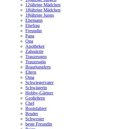
12jährige Mädchen
18jährige Mädchen
18jährige Jungs
Ehemann
Ehefrau
Freundin
Papa
Opa
Apotheker
Zahnärzte
Trauzeugen
Trauzeugin
Brautjungfern
Eltern
Oma
Schwiegervater
Schwägerin
Hobby-Gärtner
Großeltern
Chef
Bootsfahrer
Bruder
Schwester
beste Freundin