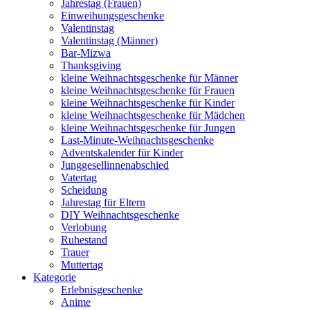
Jahrestag (Frauen)
Einweihungsgeschenke
Valentinstag
Valentinstag (Männer)
Bar-Mizwa
Thanksgiving
kleine Weihnachtsgeschenke für Männer
kleine Weihnachtsgeschenke für Frauen
kleine Weihnachtsgeschenke für Kinder
kleine Weihnachtsgeschenke für Mädchen
kleine Weihnachtsgeschenke für Jungen
Last-Minute-Weihnachtsgeschenke
Adventskalender für Kinder
Junggesellinnenabschied
Vatertag
Scheidung
Jahrestag für Eltern
DIY Weihnachtsgeschenke
Verlobung
Ruhestand
Trauer
Muttertag
Kategorie
Erlebnisgeschenke
Anime