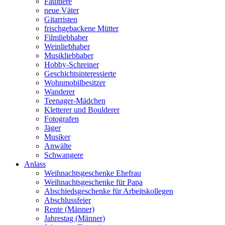
Faultiere
neue Väter
Gitarristen
frischgebackene Mütter
Filmliebhaber
Weinliebhaber
Musikliebhaber
Hobby-Schreiner
Geschichtsinteressierte
Wohnmobilbesitzer
Wanderer
Teenager-Mädchen
Kletterer und Boulderer
Fotografen
Jäger
Musiker
Anwälte
Schwangere
Anlass
Weihnachtsgeschenke Ehefrau
Weihnachtsgeschenke für Papa
Abschiedsgeschenke für Arbeitskollegen
Abschlussfeier
Rente (Männer)
Jahrestag (Männer)