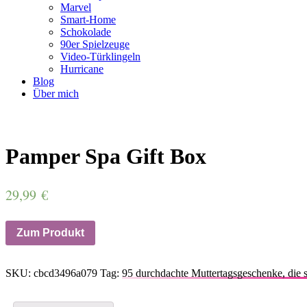
Marvel
Smart-Home
Schokolade
90er Spielzeuge
Video-Türklingeln
Hurricane
Blog
Über mich
Pamper Spa Gift Box
29,99
€
Zum Produkt
SKU:
cbcd3496a079
Tag:
95 durchdachte Muttertagsgeschenke, die s