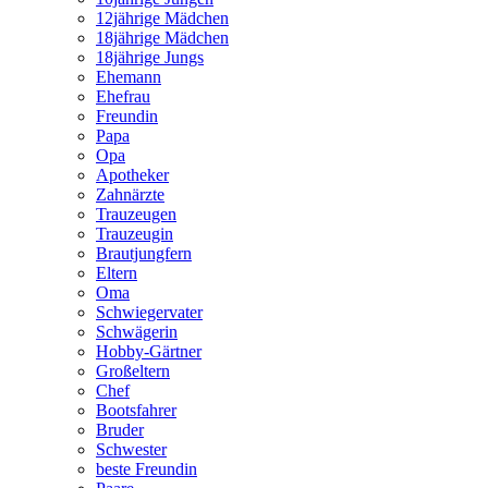
12jährige Mädchen
18jährige Mädchen
18jährige Jungs
Ehemann
Ehefrau
Freundin
Papa
Opa
Apotheker
Zahnärzte
Trauzeugen
Trauzeugin
Brautjungfern
Eltern
Oma
Schwiegervater
Schwägerin
Hobby-Gärtner
Großeltern
Chef
Bootsfahrer
Bruder
Schwester
beste Freundin