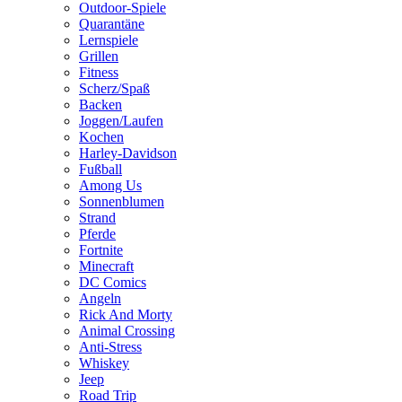
Outdoor-Spiele
Quarantäne
Lernspiele
Grillen
Fitness
Scherz/Spaß
Backen
Joggen/Laufen
Kochen
Harley-Davidson
Fußball
Among Us
Sonnenblumen
Strand
Pferde
Fortnite
Minecraft
DC Comics
Angeln
Rick And Morty
Animal Crossing
Anti-Stress
Whiskey
Jeep
Road Trip