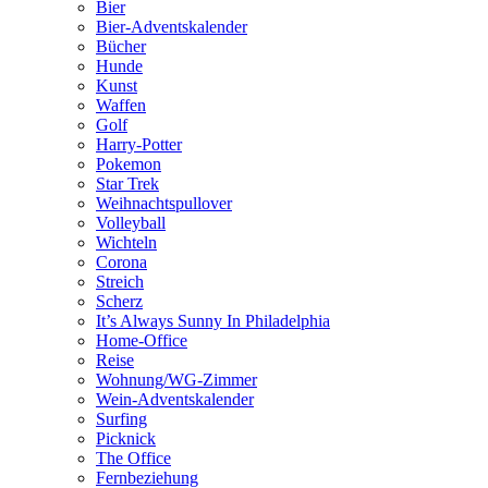
Bier
Bier-Adventskalender
Bücher
Hunde
Kunst
Waffen
Golf
Harry-Potter
Pokemon
Star Trek
Weihnachtspullover
Volleyball
Wichteln
Corona
Streich
Scherz
It’s Always Sunny In Philadelphia
Home-Office
Reise
Wohnung/WG-Zimmer
Wein-Adventskalender
Surfing
Picknick
The Office
Fernbeziehung