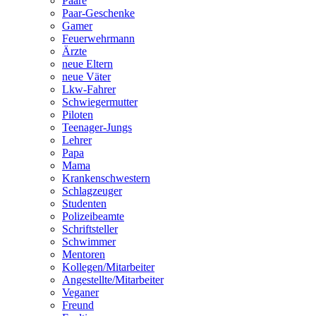
Paare
Paar-Geschenke
Gamer
Feuerwehrmann
Ärzte
neue Eltern
neue Väter
Lkw-Fahrer
Schwiegermutter
Piloten
Teenager-Jungs
Lehrer
Papa
Mama
Krankenschwestern
Schlagzeuger
Studenten
Polizeibeamte
Schriftsteller
Schwimmer
Mentoren
Kollegen/Mitarbeiter
Angestellte/Mitarbeiter
Veganer
Freund