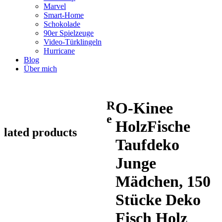
Marvel
Smart-Home
Schokolade
90er Spielzeuge
Video-Türklingeln
Hurricane
Blog
Über mich
R
O-Kinee
e
HolzFische
lated products
Taufdeko
Junge
Mädchen, 150
Stücke Deko
Fisch Holz