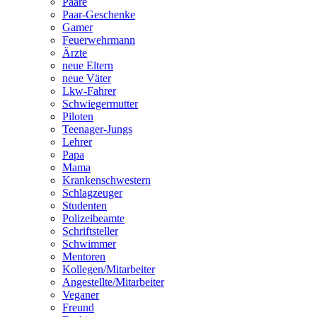
Paare
Paar-Geschenke
Gamer
Feuerwehrmann
Ärzte
neue Eltern
neue Väter
Lkw-Fahrer
Schwiegermutter
Piloten
Teenager-Jungs
Lehrer
Papa
Mama
Krankenschwestern
Schlagzeuger
Studenten
Polizeibeamte
Schriftsteller
Schwimmer
Mentoren
Kollegen/Mitarbeiter
Angestellte/Mitarbeiter
Veganer
Freund