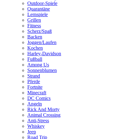
Outdoor-Spiele
Quarantäne
Lernspiele
Grillen
Fitness
Scherz/Spaß
Backen
Joggen/Laufen
Kochen
Harley-Davidson
Fußball
Among Us
Sonnenblumen
Strand
Pferde
Fortnite
Minecraft
DC Comics
Angeln
Rick And Morty
Animal Crossing
Anti-Stress
Whiskey
Jeep
Road Trip