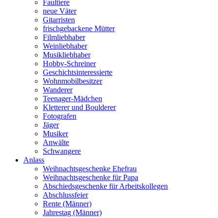
Faultiere
neue Väter
Gitarristen
frischgebackene Mütter
Filmliebhaber
Weinliebhaber
Musikliebhaber
Hobby-Schreiner
Geschichtsinteressierte
Wohnmobilbesitzer
Wanderer
Teenager-Mädchen
Kletterer und Boulderer
Fotografen
Jäger
Musiker
Anwälte
Schwangere
Anlass
Weihnachtsgeschenke Ehefrau
Weihnachtsgeschenke für Papa
Abschiedsgeschenke für Arbeitskollegen
Abschlussfeier
Rente (Männer)
Jahrestag (Männer)