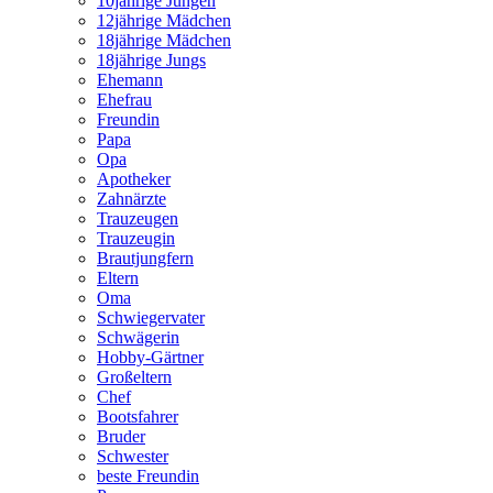
10jährige Jungen
12jährige Mädchen
18jährige Mädchen
18jährige Jungs
Ehemann
Ehefrau
Freundin
Papa
Opa
Apotheker
Zahnärzte
Trauzeugen
Trauzeugin
Brautjungfern
Eltern
Oma
Schwiegervater
Schwägerin
Hobby-Gärtner
Großeltern
Chef
Bootsfahrer
Bruder
Schwester
beste Freundin