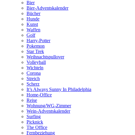
Bier
Bier-Adventskalender
Bücher
Hunde
Kunst
Waffen
Golf
Harry-Potter
Pokemon
Star Trek
Weihnachtspullover
Volleyball
Wichteln
Corona
Streich
Scherz
It’s Always Sunny In Philadelphia
Home-Office
Reise
Wohnung/WG-Zimmer
Wein-Adventskalender
Surfing
Picknick
The Office
Fernbeziehung