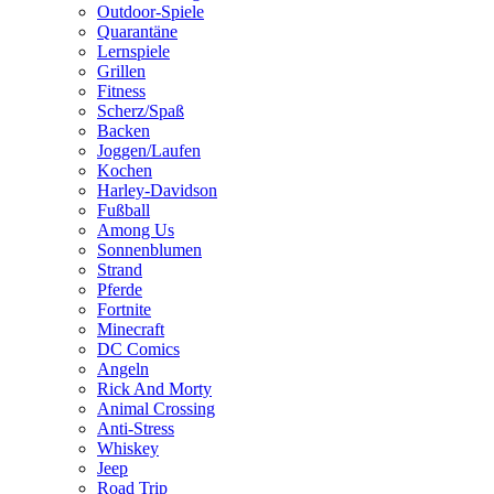
Outdoor-Spiele
Quarantäne
Lernspiele
Grillen
Fitness
Scherz/Spaß
Backen
Joggen/Laufen
Kochen
Harley-Davidson
Fußball
Among Us
Sonnenblumen
Strand
Pferde
Fortnite
Minecraft
DC Comics
Angeln
Rick And Morty
Animal Crossing
Anti-Stress
Whiskey
Jeep
Road Trip