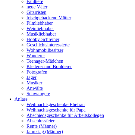
Faultiere
neue Väter
Gitarristen
frischgebackene Mütter
Filmliebhaber
Weinliebhaber
Musikliebhaber
Hobby-Schreiner
Geschichtsinteressierte
Wohnmobilbesitzer
Wanderer
Teenager-Mädchen
Kletterer und Boulderer
Fotografen
Jäger
Musiker
Anwälte
Schwangere
Anlass
Weihnachtsgeschenke Ehefrau
Weihnachtsgeschenke für Papa
Abschiedsgeschenke für Arbeitskollegen
Abschlussfeier
Rente (Männer)
Jahrestag (Männer)