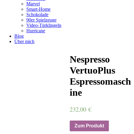
Marvel
Smart-Home
Schokolade
90er Spielzeuge
Video-Türklingeln
Hurricane
Blog
Über mich
Nespresso
VertuoPlus
Espressomasch
ine
232,00
€
Zum Produkt