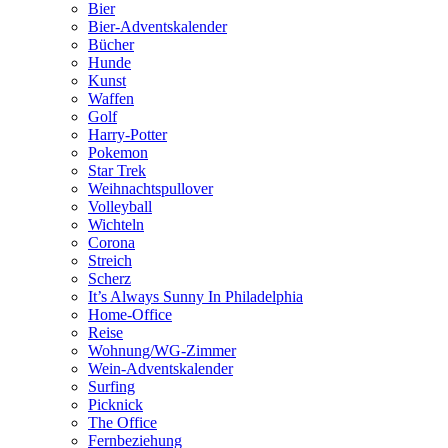
Bier
Bier-Adventskalender
Bücher
Hunde
Kunst
Waffen
Golf
Harry-Potter
Pokemon
Star Trek
Weihnachtspullover
Volleyball
Wichteln
Corona
Streich
Scherz
It’s Always Sunny In Philadelphia
Home-Office
Reise
Wohnung/WG-Zimmer
Wein-Adventskalender
Surfing
Picknick
The Office
Fernbeziehung