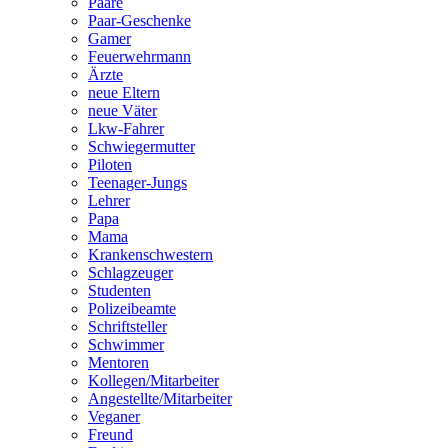
Paare
Paar-Geschenke
Gamer
Feuerwehrmann
Ärzte
neue Eltern
neue Väter
Lkw-Fahrer
Schwiegermutter
Piloten
Teenager-Jungs
Lehrer
Papa
Mama
Krankenschwestern
Schlagzeuger
Studenten
Polizeibeamte
Schriftsteller
Schwimmer
Mentoren
Kollegen/Mitarbeiter
Angestellte/Mitarbeiter
Veganer
Freund