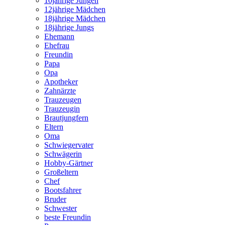
10jährige Jungen
12jährige Mädchen
18jährige Mädchen
18jährige Jungs
Ehemann
Ehefrau
Freundin
Papa
Opa
Apotheker
Zahnärzte
Trauzeugen
Trauzeugin
Brautjungfern
Eltern
Oma
Schwiegervater
Schwägerin
Hobby-Gärtner
Großeltern
Chef
Bootsfahrer
Bruder
Schwester
beste Freundin