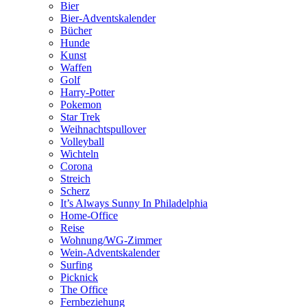
Bier
Bier-Adventskalender
Bücher
Hunde
Kunst
Waffen
Golf
Harry-Potter
Pokemon
Star Trek
Weihnachtspullover
Volleyball
Wichteln
Corona
Streich
Scherz
It’s Always Sunny In Philadelphia
Home-Office
Reise
Wohnung/WG-Zimmer
Wein-Adventskalender
Surfing
Picknick
The Office
Fernbeziehung