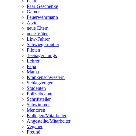
Paare
Paar-Geschenke
Gamer
Feuerwehrmann
Ärzte
neue Eltern
neue Väter
Lkw-Fahrer
Schwiegermutter
Piloten
Teenager-Jungs
Lehrer
Papa
Mama
Krankenschwestern
Schlagzeuger
Studenten
Polizeibeamte
Schriftsteller
Schwimmer
Mentoren
Kollegen/Mitarbeiter
Angestellte/Mitarbeiter
Veganer
Freund