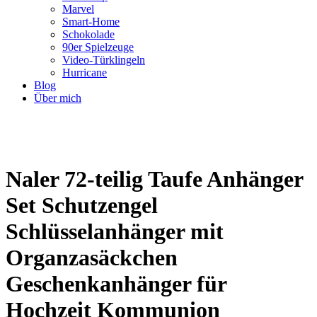
Marvel
Smart-Home
Schokolade
90er Spielzeuge
Video-Türklingeln
Hurricane
Blog
Über mich
Naler 72-teilig Taufe Anhänger
Set Schutzengel
Schlüsselanhänger mit
Organzasäckchen
Geschenkanhänger für
Hochzeit Kommunion