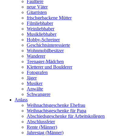
Faultiere
neue Väter
Gitarristen
frischgebackene Mütter
Filmliebhaber
Weinliebhaber
Musikliebhaber
Hobby-Schreiner
Geschichtsinteressierte
Wohnmobilbesitzer
Wanderer
Teenager-Mädchen
Kletterer und Boulderer
Fotografen
Jäger
Musiker
Anwälte
Schwangere
Anlass
Weihnachtsgeschenke Ehefrau
Weihnachtsgeschenke für Papa
Abschiedsgeschenke für Arbeitskollegen
Abschlussfeier
Rente (Männer)
Jahrestag (Männer)