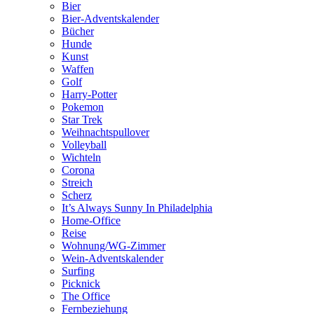
Bier
Bier-Adventskalender
Bücher
Hunde
Kunst
Waffen
Golf
Harry-Potter
Pokemon
Star Trek
Weihnachtspullover
Volleyball
Wichteln
Corona
Streich
Scherz
It’s Always Sunny In Philadelphia
Home-Office
Reise
Wohnung/WG-Zimmer
Wein-Adventskalender
Surfing
Picknick
The Office
Fernbeziehung