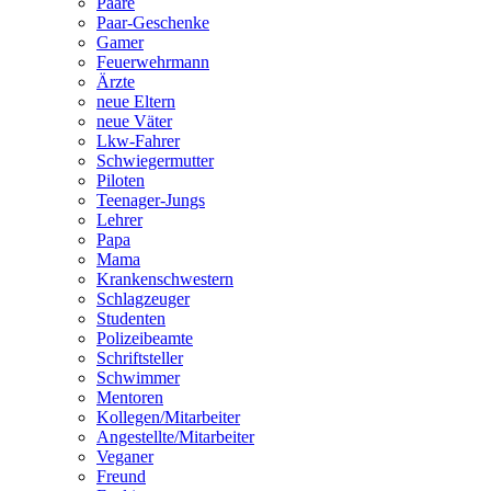
Paare
Paar-Geschenke
Gamer
Feuerwehrmann
Ärzte
neue Eltern
neue Väter
Lkw-Fahrer
Schwiegermutter
Piloten
Teenager-Jungs
Lehrer
Papa
Mama
Krankenschwestern
Schlagzeuger
Studenten
Polizeibeamte
Schriftsteller
Schwimmer
Mentoren
Kollegen/Mitarbeiter
Angestellte/Mitarbeiter
Veganer
Freund