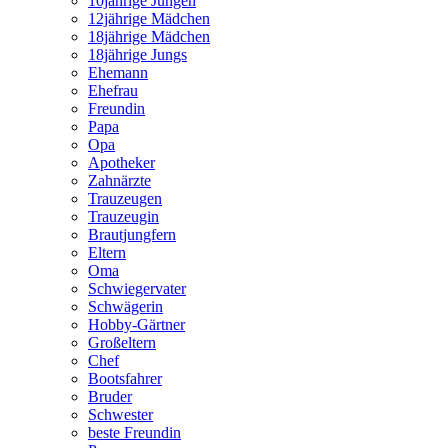
10jährige Jungen
12jährige Mädchen
18jährige Mädchen
18jährige Jungs
Ehemann
Ehefrau
Freundin
Papa
Opa
Apotheker
Zahnärzte
Trauzeugen
Trauzeugin
Brautjungfern
Eltern
Oma
Schwiegervater
Schwägerin
Hobby-Gärtner
Großeltern
Chef
Bootsfahrer
Bruder
Schwester
beste Freundin