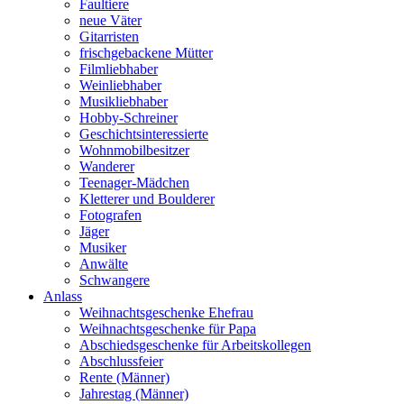
Faultiere
neue Väter
Gitarristen
frischgebackene Mütter
Filmliebhaber
Weinliebhaber
Musikliebhaber
Hobby-Schreiner
Geschichtsinteressierte
Wohnmobilbesitzer
Wanderer
Teenager-Mädchen
Kletterer und Boulderer
Fotografen
Jäger
Musiker
Anwälte
Schwangere
Anlass
Weihnachtsgeschenke Ehefrau
Weihnachtsgeschenke für Papa
Abschiedsgeschenke für Arbeitskollegen
Abschlussfeier
Rente (Männer)
Jahrestag (Männer)