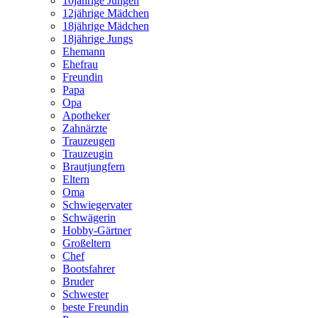
10jährige Jungen
12jährige Mädchen
18jährige Mädchen
18jährige Jungs
Ehemann
Ehefrau
Freundin
Papa
Opa
Apotheker
Zahnärzte
Trauzeugen
Trauzeugin
Brautjungfern
Eltern
Oma
Schwiegervater
Schwägerin
Hobby-Gärtner
Großeltern
Chef
Bootsfahrer
Bruder
Schwester
beste Freundin