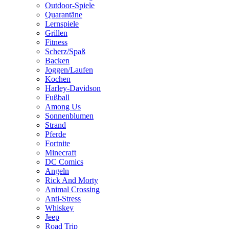
Outdoor-Spiele
Quarantäne
Lernspiele
Grillen
Fitness
Scherz/Spaß
Backen
Joggen/Laufen
Kochen
Harley-Davidson
Fußball
Among Us
Sonnenblumen
Strand
Pferde
Fortnite
Minecraft
DC Comics
Angeln
Rick And Morty
Animal Crossing
Anti-Stress
Whiskey
Jeep
Road Trip