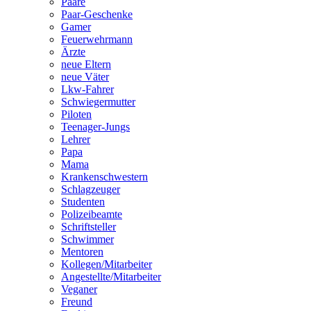
Paare
Paar-Geschenke
Gamer
Feuerwehrmann
Ärzte
neue Eltern
neue Väter
Lkw-Fahrer
Schwiegermutter
Piloten
Teenager-Jungs
Lehrer
Papa
Mama
Krankenschwestern
Schlagzeuger
Studenten
Polizeibeamte
Schriftsteller
Schwimmer
Mentoren
Kollegen/Mitarbeiter
Angestellte/Mitarbeiter
Veganer
Freund