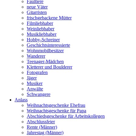
Faultiere
neue Väter
Gitarristen
frischgebackene Mütter
Filmliebhaber
Weinliebhaber
Musikliebhaber
Hobby-Schreiner
Geschichtsinteressierte
Wohnmobilbesitzer
Wanderer
Teenager-Mädchen
Kletterer und Boulderer
Fotografen
Jäger
Musiker
Anwälte
Schwangere
Anlass
Weihnachtsgeschenke Ehefrau
Weihnachtsgeschenke für Papa
Abschiedsgeschenke für Arbeitskollegen
Abschlussfeier
Rente (Männer)
Jahrestag (Männer)