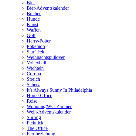
Bier
Bier-Adventskalender
Bücher
Hunde
Kunst
Waffen
Golf
Harry-Potter
Pokemon
Star Trek
Weihnachtspullover
Volleyball
Wichteln
Corona
Streich
Scherz
It’s Always Sunny In Philadelphia
Home-Office
Reise
Wohnung/WG-Zimmer
Wein-Adventskalender
Surfing
Picknick
The Office
Fernbeziehung