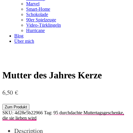
Marvel
Smart-Home
Schokolade
90er Spielzeuge
Video-Türklingeln
Hurricane
Blog
Über mich
Mutter des Jahres Kerze
6,50
€
Zum Produkt
SKU:
4d28e5b22966
Tag:
95 durchdachte Muttertagsgeschenke,
die sie lieben wird
Description