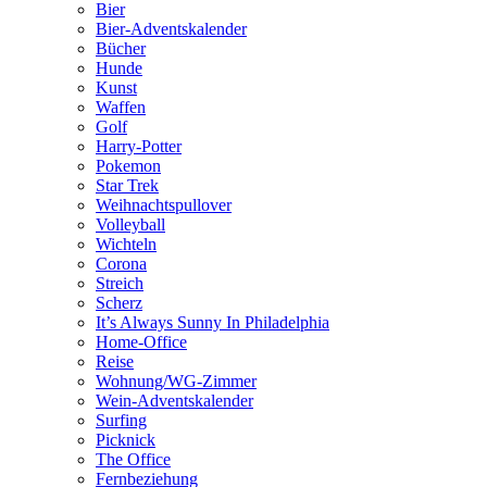
Bier
Bier-Adventskalender
Bücher
Hunde
Kunst
Waffen
Golf
Harry-Potter
Pokemon
Star Trek
Weihnachtspullover
Volleyball
Wichteln
Corona
Streich
Scherz
It’s Always Sunny In Philadelphia
Home-Office
Reise
Wohnung/WG-Zimmer
Wein-Adventskalender
Surfing
Picknick
The Office
Fernbeziehung