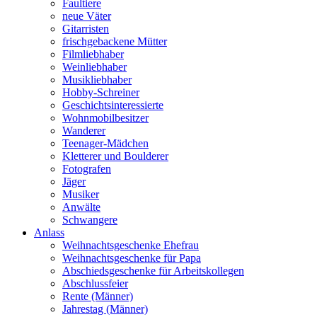
Faultiere
neue Väter
Gitarristen
frischgebackene Mütter
Filmliebhaber
Weinliebhaber
Musikliebhaber
Hobby-Schreiner
Geschichtsinteressierte
Wohnmobilbesitzer
Wanderer
Teenager-Mädchen
Kletterer und Boulderer
Fotografen
Jäger
Musiker
Anwälte
Schwangere
Anlass
Weihnachtsgeschenke Ehefrau
Weihnachtsgeschenke für Papa
Abschiedsgeschenke für Arbeitskollegen
Abschlussfeier
Rente (Männer)
Jahrestag (Männer)