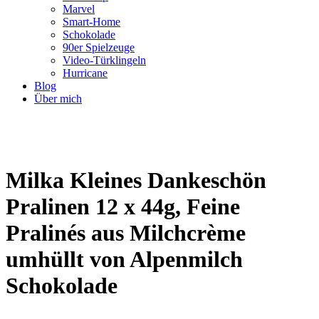
Marvel
Smart-Home
Schokolade
90er Spielzeuge
Video-Türklingeln
Hurricane
Blog
Über mich
Milka Kleines Dankeschön
Pralinen 12 x 44g, Feine
Pralinés aus Milchcrème
umhüllt von Alpenmilch
Schokolade