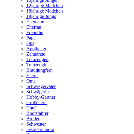
10jährige Jungen
12jährige Mädchen
18jährige Mädchen
18jährige Jungs
Ehemann
Ehefrau
Freundin
Papa
Opa
Apotheker
Zahnärzte
Trauzeugen
Trauzeugin
Brautjungfern
Eltern
Oma
Schwiegervater
Schwägerin
Hobby-Gärtner
Großeltern
Chef
Bootsfahrer
Bruder
Schwester
beste Freundin