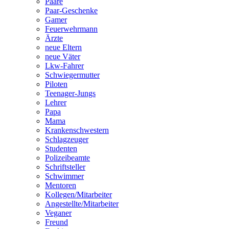
Paare
Paar-Geschenke
Gamer
Feuerwehrmann
Ärzte
neue Eltern
neue Väter
Lkw-Fahrer
Schwiegermutter
Piloten
Teenager-Jungs
Lehrer
Papa
Mama
Krankenschwestern
Schlagzeuger
Studenten
Polizeibeamte
Schriftsteller
Schwimmer
Mentoren
Kollegen/Mitarbeiter
Angestellte/Mitarbeiter
Veganer
Freund