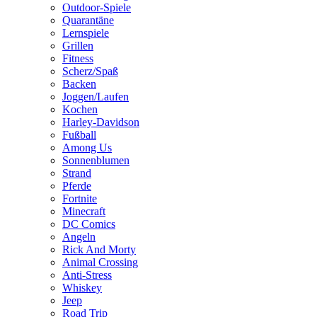
Outdoor-Spiele
Quarantäne
Lernspiele
Grillen
Fitness
Scherz/Spaß
Backen
Joggen/Laufen
Kochen
Harley-Davidson
Fußball
Among Us
Sonnenblumen
Strand
Pferde
Fortnite
Minecraft
DC Comics
Angeln
Rick And Morty
Animal Crossing
Anti-Stress
Whiskey
Jeep
Road Trip