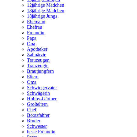
12jährige Mädchen
18jährige Mädchen
18jährige Jungs
Ehemann
Ehefrau
Freundin
Papa
Opa
Apotheker
Zahnärzte
Trauzeugen
Trauzeugin
Brautjungfern
Eltern
Oma
Schwiegervater
Schwägerin
Hobby-Gärtner
Großeltern
Chef
Bootsfahrer
Bruder
Schwester
beste Freundin