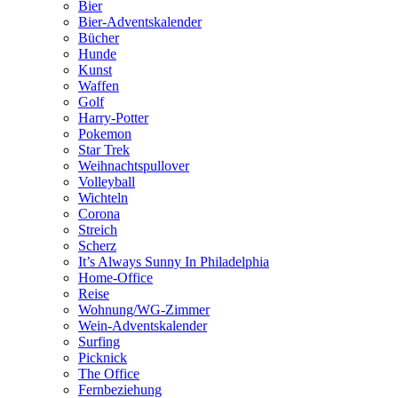
Bier
Bier-Adventskalender
Bücher
Hunde
Kunst
Waffen
Golf
Harry-Potter
Pokemon
Star Trek
Weihnachtspullover
Volleyball
Wichteln
Corona
Streich
Scherz
It’s Always Sunny In Philadelphia
Home-Office
Reise
Wohnung/WG-Zimmer
Wein-Adventskalender
Surfing
Picknick
The Office
Fernbeziehung