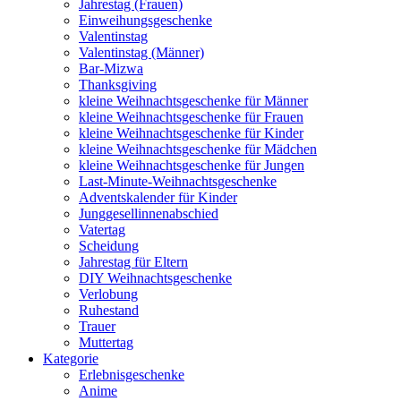
Jahrestag (Frauen)
Einweihungsgeschenke
Valentinstag
Valentinstag (Männer)
Bar-Mizwa
Thanksgiving
kleine Weihnachtsgeschenke für Männer
kleine Weihnachtsgeschenke für Frauen
kleine Weihnachtsgeschenke für Kinder
kleine Weihnachtsgeschenke für Mädchen
kleine Weihnachtsgeschenke für Jungen
Last-Minute-Weihnachtsgeschenke
Adventskalender für Kinder
Junggesellinnenabschied
Vatertag
Scheidung
Jahrestag für Eltern
DIY Weihnachtsgeschenke
Verlobung
Ruhestand
Trauer
Muttertag
Kategorie
Erlebnisgeschenke
Anime