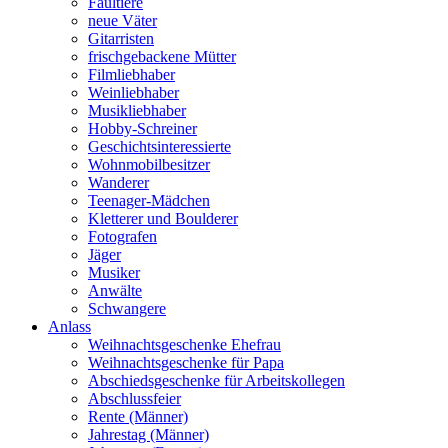
Faultiere
neue Väter
Gitarristen
frischgebackene Mütter
Filmliebhaber
Weinliebhaber
Musikliebhaber
Hobby-Schreiner
Geschichtsinteressierte
Wohnmobilbesitzer
Wanderer
Teenager-Mädchen
Kletterer und Boulderer
Fotografen
Jäger
Musiker
Anwälte
Schwangere
Anlass
Weihnachtsgeschenke Ehefrau
Weihnachtsgeschenke für Papa
Abschiedsgeschenke für Arbeitskollegen
Abschlussfeier
Rente (Männer)
Jahrestag (Männer)