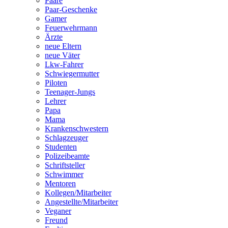
Paare
Paar-Geschenke
Gamer
Feuerwehrmann
Ärzte
neue Eltern
neue Väter
Lkw-Fahrer
Schwiegermutter
Piloten
Teenager-Jungs
Lehrer
Papa
Mama
Krankenschwestern
Schlagzeuger
Studenten
Polizeibeamte
Schriftsteller
Schwimmer
Mentoren
Kollegen/Mitarbeiter
Angestellte/Mitarbeiter
Veganer
Freund