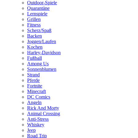
Outdoor-Spiele
Quarantäne
Lernspiele
Grillen
Fitness
Scherz/Spaß
Backen
Joggen/Laufen
Kochen
Harley-Davidson
Fußball
Among Us
Sonnenblumen
Strand
Pferde
Fortnite
Minecraft
DC Comics
Angeln
Rick And Morty
Animal Crossing
Anti-Stress
Whiskey
Jeep
Road Trip