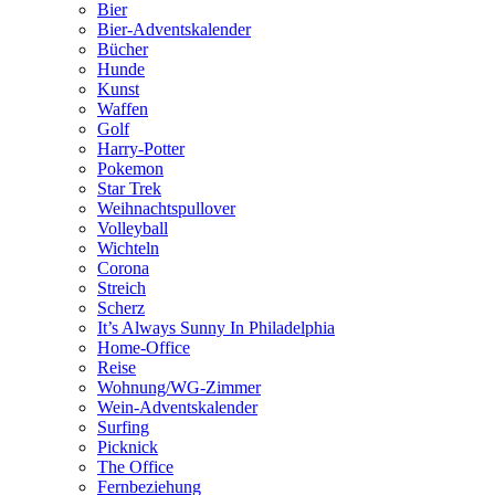
Bier
Bier-Adventskalender
Bücher
Hunde
Kunst
Waffen
Golf
Harry-Potter
Pokemon
Star Trek
Weihnachtspullover
Volleyball
Wichteln
Corona
Streich
Scherz
It’s Always Sunny In Philadelphia
Home-Office
Reise
Wohnung/WG-Zimmer
Wein-Adventskalender
Surfing
Picknick
The Office
Fernbeziehung