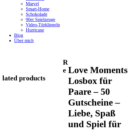
Marvel
Smart-Home
Schokolade
90er Spielzeuge
Video-Türklingeln
Hurricane
Blog
Über mich
R
Love Moments
e
lated products
Losbox für
Paare – 50
Gutscheine –
Liebe, Spaß
und Spiel für