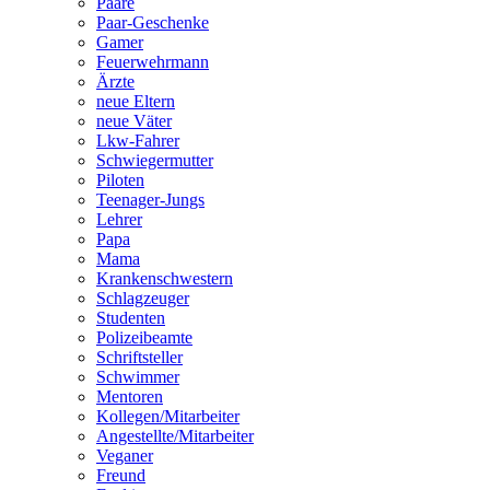
Paare
Paar-Geschenke
Gamer
Feuerwehrmann
Ärzte
neue Eltern
neue Väter
Lkw-Fahrer
Schwiegermutter
Piloten
Teenager-Jungs
Lehrer
Papa
Mama
Krankenschwestern
Schlagzeuger
Studenten
Polizeibeamte
Schriftsteller
Schwimmer
Mentoren
Kollegen/Mitarbeiter
Angestellte/Mitarbeiter
Veganer
Freund