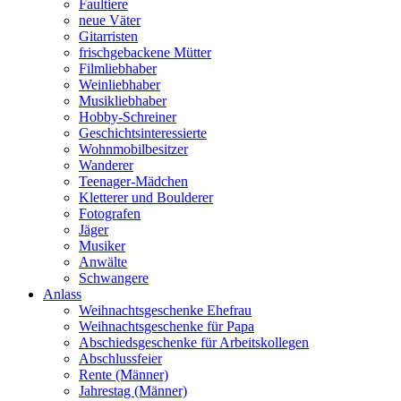
Faultiere
neue Väter
Gitarristen
frischgebackene Mütter
Filmliebhaber
Weinliebhaber
Musikliebhaber
Hobby-Schreiner
Geschichtsinteressierte
Wohnmobilbesitzer
Wanderer
Teenager-Mädchen
Kletterer und Boulderer
Fotografen
Jäger
Musiker
Anwälte
Schwangere
Anlass
Weihnachtsgeschenke Ehefrau
Weihnachtsgeschenke für Papa
Abschiedsgeschenke für Arbeitskollegen
Abschlussfeier
Rente (Männer)
Jahrestag (Männer)