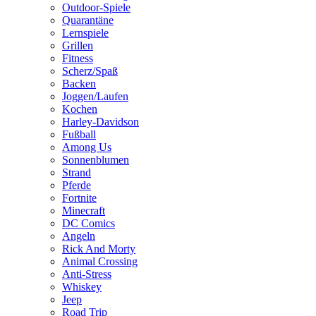
Outdoor-Spiele
Quarantäne
Lernspiele
Grillen
Fitness
Scherz/Spaß
Backen
Joggen/Laufen
Kochen
Harley-Davidson
Fußball
Among Us
Sonnenblumen
Strand
Pferde
Fortnite
Minecraft
DC Comics
Angeln
Rick And Morty
Animal Crossing
Anti-Stress
Whiskey
Jeep
Road Trip