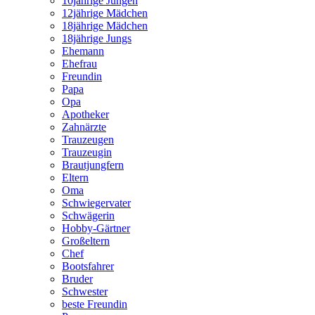
10jährige Jungen
12jährige Mädchen
18jährige Mädchen
18jährige Jungs
Ehemann
Ehefrau
Freundin
Papa
Opa
Apotheker
Zahnärzte
Trauzeugen
Trauzeugin
Brautjungfern
Eltern
Oma
Schwiegervater
Schwägerin
Hobby-Gärtner
Großeltern
Chef
Bootsfahrer
Bruder
Schwester
beste Freundin