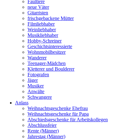
Faultiere
neue Väter
Gitarristen
frischgebackene Mütter
Filmliebhaber
Weinliebhaber
Musikliebhaber
Hobby-Schreiner
Geschichtsinteressierte
Wohnmobilbesitzer
Wanderer
Teenager-Mädchen
Kletterer und Boulderer
Fotografen
Jäger
Musiker
Anwälte
Schwangere
Anlass
Weihnachtsgeschenke Ehefrau
Weihnachtsgeschenke für Papa
Abschiedsgeschenke für Arbeitskollegen
Abschlussfeier
Rente (Männer)
Jahrestag (Männer)