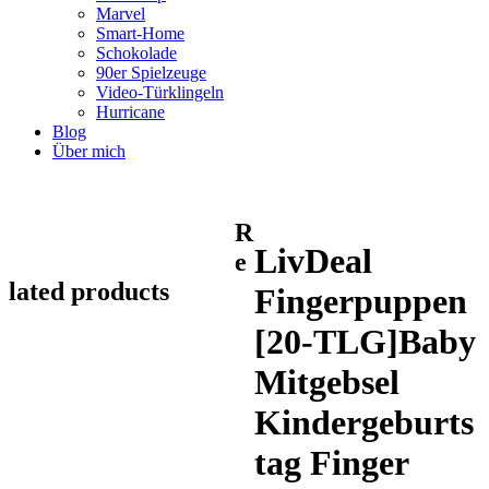
Marvel
Smart-Home
Schokolade
90er Spielzeuge
Video-Türklingeln
Hurricane
Blog
Über mich
R
LivDeal
e
lated products
Fingerpuppen
[20-TLG]Baby
Mitgebsel
Kindergeburts
tag Finger