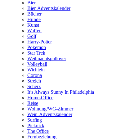
Bier
Bier-Adventskalender
Bücher
Hunde
Kunst
Waffen
Golf
Harry-Potter
Pokemon
Star Trek
Weihnachtspullover
Volleyball
Wichteln
Corona
Streich
Scherz
It’s Always Sunny In Philadelphia
Home-Office
Reise
Wohnung/WG-Zimmer
Wein-Adventskalender
Surfing
Picknick
The Office
Fernbeziehung