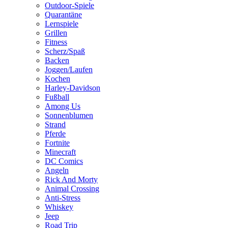
Outdoor-Spiele
Quarantäne
Lernspiele
Grillen
Fitness
Scherz/Spaß
Backen
Joggen/Laufen
Kochen
Harley-Davidson
Fußball
Among Us
Sonnenblumen
Strand
Pferde
Fortnite
Minecraft
DC Comics
Angeln
Rick And Morty
Animal Crossing
Anti-Stress
Whiskey
Jeep
Road Trip