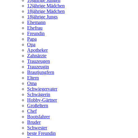
10jährige Jungen
12jährige Mädchen
18jährige Mädchen
18jährige Jungs
Ehemann
Ehefrau
Freundin
Papa
Opa
Apotheker
Zahnärzte
Trauzeugen
Trauzeugin
Brautjungfern
Eltern
Oma
Schwiegervater
Schwägerin
Hobby-Gärtner
Großeltern
Chef
Bootsfahrer
Bruder
Schwester
beste Freundin