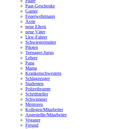
Paare
Paar-Geschenke
Gamer
Feuerwehrmann
Ärzte
neue Eltern
neue Väter
Lkw-Fahrer
Schwiegermutter
Piloten
Teenager-Jungs
Lehrer
Papa
Mama
Krankenschwestern
Schlagzeuger
Studenten
Polizeibeamte
Schriftsteller
Schwimmer
Mentoren
Kollegen/Mitarbeiter
Angestellte/Mitarbeiter
Veganer
Freund