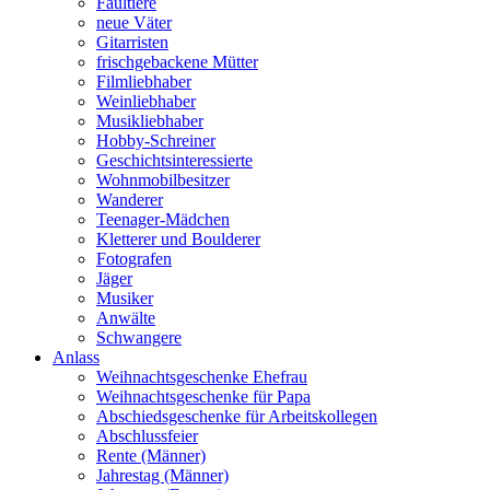
Faultiere
neue Väter
Gitarristen
frischgebackene Mütter
Filmliebhaber
Weinliebhaber
Musikliebhaber
Hobby-Schreiner
Geschichtsinteressierte
Wohnmobilbesitzer
Wanderer
Teenager-Mädchen
Kletterer und Boulderer
Fotografen
Jäger
Musiker
Anwälte
Schwangere
Anlass
Weihnachtsgeschenke Ehefrau
Weihnachtsgeschenke für Papa
Abschiedsgeschenke für Arbeitskollegen
Abschlussfeier
Rente (Männer)
Jahrestag (Männer)