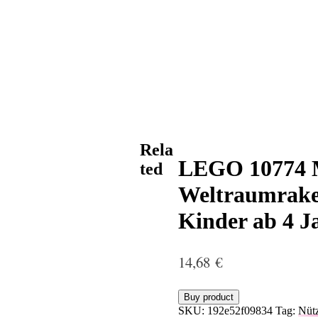
Rela
LEGO 10774 M
ted
Weltraumraket
Kinder ab 4 J
14,68
€
Buy product
SKU:
192e52f09834
Tag:
Nütz