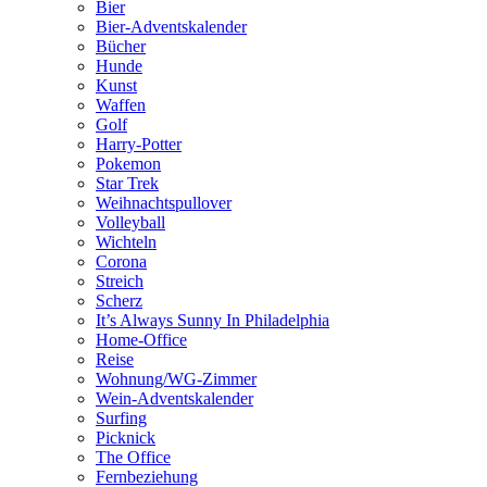
Bier
Bier-Adventskalender
Bücher
Hunde
Kunst
Waffen
Golf
Harry-Potter
Pokemon
Star Trek
Weihnachtspullover
Volleyball
Wichteln
Corona
Streich
Scherz
It’s Always Sunny In Philadelphia
Home-Office
Reise
Wohnung/WG-Zimmer
Wein-Adventskalender
Surfing
Picknick
The Office
Fernbeziehung