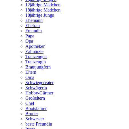
12jährige Mädchen
18jährige Mädchen
18jährige Jungs
Ehemann
Ehefrau
Freundin
Papa
Opa
Apotheker
Zahnärzte
Trauzeugen
Trauzeugin
Brautjungfern
Eltern
Oma
Schwiegervater
Schwägerin
Hobby-Gärtner
Großeltern
Chef
Bootsfahrer
Bruder
Schwester
beste Freundin