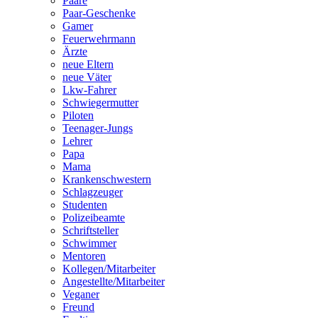
Paare
Paar-Geschenke
Gamer
Feuerwehrmann
Ärzte
neue Eltern
neue Väter
Lkw-Fahrer
Schwiegermutter
Piloten
Teenager-Jungs
Lehrer
Papa
Mama
Krankenschwestern
Schlagzeuger
Studenten
Polizeibeamte
Schriftsteller
Schwimmer
Mentoren
Kollegen/Mitarbeiter
Angestellte/Mitarbeiter
Veganer
Freund