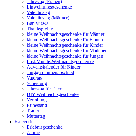
Jahrestag (Frauen)
Einweihungsgeschenke
Valentinstag
Valentinstag (Männer)
Bar-Mizwa
Thanksgiving
kleine Weihnachtsgeschenke für Männer
kleine Weihnachtsgeschenke für Frauen
kleine Weihnachtsgeschenke für Kinder
kleine Weihnachtsgeschenke für Mädchen
kleine Weihnachtsgeschenke für Jungen
Last-Minute-Weihnachtsgeschenke
Adventskalender für Kinder
Junggesellinnenabschied
Vatertag
Scheidung
Jahrestag für Eltern
DIY Weihnachtsgeschenke
Verlobung
Ruhestand
Trauer
Muttertag
Kategorie
Erlebnisgeschenke
Anime