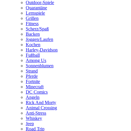
Outdoor-Spiele
Quarantäne
Lernspiele
Grillen
Fitness
Scherz/Spaß
Backen
Joggen/Laufen
Kochen
Harley-Davidson
Fußball
Among Us
Sonnenblumen
Strand
Pferde
Fortnite
Minecraft
DC Comics
Angeln
Rick And Morty
Animal Crossing
Anti-Stress
Whiskey
Jeep
Road Trip