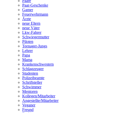
Paare
Paar-Geschenke
Gamer
Feuerwehrmann
Ärzte
neue Eltern
neue Väter
Lkw-Fahrer
Schwiegermutter
Piloten
Teenager-Jungs
Lehrer
Papa
Mama
Krankenschwestern
Schlagzeuger
Studenten
Polizeibeamte
Schriftsteller
Schwimmer
Mentoren
Kollegen/Mitarbeiter
Angestellte/Mitarbeiter
Veganer
Freund