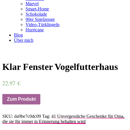
Marvel
Smart-Home
Schokolade
90er Spielzeuge
Video-Türklingeln
Hurricane
Blog
Über mich
Klar Fenster Vogelfutterhaus
22,97
€
Zum Produkt
SKU:
da9be7c0dc09
Tag:
41 Unvergessliche Geschenke für Oma,
die sie für immer in Erinnerung behalten wird