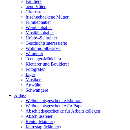
Faultiere
neue Väter
Gitarristen
frischgebackene Mütter
Filmliebhaber
Weinliebhaber
Musikliebhaber
Hobby-Schreiner
Geschichtsinteressierte
Wohnmobilbesitzer
Wanderer
Teenager-Mädchen
Kletterer und Boulderer
Fotografen
Jäger
Musiker
Anwälte
Schwangere
Anlass
Weihnachtsgeschenke Ehefrau
Weihnachtsgeschenke für Papa
Abschiedsgeschenke für Arbeitskollegen
Abschlussfeier
Rente (Männer)
Jahrestag (Männer)