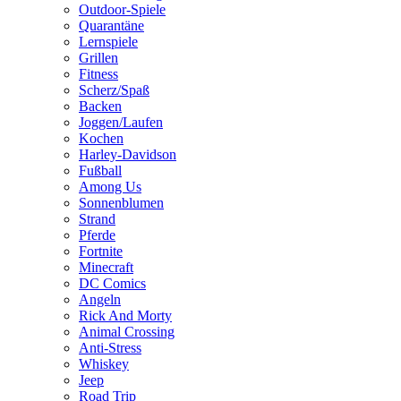
Outdoor-Spiele
Quarantäne
Lernspiele
Grillen
Fitness
Scherz/Spaß
Backen
Joggen/Laufen
Kochen
Harley-Davidson
Fußball
Among Us
Sonnenblumen
Strand
Pferde
Fortnite
Minecraft
DC Comics
Angeln
Rick And Morty
Animal Crossing
Anti-Stress
Whiskey
Jeep
Road Trip