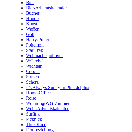
Bier
Bier-Adventskalender
Bücher
Hunde
Kunst
Waffen
Golf
Harry-Potter
Pokemon
Star Trek
Weihnachtspullover
Volleyball
Wichteln
Corona
Streich
Scherz
It’s Always Sunny In Philadelphia
Home-Office
Reise
Wohnung/WG-Zimmer
Wein-Adventskalender
Surfing
Picknick
The Office
Fernbeziehung