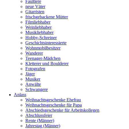
Faultiere
neue Väter
Gitarristen
frischgebackene Mütter
Filmliebhaber
Weinliebhaber
Musikliebhaber
Hobby-Schreiner
Geschichtsinteressierte
Wohnmobilbesitzer
Wanderer
Teenager-Mädchen
Kletterer und Boulderer
Fotografen
Jäger
Musiker
Anwälte
Schwangere
Anlass
Weihnachtsgeschenke Ehefrau
Weihnachtsgeschenke für Papa
Abschiedsgeschenke für Arbeitskollegen
Abschlussfeier
Rente (Männer)
Jahrestag (Männer)