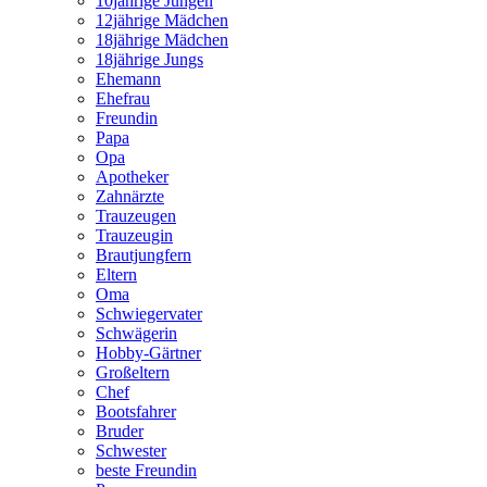
10jährige Jungen
12jährige Mädchen
18jährige Mädchen
18jährige Jungs
Ehemann
Ehefrau
Freundin
Papa
Opa
Apotheker
Zahnärzte
Trauzeugen
Trauzeugin
Brautjungfern
Eltern
Oma
Schwiegervater
Schwägerin
Hobby-Gärtner
Großeltern
Chef
Bootsfahrer
Bruder
Schwester
beste Freundin