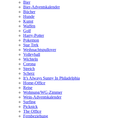
Bier
Bier-Adventskalender
Bücher
Hunde
Kunst
Waffen
Golf
Harry-Potter
Pokemon
Star Trek
Weihnachtspullover
Volleyball
Wichteln
Corona
Streich
Scherz
It’s Always Sunny In Philadelphia
Home-Office
Reise
Wohnung/WG-Zimmer
Wein-Adventskalender
Surfing
Picknick
The Office
Fernbeziehung