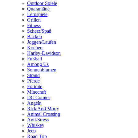
Outdoor-Spiele
Quarantäne
Lernspiele
Grillen
Fitness
Scherz/Spaß
Backen
Joggen/Laufen
Kochen
Harley-Davidson
Fußball
Among Us
Sonnenblumen
Strand
Pferde
Fortnite
Minecraft
DC Comics
Angeln
Rick And Morty
Animal Crossing
Anti-Stress
Whiskey
Jeep
Road Trip