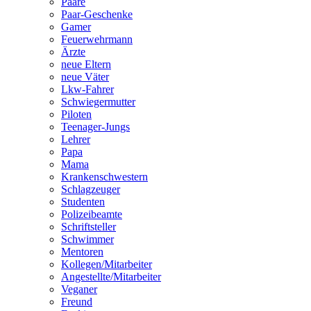
Paare
Paar-Geschenke
Gamer
Feuerwehrmann
Ärzte
neue Eltern
neue Väter
Lkw-Fahrer
Schwiegermutter
Piloten
Teenager-Jungs
Lehrer
Papa
Mama
Krankenschwestern
Schlagzeuger
Studenten
Polizeibeamte
Schriftsteller
Schwimmer
Mentoren
Kollegen/Mitarbeiter
Angestellte/Mitarbeiter
Veganer
Freund