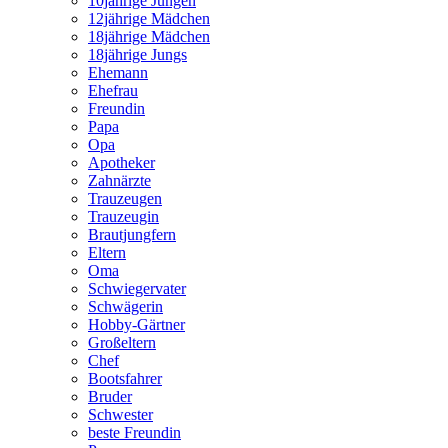
10jährige Jungen
12jährige Mädchen
18jährige Mädchen
18jährige Jungs
Ehemann
Ehefrau
Freundin
Papa
Opa
Apotheker
Zahnärzte
Trauzeugen
Trauzeugin
Brautjungfern
Eltern
Oma
Schwiegervater
Schwägerin
Hobby-Gärtner
Großeltern
Chef
Bootsfahrer
Bruder
Schwester
beste Freundin