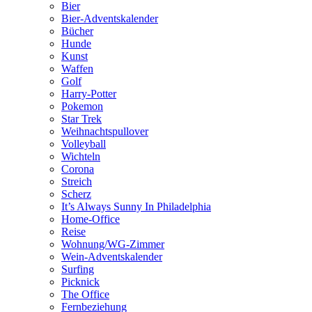
Bier
Bier-Adventskalender
Bücher
Hunde
Kunst
Waffen
Golf
Harry-Potter
Pokemon
Star Trek
Weihnachtspullover
Volleyball
Wichteln
Corona
Streich
Scherz
It’s Always Sunny In Philadelphia
Home-Office
Reise
Wohnung/WG-Zimmer
Wein-Adventskalender
Surfing
Picknick
The Office
Fernbeziehung