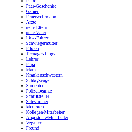
Paare
Paar-Geschenke
Gamer
Feuerwehrmann
Ärzte
neue Eltern
neue Väter
Lkw-Fahrer
Schwiegermutter
Piloten
Teenager-Jungs
Lehrer
Papa
Mama
Krankenschwestern
Schlagzeuger
Studenten
Polizeibeamte
Schriftsteller
Schwimmer
Mentoren
Kollegen/Mitarbeiter
Angestellte/Mitarbeiter
Veganer
Freund