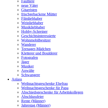
Faultiere
neue Väter
Gitarristen
frischgebackene Mütter
Filmliebhaber
Weinliebhaber
Musikliebhaber
Hobby-Schreiner
Geschichtsinteressierte
Wohnmobilbesitzer
Wanderer
Teenager-Mädchen
Kletterer und Boulderer
Fotografen
Jäger
Musiker
Anwälte
Schwangere
Anlass
Weihnachtsgeschenke Ehefrau
Weihnachtsgeschenke für Papa
Abschiedsgeschenke für Arbeitskollegen
Abschlussfeier
Rente (Männer)
Jahrestag (Männer)