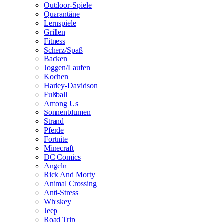
Outdoor-Spiele
Quarantäne
Lernspiele
Grillen
Fitness
Scherz/Spaß
Backen
Joggen/Laufen
Kochen
Harley-Davidson
Fußball
Among Us
Sonnenblumen
Strand
Pferde
Fortnite
Minecraft
DC Comics
Angeln
Rick And Morty
Animal Crossing
Anti-Stress
Whiskey
Jeep
Road Trip