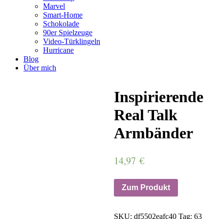
Marvel
Smart-Home
Schokolade
90er Spielzeuge
Video-Türklingeln
Hurricane
Blog
Über mich
Inspirierende
Real Talk
Armbänder
14,97
€
Zum Produkt
SKU:
df5502eafc40
Tag:
63