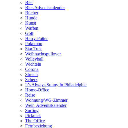
Bier
Bier-Adventskalender
Bücher
Hunde
Kunst
Waffen
Golf
Harry-Potter
Pokemon
Star Trek
Weihnachtspullover
Volleyball
Wichteln
Corona
Streich
Scherz
It’s Always Sunny In Philadelphia
Home-Office
Reise
Wohnung/WG-Zimmer
Wein-Adventskalender
Surfing
Picknick
The Office
Fernbeziehung