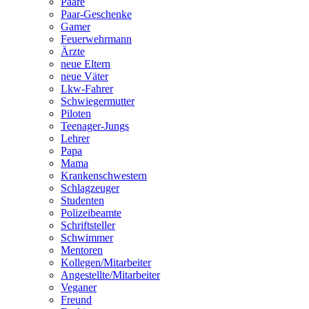
Paare
Paar-Geschenke
Gamer
Feuerwehrmann
Ärzte
neue Eltern
neue Väter
Lkw-Fahrer
Schwiegermutter
Piloten
Teenager-Jungs
Lehrer
Papa
Mama
Krankenschwestern
Schlagzeuger
Studenten
Polizeibeamte
Schriftsteller
Schwimmer
Mentoren
Kollegen/Mitarbeiter
Angestellte/Mitarbeiter
Veganer
Freund