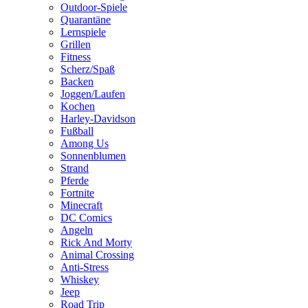
Outdoor-Spiele
Quarantäne
Lernspiele
Grillen
Fitness
Scherz/Spaß
Backen
Joggen/Laufen
Kochen
Harley-Davidson
Fußball
Among Us
Sonnenblumen
Strand
Pferde
Fortnite
Minecraft
DC Comics
Angeln
Rick And Morty
Animal Crossing
Anti-Stress
Whiskey
Jeep
Road Trip