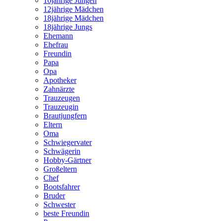
10jährige Jungen
12jährige Mädchen
18jährige Mädchen
18jährige Jungs
Ehemann
Ehefrau
Freundin
Papa
Opa
Apotheker
Zahnärzte
Trauzeugen
Trauzeugin
Brautjungfern
Eltern
Oma
Schwiegervater
Schwägerin
Hobby-Gärtner
Großeltern
Chef
Bootsfahrer
Bruder
Schwester
beste Freundin