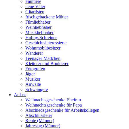
Faultiere
neue Väter
Gitarristen
frischgebackene Mütter
Filmliebhaber
Weinliebhaber
Musikliebhaber
Hobby-Schreiner
Geschichtsinteressierte
Wohnmobilbesitzer
Wanderer
Teenager-Mädchen
Kletterer und Boulderer
Fotografen
Jäger
Musiker
Anwälte
Schwangere
Anlass
Weihnachtsgeschenke Ehefrau
Weihnachtsgeschenke für Papa
Abschiedsgeschenke für Arbeitskollegen
Abschlussfeier
Rente (Männer)
Jahrestag (Männer)