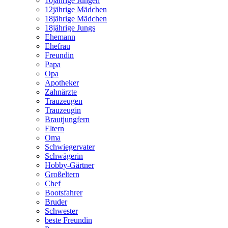
10jährige Jungen
12jährige Mädchen
18jährige Mädchen
18jährige Jungs
Ehemann
Ehefrau
Freundin
Papa
Opa
Apotheker
Zahnärzte
Trauzeugen
Trauzeugin
Brautjungfern
Eltern
Oma
Schwiegervater
Schwägerin
Hobby-Gärtner
Großeltern
Chef
Bootsfahrer
Bruder
Schwester
beste Freundin