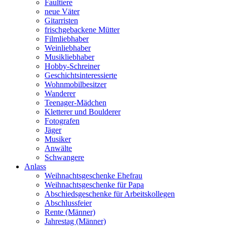
Faultiere
neue Väter
Gitarristen
frischgebackene Mütter
Filmliebhaber
Weinliebhaber
Musikliebhaber
Hobby-Schreiner
Geschichtsinteressierte
Wohnmobilbesitzer
Wanderer
Teenager-Mädchen
Kletterer und Boulderer
Fotografen
Jäger
Musiker
Anwälte
Schwangere
Anlass
Weihnachtsgeschenke Ehefrau
Weihnachtsgeschenke für Papa
Abschiedsgeschenke für Arbeitskollegen
Abschlussfeier
Rente (Männer)
Jahrestag (Männer)