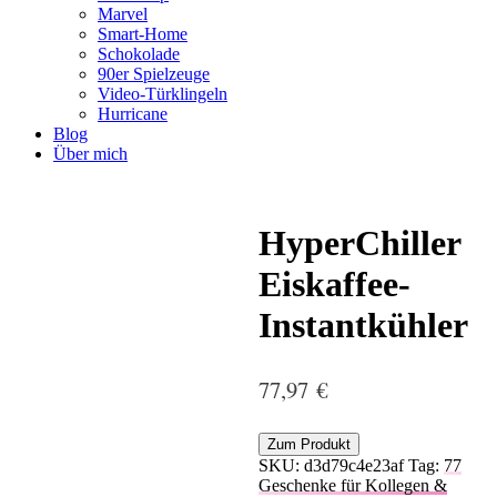
Marvel
Smart-Home
Schokolade
90er Spielzeuge
Video-Türklingeln
Hurricane
Blog
Über mich
HyperChiller
Eiskaffee-
Instantkühler
77,97
€
Zum Produkt
SKU:
d3d79c4e23af
Tag:
77
Geschenke für Kollegen &