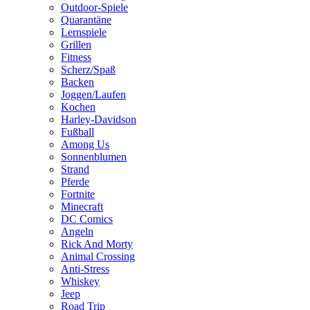
Outdoor-Spiele
Quarantäne
Lernspiele
Grillen
Fitness
Scherz/Spaß
Backen
Joggen/Laufen
Kochen
Harley-Davidson
Fußball
Among Us
Sonnenblumen
Strand
Pferde
Fortnite
Minecraft
DC Comics
Angeln
Rick And Morty
Animal Crossing
Anti-Stress
Whiskey
Jeep
Road Trip