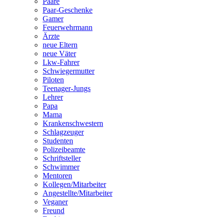
Paare
Paar-Geschenke
Gamer
Feuerwehrmann
Ärzte
neue Eltern
neue Väter
Lkw-Fahrer
Schwiegermutter
Piloten
Teenager-Jungs
Lehrer
Papa
Mama
Krankenschwestern
Schlagzeuger
Studenten
Polizeibeamte
Schriftsteller
Schwimmer
Mentoren
Kollegen/Mitarbeiter
Angestellte/Mitarbeiter
Veganer
Freund