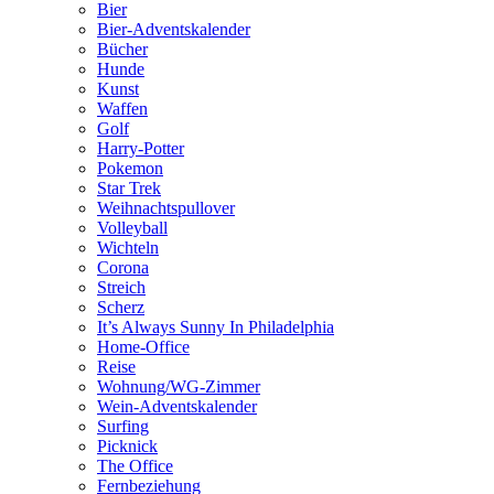
Bier
Bier-Adventskalender
Bücher
Hunde
Kunst
Waffen
Golf
Harry-Potter
Pokemon
Star Trek
Weihnachtspullover
Volleyball
Wichteln
Corona
Streich
Scherz
It’s Always Sunny In Philadelphia
Home-Office
Reise
Wohnung/WG-Zimmer
Wein-Adventskalender
Surfing
Picknick
The Office
Fernbeziehung