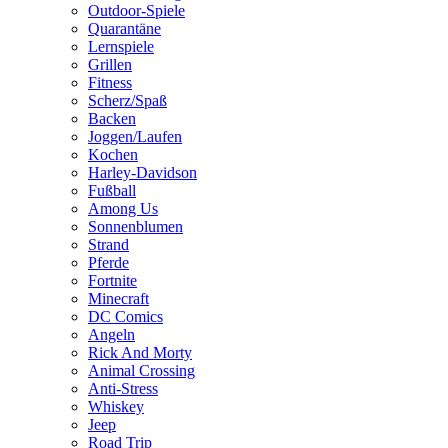
Outdoor-Spiele
Quarantäne
Lernspiele
Grillen
Fitness
Scherz/Spaß
Backen
Joggen/Laufen
Kochen
Harley-Davidson
Fußball
Among Us
Sonnenblumen
Strand
Pferde
Fortnite
Minecraft
DC Comics
Angeln
Rick And Morty
Animal Crossing
Anti-Stress
Whiskey
Jeep
Road Trip