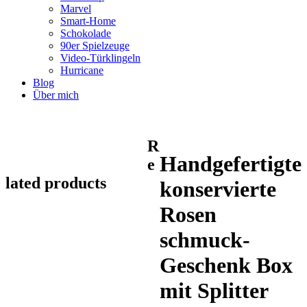
Marvel
Smart-Home
Schokolade
90er Spielzeuge
Video-Türklingeln
Hurricane
Blog
Über mich
R
Handgefertigte
e
lated products
konservierte
Rosen
schmuck-
Geschenk Box
mit Splitter