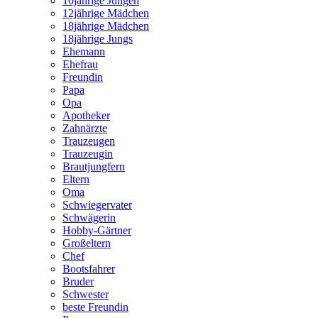
10jährige Jungen
12jährige Mädchen
18jährige Mädchen
18jährige Jungs
Ehemann
Ehefrau
Freundin
Papa
Opa
Apotheker
Zahnärzte
Trauzeugen
Trauzeugin
Brautjungfern
Eltern
Oma
Schwiegervater
Schwägerin
Hobby-Gärtner
Großeltern
Chef
Bootsfahrer
Bruder
Schwester
beste Freundin