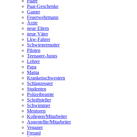
Paare
Paar-Geschenke
Gamer
Feuerwehrmann
Ärzte
neue Eltern
neue Väter
Lkw-Fahrer
Schwiegermutter
Piloten
Teenager-Jungs
Lehrer
Papa
Mama
Krankenschwestern
Schlagzeuger
Studenten
Polizeibeamte
Schriftsteller
Schwimmer
Mentoren
Kollegen/Mitarbeiter
Angestellte/Mitarbeiter
Veganer
Freund