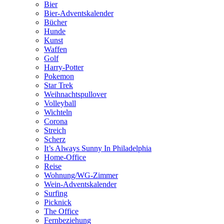
Bier
Bier-Adventskalender
Bücher
Hunde
Kunst
Waffen
Golf
Harry-Potter
Pokemon
Star Trek
Weihnachtspullover
Volleyball
Wichteln
Corona
Streich
Scherz
It’s Always Sunny In Philadelphia
Home-Office
Reise
Wohnung/WG-Zimmer
Wein-Adventskalender
Surfing
Picknick
The Office
Fernbeziehung