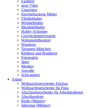
Faultiere
neue Väter
Gitarristen
frischgebackene Mütter
Filmliebhaber
Weinliebhaber
Musikliebhaber
Hobby-Schreiner
Geschichtsinteressierte
Wohnmobilbesitzer
Wanderer
Teenager-Mädchen
Kletterer und Boulderer
Fotografen
Jäger
Musiker
Anwälte
Schwangere
Anlass
Weihnachtsgeschenke Ehefrau
Weihnachtsgeschenke für Papa
Abschiedsgeschenke für Arbeitskollegen
Abschlussfeier
Rente (Männer)
Jahrestag (Männer)