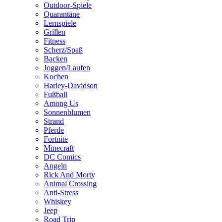
Outdoor-Spiele
Quarantäne
Lernspiele
Grillen
Fitness
Scherz/Spaß
Backen
Joggen/Laufen
Kochen
Harley-Davidson
Fußball
Among Us
Sonnenblumen
Strand
Pferde
Fortnite
Minecraft
DC Comics
Angeln
Rick And Morty
Animal Crossing
Anti-Stress
Whiskey
Jeep
Road Trip