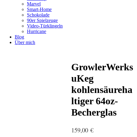
Marvel
Smart-Home
Schokolade
90er Spielzeuge
Video-Türklingeln
Hurricane
Blog
Über mich
GrowlerWerks
uKeg
kohlensäureha
ltiger 64oz-
Becherglas
159,00
€