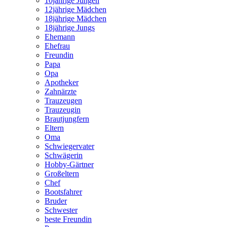
10jährige Jungen
12jährige Mädchen
18jährige Mädchen
18jährige Jungs
Ehemann
Ehefrau
Freundin
Papa
Opa
Apotheker
Zahnärzte
Trauzeugen
Trauzeugin
Brautjungfern
Eltern
Oma
Schwiegervater
Schwägerin
Hobby-Gärtner
Großeltern
Chef
Bootsfahrer
Bruder
Schwester
beste Freundin