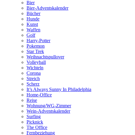
Bier
Bier-Adventskalender
Bücher
Hunde
Kunst
Waffen
Golf
Harry-Potter
Pokemon
Star Trek
Weihnachtspullover
Volleyball
Wichteln
Corona
Streich
Scherz
It’s Always Sunny In Philadelphia
Home-Office
Reise
Wohnung/WG-Zimmer
Wein-Adventskalender
Surfing
Picknick
The Office
Fernbeziehung