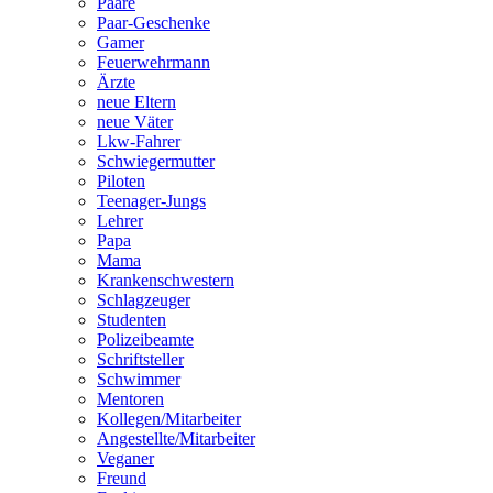
Paare
Paar-Geschenke
Gamer
Feuerwehrmann
Ärzte
neue Eltern
neue Väter
Lkw-Fahrer
Schwiegermutter
Piloten
Teenager-Jungs
Lehrer
Papa
Mama
Krankenschwestern
Schlagzeuger
Studenten
Polizeibeamte
Schriftsteller
Schwimmer
Mentoren
Kollegen/Mitarbeiter
Angestellte/Mitarbeiter
Veganer
Freund