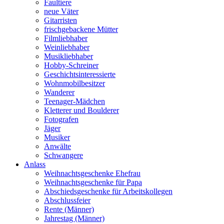
Faultiere
neue Väter
Gitarristen
frischgebackene Mütter
Filmliebhaber
Weinliebhaber
Musikliebhaber
Hobby-Schreiner
Geschichtsinteressierte
Wohnmobilbesitzer
Wanderer
Teenager-Mädchen
Kletterer und Boulderer
Fotografen
Jäger
Musiker
Anwälte
Schwangere
Anlass
Weihnachtsgeschenke Ehefrau
Weihnachtsgeschenke für Papa
Abschiedsgeschenke für Arbeitskollegen
Abschlussfeier
Rente (Männer)
Jahrestag (Männer)