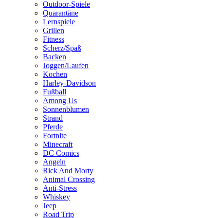
Outdoor-Spiele
Quarantäne
Lernspiele
Grillen
Fitness
Scherz/Spaß
Backen
Joggen/Laufen
Kochen
Harley-Davidson
Fußball
Among Us
Sonnenblumen
Strand
Pferde
Fortnite
Minecraft
DC Comics
Angeln
Rick And Morty
Animal Crossing
Anti-Stress
Whiskey
Jeep
Road Trip