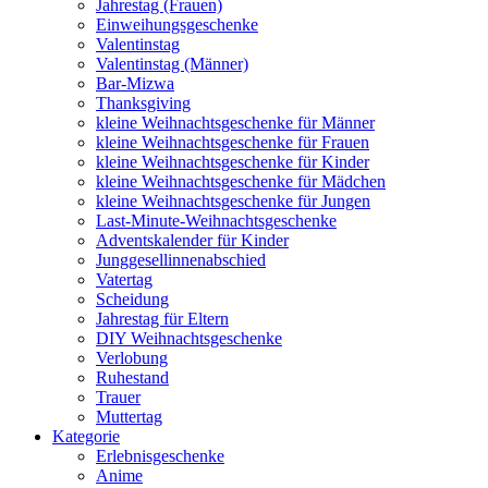
Jahrestag (Frauen)
Einweihungsgeschenke
Valentinstag
Valentinstag (Männer)
Bar-Mizwa
Thanksgiving
kleine Weihnachtsgeschenke für Männer
kleine Weihnachtsgeschenke für Frauen
kleine Weihnachtsgeschenke für Kinder
kleine Weihnachtsgeschenke für Mädchen
kleine Weihnachtsgeschenke für Jungen
Last-Minute-Weihnachtsgeschenke
Adventskalender für Kinder
Junggesellinnenabschied
Vatertag
Scheidung
Jahrestag für Eltern
DIY Weihnachtsgeschenke
Verlobung
Ruhestand
Trauer
Muttertag
Kategorie
Erlebnisgeschenke
Anime