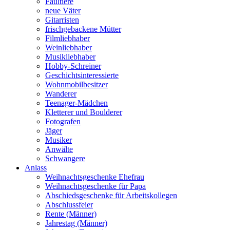
Faultiere
neue Väter
Gitarristen
frischgebackene Mütter
Filmliebhaber
Weinliebhaber
Musikliebhaber
Hobby-Schreiner
Geschichtsinteressierte
Wohnmobilbesitzer
Wanderer
Teenager-Mädchen
Kletterer und Boulderer
Fotografen
Jäger
Musiker
Anwälte
Schwangere
Anlass
Weihnachtsgeschenke Ehefrau
Weihnachtsgeschenke für Papa
Abschiedsgeschenke für Arbeitskollegen
Abschlussfeier
Rente (Männer)
Jahrestag (Männer)