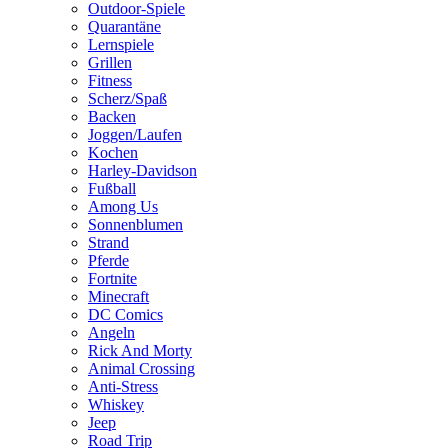
Outdoor-Spiele
Quarantäne
Lernspiele
Grillen
Fitness
Scherz/Spaß
Backen
Joggen/Laufen
Kochen
Harley-Davidson
Fußball
Among Us
Sonnenblumen
Strand
Pferde
Fortnite
Minecraft
DC Comics
Angeln
Rick And Morty
Animal Crossing
Anti-Stress
Whiskey
Jeep
Road Trip