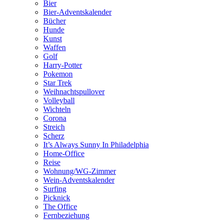
Bier
Bier-Adventskalender
Bücher
Hunde
Kunst
Waffen
Golf
Harry-Potter
Pokemon
Star Trek
Weihnachtspullover
Volleyball
Wichteln
Corona
Streich
Scherz
It’s Always Sunny In Philadelphia
Home-Office
Reise
Wohnung/WG-Zimmer
Wein-Adventskalender
Surfing
Picknick
The Office
Fernbeziehung