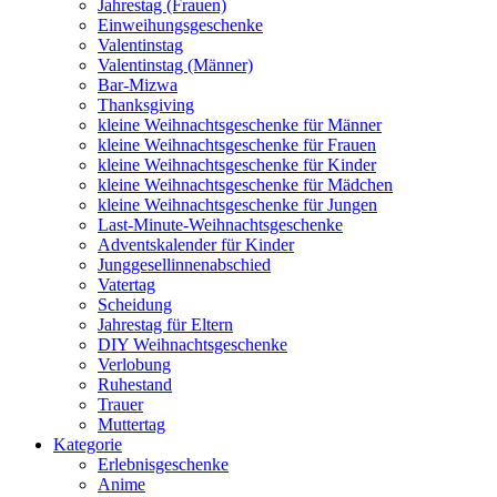
Jahrestag (Frauen)
Einweihungsgeschenke
Valentinstag
Valentinstag (Männer)
Bar-Mizwa
Thanksgiving
kleine Weihnachtsgeschenke für Männer
kleine Weihnachtsgeschenke für Frauen
kleine Weihnachtsgeschenke für Kinder
kleine Weihnachtsgeschenke für Mädchen
kleine Weihnachtsgeschenke für Jungen
Last-Minute-Weihnachtsgeschenke
Adventskalender für Kinder
Junggesellinnenabschied
Vatertag
Scheidung
Jahrestag für Eltern
DIY Weihnachtsgeschenke
Verlobung
Ruhestand
Trauer
Muttertag
Kategorie
Erlebnisgeschenke
Anime