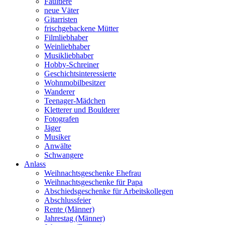
Faultiere
neue Väter
Gitarristen
frischgebackene Mütter
Filmliebhaber
Weinliebhaber
Musikliebhaber
Hobby-Schreiner
Geschichtsinteressierte
Wohnmobilbesitzer
Wanderer
Teenager-Mädchen
Kletterer und Boulderer
Fotografen
Jäger
Musiker
Anwälte
Schwangere
Anlass
Weihnachtsgeschenke Ehefrau
Weihnachtsgeschenke für Papa
Abschiedsgeschenke für Arbeitskollegen
Abschlussfeier
Rente (Männer)
Jahrestag (Männer)