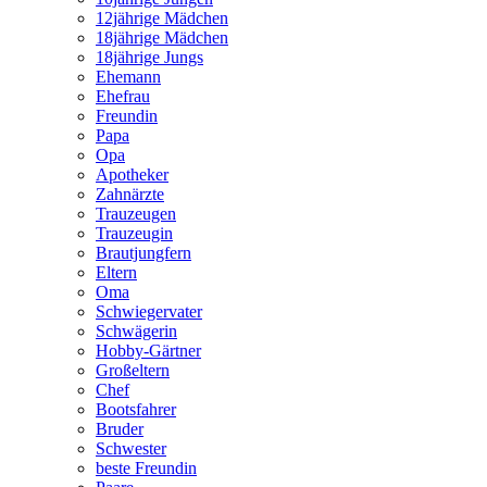
12jährige Mädchen
18jährige Mädchen
18jährige Jungs
Ehemann
Ehefrau
Freundin
Papa
Opa
Apotheker
Zahnärzte
Trauzeugen
Trauzeugin
Brautjungfern
Eltern
Oma
Schwiegervater
Schwägerin
Hobby-Gärtner
Großeltern
Chef
Bootsfahrer
Bruder
Schwester
beste Freundin