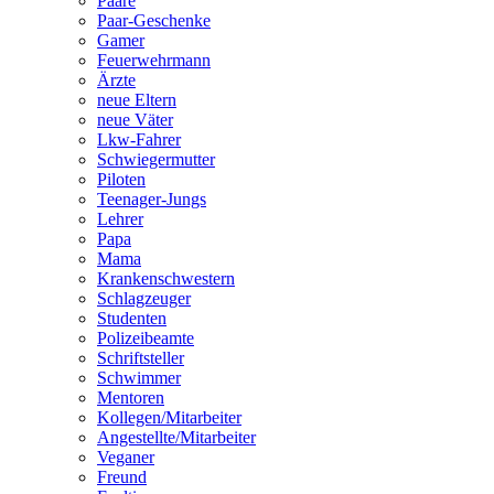
Paare
Paar-Geschenke
Gamer
Feuerwehrmann
Ärzte
neue Eltern
neue Väter
Lkw-Fahrer
Schwiegermutter
Piloten
Teenager-Jungs
Lehrer
Papa
Mama
Krankenschwestern
Schlagzeuger
Studenten
Polizeibeamte
Schriftsteller
Schwimmer
Mentoren
Kollegen/Mitarbeiter
Angestellte/Mitarbeiter
Veganer
Freund