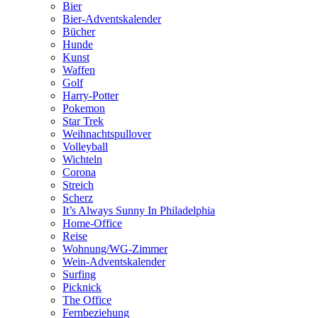
Bier
Bier-Adventskalender
Bücher
Hunde
Kunst
Waffen
Golf
Harry-Potter
Pokemon
Star Trek
Weihnachtspullover
Volleyball
Wichteln
Corona
Streich
Scherz
It’s Always Sunny In Philadelphia
Home-Office
Reise
Wohnung/WG-Zimmer
Wein-Adventskalender
Surfing
Picknick
The Office
Fernbeziehung