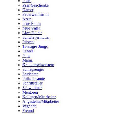
Paare
Paar-Geschenke
Gamer
Feuerwehrmann
Ärzte
neue Eltern
neue Väter
Lkw-Fahrer
Schwiegermutter
Piloten
Teenager-Jungs
Lehrer
Papa
Mama
Krankenschwestern
Schlagzeuger
Studenten
Polizeibeamte
Schriftsteller
Schwimmer
Mentoren
Kollegen/Mitarbeiter
Angestellte/Mitarbeiter
Veganer
Freund