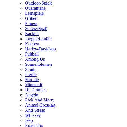
Outdoor-Spiele
Quarantäne
Lernspiele
Grillen
Fitness
Scherz/Spaß
Backen
Joggen/Laufen
Kochen
Harley-Davidson
Fußball
Among Us
Sonnenblumen
Strand
Pferde
Fortnite
Minecraft
DC Comics
Angeln
Rick And Morty
Animal Crossing
Anti-Stress
Whiskey
Jeep
Road Trip