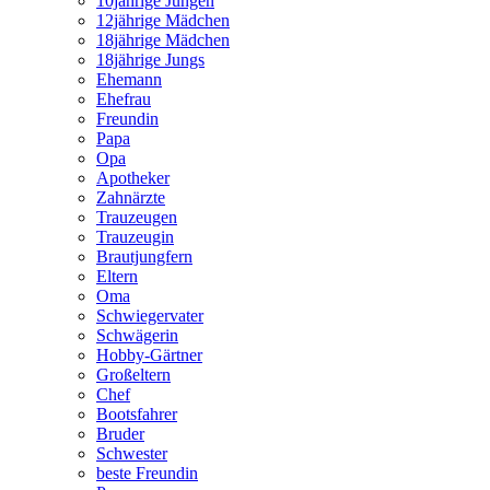
10jährige Jungen
12jährige Mädchen
18jährige Mädchen
18jährige Jungs
Ehemann
Ehefrau
Freundin
Papa
Opa
Apotheker
Zahnärzte
Trauzeugen
Trauzeugin
Brautjungfern
Eltern
Oma
Schwiegervater
Schwägerin
Hobby-Gärtner
Großeltern
Chef
Bootsfahrer
Bruder
Schwester
beste Freundin