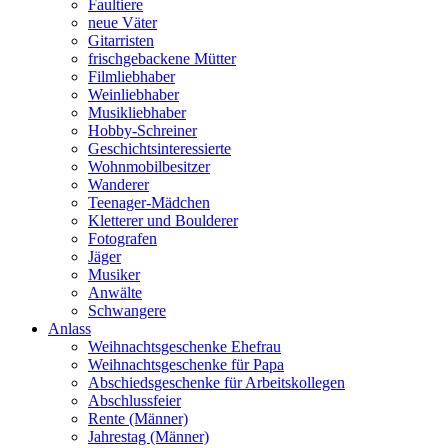
Faultiere
neue Väter
Gitarristen
frischgebackene Mütter
Filmliebhaber
Weinliebhaber
Musikliebhaber
Hobby-Schreiner
Geschichtsinteressierte
Wohnmobilbesitzer
Wanderer
Teenager-Mädchen
Kletterer und Boulderer
Fotografen
Jäger
Musiker
Anwälte
Schwangere
Anlass
Weihnachtsgeschenke Ehefrau
Weihnachtsgeschenke für Papa
Abschiedsgeschenke für Arbeitskollegen
Abschlussfeier
Rente (Männer)
Jahrestag (Männer)