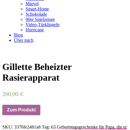
Marvel
Smart-Home
Schokolade
90er Spielzeuge
Video-Türklingeln
Hurricane
Blog
Über mich
Gillette Beheizter
Rasierapparat
200,00
€
Zum Produkt
SKU:
3376fe2481a8
Tag:
63 Geburtstagsgeschenke für Papa, die er