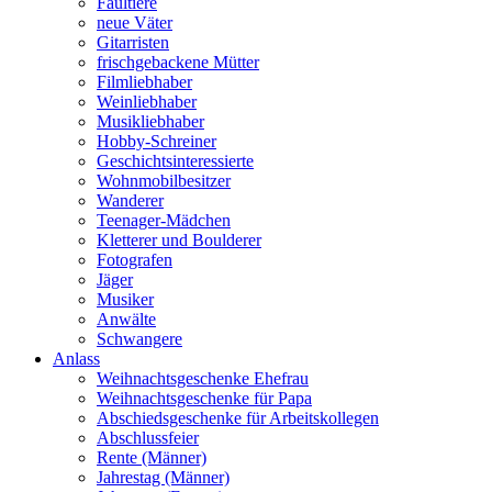
Faultiere
neue Väter
Gitarristen
frischgebackene Mütter
Filmliebhaber
Weinliebhaber
Musikliebhaber
Hobby-Schreiner
Geschichtsinteressierte
Wohnmobilbesitzer
Wanderer
Teenager-Mädchen
Kletterer und Boulderer
Fotografen
Jäger
Musiker
Anwälte
Schwangere
Anlass
Weihnachtsgeschenke Ehefrau
Weihnachtsgeschenke für Papa
Abschiedsgeschenke für Arbeitskollegen
Abschlussfeier
Rente (Männer)
Jahrestag (Männer)