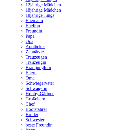
12jährige Mädchen
18jährige Mädchen
18jährige Jungs
Ehemann
Ehefrau
Freundin
Papa
Opa
Apotheker
Zahnärzte
Trauzeugen
Trauzeugin
Brautjungfern
Eltern
Oma
Schwiegervater
Schwägerin
Hobby-Gärtner
Großeltern
Chef
Bootsfahrer
Bruder
Schwester
beste Freundin