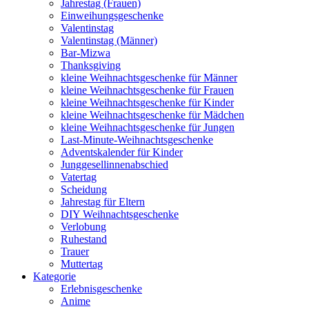
Jahrestag (Frauen)
Einweihungsgeschenke
Valentinstag
Valentinstag (Männer)
Bar-Mizwa
Thanksgiving
kleine Weihnachtsgeschenke für Männer
kleine Weihnachtsgeschenke für Frauen
kleine Weihnachtsgeschenke für Kinder
kleine Weihnachtsgeschenke für Mädchen
kleine Weihnachtsgeschenke für Jungen
Last-Minute-Weihnachtsgeschenke
Adventskalender für Kinder
Junggesellinnenabschied
Vatertag
Scheidung
Jahrestag für Eltern
DIY Weihnachtsgeschenke
Verlobung
Ruhestand
Trauer
Muttertag
Kategorie
Erlebnisgeschenke
Anime