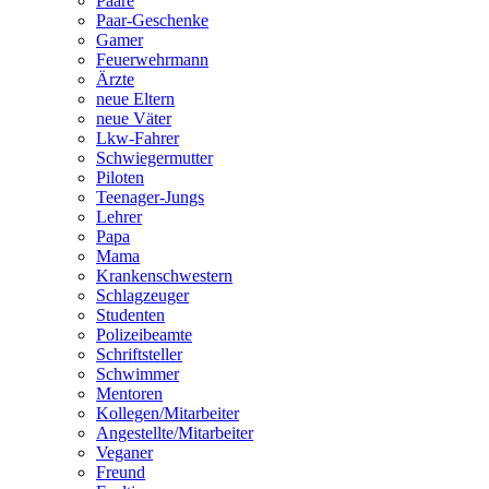
Paare
Paar-Geschenke
Gamer
Feuerwehrmann
Ärzte
neue Eltern
neue Väter
Lkw-Fahrer
Schwiegermutter
Piloten
Teenager-Jungs
Lehrer
Papa
Mama
Krankenschwestern
Schlagzeuger
Studenten
Polizeibeamte
Schriftsteller
Schwimmer
Mentoren
Kollegen/Mitarbeiter
Angestellte/Mitarbeiter
Veganer
Freund