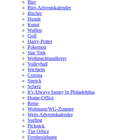
Bier
Bier-Adventskalender
Bücher
Hunde
Kunst
Waffen
Golf
Harry-Potter
Pokemon
Star Trek
Weihnachtspullover
Volleyball
Wichteln
Corona
Streich
Scherz
It’s Always Sunny In Philadelphia
Home-Office
Reise
Wohnung/WG-Zimmer
Wein-Adventskalender
Surfing
Picknick
The Office
Fernbeziehung