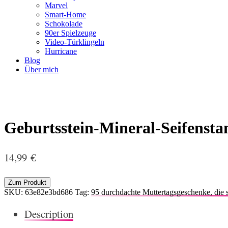
Marvel
Smart-Home
Schokolade
90er Spielzeuge
Video-Türklingeln
Hurricane
Blog
Über mich
Geburtsstein-Mineral-Seifensta
14,99
€
Zum Produkt
SKU:
63e82e3bd686
Tag:
95 durchdachte Muttertagsgeschenke, die s
Description