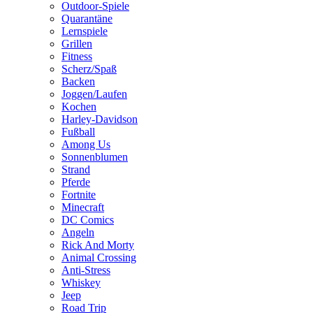
Outdoor-Spiele
Quarantäne
Lernspiele
Grillen
Fitness
Scherz/Spaß
Backen
Joggen/Laufen
Kochen
Harley-Davidson
Fußball
Among Us
Sonnenblumen
Strand
Pferde
Fortnite
Minecraft
DC Comics
Angeln
Rick And Morty
Animal Crossing
Anti-Stress
Whiskey
Jeep
Road Trip