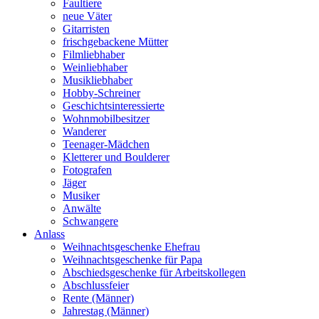
Faultiere
neue Väter
Gitarristen
frischgebackene Mütter
Filmliebhaber
Weinliebhaber
Musikliebhaber
Hobby-Schreiner
Geschichtsinteressierte
Wohnmobilbesitzer
Wanderer
Teenager-Mädchen
Kletterer und Boulderer
Fotografen
Jäger
Musiker
Anwälte
Schwangere
Anlass
Weihnachtsgeschenke Ehefrau
Weihnachtsgeschenke für Papa
Abschiedsgeschenke für Arbeitskollegen
Abschlussfeier
Rente (Männer)
Jahrestag (Männer)