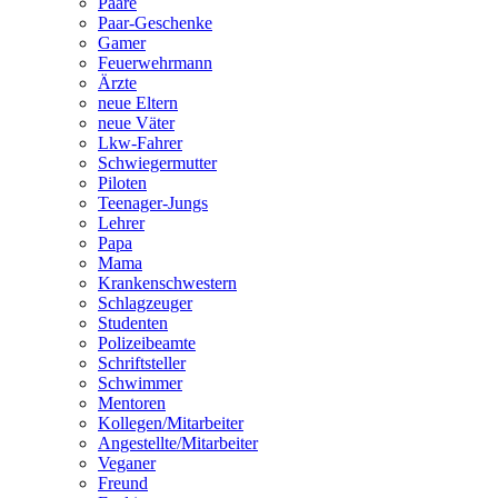
Paare
Paar-Geschenke
Gamer
Feuerwehrmann
Ärzte
neue Eltern
neue Väter
Lkw-Fahrer
Schwiegermutter
Piloten
Teenager-Jungs
Lehrer
Papa
Mama
Krankenschwestern
Schlagzeuger
Studenten
Polizeibeamte
Schriftsteller
Schwimmer
Mentoren
Kollegen/Mitarbeiter
Angestellte/Mitarbeiter
Veganer
Freund