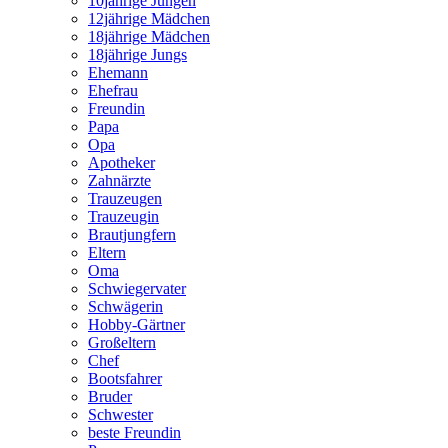
10jährige Jungen
12jährige Mädchen
18jährige Mädchen
18jährige Jungs
Ehemann
Ehefrau
Freundin
Papa
Opa
Apotheker
Zahnärzte
Trauzeugen
Trauzeugin
Brautjungfern
Eltern
Oma
Schwiegervater
Schwägerin
Hobby-Gärtner
Großeltern
Chef
Bootsfahrer
Bruder
Schwester
beste Freundin