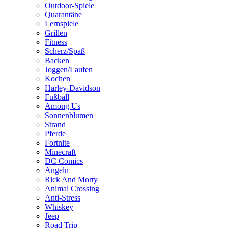
Outdoor-Spiele
Quarantäne
Lernspiele
Grillen
Fitness
Scherz/Spaß
Backen
Joggen/Laufen
Kochen
Harley-Davidson
Fußball
Among Us
Sonnenblumen
Strand
Pferde
Fortnite
Minecraft
DC Comics
Angeln
Rick And Morty
Animal Crossing
Anti-Stress
Whiskey
Jeep
Road Trip