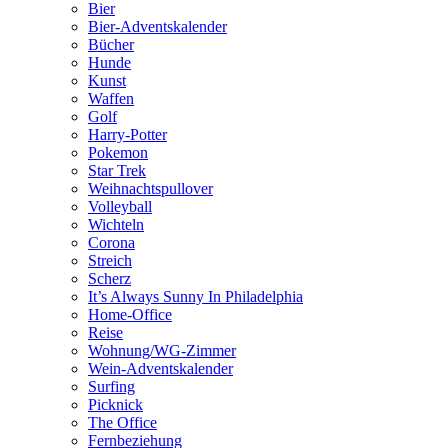
Bier
Bier-Adventskalender
Bücher
Hunde
Kunst
Waffen
Golf
Harry-Potter
Pokemon
Star Trek
Weihnachtspullover
Volleyball
Wichteln
Corona
Streich
Scherz
It’s Always Sunny In Philadelphia
Home-Office
Reise
Wohnung/WG-Zimmer
Wein-Adventskalender
Surfing
Picknick
The Office
Fernbeziehung