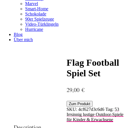
Marvel
Smart-Home
Schokolade
90er Spielzeuge
Video-Türklingeln
Hurricane
Blog
Über mich
Flag Football
Spiel Set
29,00
€
Zum Produkt
SKU:
4cf627d3c6d6
Tag:
53
Irrsinnig lustige Outdoor-Spiele
für Kinder & Erwachsene
Description