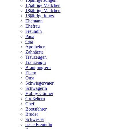
10jährige Jungen
12jährige Mädchen
18jährige Mädchen
18jährige Jungs
Ehemann
Ehefrau
Freundin
Papa
Opa
Apotheker
Zahnärzte
Trauzeugen
Trauzeugin
Brautjungfern
Eltern
Oma
Schwiegervater
Schwägerin
Hobby-Gärtner
Großeltern
Chef
Bootsfahrer
Bruder
Schwester
beste Freundin