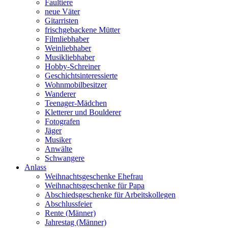
Faultiere
neue Väter
Gitarristen
frischgebackene Mütter
Filmliebhaber
Weinliebhaber
Musikliebhaber
Hobby-Schreiner
Geschichtsinteressierte
Wohnmobilbesitzer
Wanderer
Teenager-Mädchen
Kletterer und Boulderer
Fotografen
Jäger
Musiker
Anwälte
Schwangere
Anlass
Weihnachtsgeschenke Ehefrau
Weihnachtsgeschenke für Papa
Abschiedsgeschenke für Arbeitskollegen
Abschlussfeier
Rente (Männer)
Jahrestag (Männer)