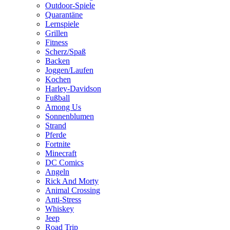
Outdoor-Spiele
Quarantäne
Lernspiele
Grillen
Fitness
Scherz/Spaß
Backen
Joggen/Laufen
Kochen
Harley-Davidson
Fußball
Among Us
Sonnenblumen
Strand
Pferde
Fortnite
Minecraft
DC Comics
Angeln
Rick And Morty
Animal Crossing
Anti-Stress
Whiskey
Jeep
Road Trip