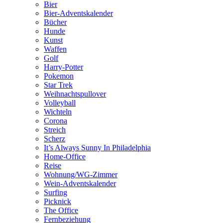
Bier
Bier-Adventskalender
Bücher
Hunde
Kunst
Waffen
Golf
Harry-Potter
Pokemon
Star Trek
Weihnachtspullover
Volleyball
Wichteln
Corona
Streich
Scherz
It’s Always Sunny In Philadelphia
Home-Office
Reise
Wohnung/WG-Zimmer
Wein-Adventskalender
Surfing
Picknick
The Office
Fernbeziehung