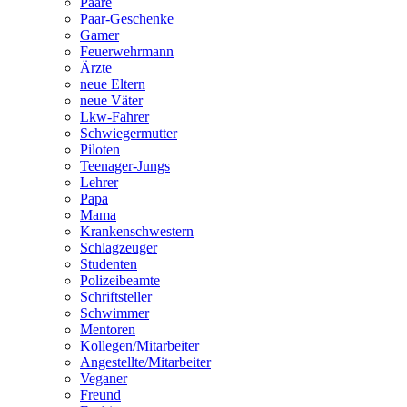
Paare
Paar-Geschenke
Gamer
Feuerwehrmann
Ärzte
neue Eltern
neue Väter
Lkw-Fahrer
Schwiegermutter
Piloten
Teenager-Jungs
Lehrer
Papa
Mama
Krankenschwestern
Schlagzeuger
Studenten
Polizeibeamte
Schriftsteller
Schwimmer
Mentoren
Kollegen/Mitarbeiter
Angestellte/Mitarbeiter
Veganer
Freund