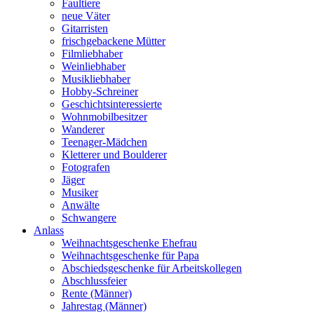
Faultiere
neue Väter
Gitarristen
frischgebackene Mütter
Filmliebhaber
Weinliebhaber
Musikliebhaber
Hobby-Schreiner
Geschichtsinteressierte
Wohnmobilbesitzer
Wanderer
Teenager-Mädchen
Kletterer und Boulderer
Fotografen
Jäger
Musiker
Anwälte
Schwangere
Anlass
Weihnachtsgeschenke Ehefrau
Weihnachtsgeschenke für Papa
Abschiedsgeschenke für Arbeitskollegen
Abschlussfeier
Rente (Männer)
Jahrestag (Männer)