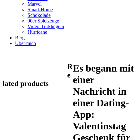
Marvel
Smart-Home
Schokolade
90er Spielzeuge
Video-Türklingeln
Hurricane
Blog
Über mich
R
Es begann mit
e
einer
lated products
Nachricht in
einer Dating-
App:
Valentinstag
Geschenk für