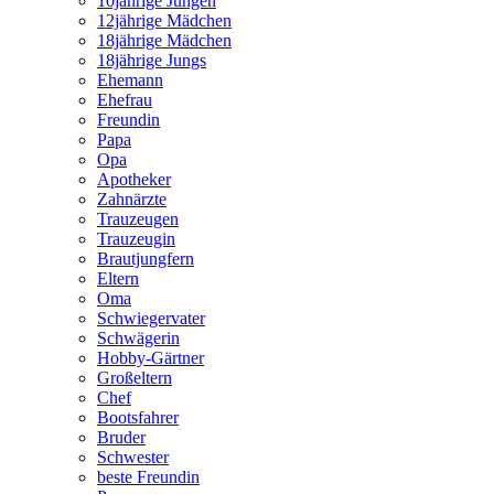
10jährige Jungen
12jährige Mädchen
18jährige Mädchen
18jährige Jungs
Ehemann
Ehefrau
Freundin
Papa
Opa
Apotheker
Zahnärzte
Trauzeugen
Trauzeugin
Brautjungfern
Eltern
Oma
Schwiegervater
Schwägerin
Hobby-Gärtner
Großeltern
Chef
Bootsfahrer
Bruder
Schwester
beste Freundin