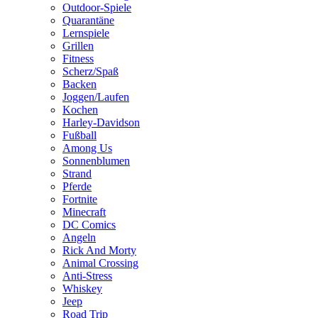
Outdoor-Spiele
Quarantäne
Lernspiele
Grillen
Fitness
Scherz/Spaß
Backen
Joggen/Laufen
Kochen
Harley-Davidson
Fußball
Among Us
Sonnenblumen
Strand
Pferde
Fortnite
Minecraft
DC Comics
Angeln
Rick And Morty
Animal Crossing
Anti-Stress
Whiskey
Jeep
Road Trip