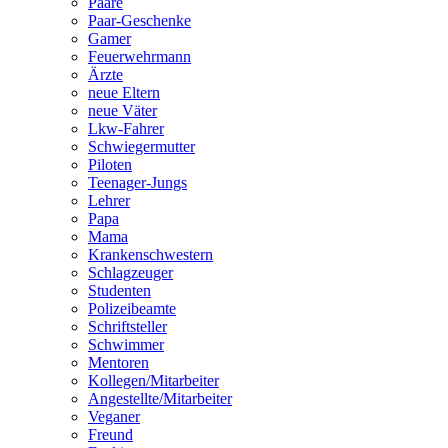
Paare
Paar-Geschenke
Gamer
Feuerwehrmann
Ärzte
neue Eltern
neue Väter
Lkw-Fahrer
Schwiegermutter
Piloten
Teenager-Jungs
Lehrer
Papa
Mama
Krankenschwestern
Schlagzeuger
Studenten
Polizeibeamte
Schriftsteller
Schwimmer
Mentoren
Kollegen/Mitarbeiter
Angestellte/Mitarbeiter
Veganer
Freund