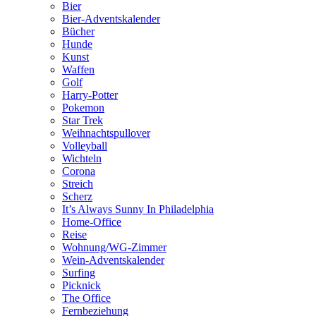
Bier
Bier-Adventskalender
Bücher
Hunde
Kunst
Waffen
Golf
Harry-Potter
Pokemon
Star Trek
Weihnachtspullover
Volleyball
Wichteln
Corona
Streich
Scherz
It’s Always Sunny In Philadelphia
Home-Office
Reise
Wohnung/WG-Zimmer
Wein-Adventskalender
Surfing
Picknick
The Office
Fernbeziehung