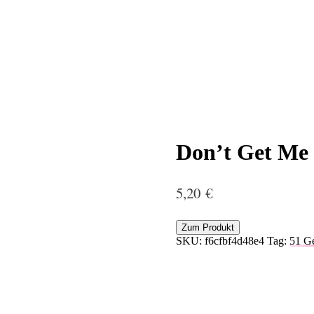
Don’t Get Me 
5,20
€
Zum Produkt
SKU:
f6cfbf4d48e4
Tag:
51 Ge