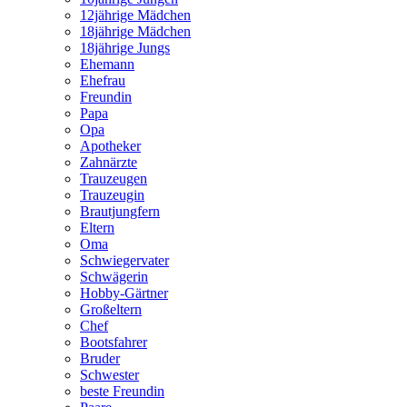
12jährige Mädchen
18jährige Mädchen
18jährige Jungs
Ehemann
Ehefrau
Freundin
Papa
Opa
Apotheker
Zahnärzte
Trauzeugen
Trauzeugin
Brautjungfern
Eltern
Oma
Schwiegervater
Schwägerin
Hobby-Gärtner
Großeltern
Chef
Bootsfahrer
Bruder
Schwester
beste Freundin