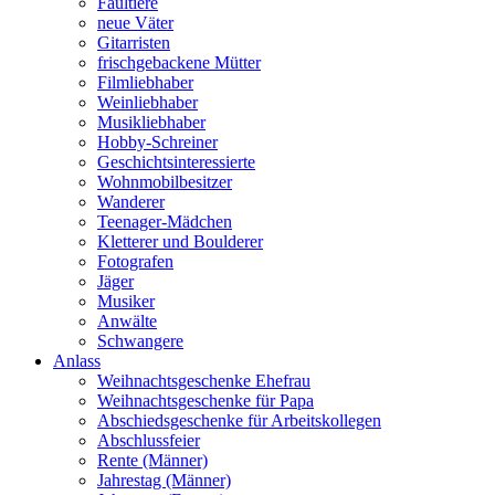
Faultiere
neue Väter
Gitarristen
frischgebackene Mütter
Filmliebhaber
Weinliebhaber
Musikliebhaber
Hobby-Schreiner
Geschichtsinteressierte
Wohnmobilbesitzer
Wanderer
Teenager-Mädchen
Kletterer und Boulderer
Fotografen
Jäger
Musiker
Anwälte
Schwangere
Anlass
Weihnachtsgeschenke Ehefrau
Weihnachtsgeschenke für Papa
Abschiedsgeschenke für Arbeitskollegen
Abschlussfeier
Rente (Männer)
Jahrestag (Männer)