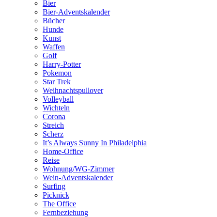
Bier
Bier-Adventskalender
Bücher
Hunde
Kunst
Waffen
Golf
Harry-Potter
Pokemon
Star Trek
Weihnachtspullover
Volleyball
Wichteln
Corona
Streich
Scherz
It’s Always Sunny In Philadelphia
Home-Office
Reise
Wohnung/WG-Zimmer
Wein-Adventskalender
Surfing
Picknick
The Office
Fernbeziehung