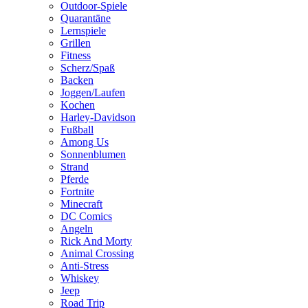
Outdoor-Spiele
Quarantäne
Lernspiele
Grillen
Fitness
Scherz/Spaß
Backen
Joggen/Laufen
Kochen
Harley-Davidson
Fußball
Among Us
Sonnenblumen
Strand
Pferde
Fortnite
Minecraft
DC Comics
Angeln
Rick And Morty
Animal Crossing
Anti-Stress
Whiskey
Jeep
Road Trip