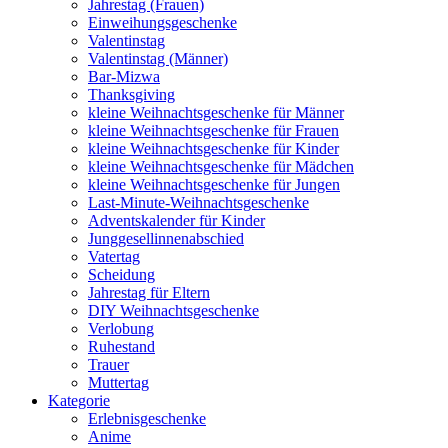
Jahrestag (Frauen)
Einweihungsgeschenke
Valentinstag
Valentinstag (Männer)
Bar-Mizwa
Thanksgiving
kleine Weihnachtsgeschenke für Männer
kleine Weihnachtsgeschenke für Frauen
kleine Weihnachtsgeschenke für Kinder
kleine Weihnachtsgeschenke für Mädchen
kleine Weihnachtsgeschenke für Jungen
Last-Minute-Weihnachtsgeschenke
Adventskalender für Kinder
Junggesellinnenabschied
Vatertag
Scheidung
Jahrestag für Eltern
DIY Weihnachtsgeschenke
Verlobung
Ruhestand
Trauer
Muttertag
Kategorie
Erlebnisgeschenke
Anime