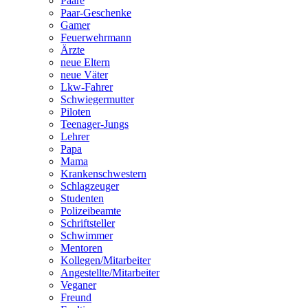
Paare
Paar-Geschenke
Gamer
Feuerwehrmann
Ärzte
neue Eltern
neue Väter
Lkw-Fahrer
Schwiegermutter
Piloten
Teenager-Jungs
Lehrer
Papa
Mama
Krankenschwestern
Schlagzeuger
Studenten
Polizeibeamte
Schriftsteller
Schwimmer
Mentoren
Kollegen/Mitarbeiter
Angestellte/Mitarbeiter
Veganer
Freund