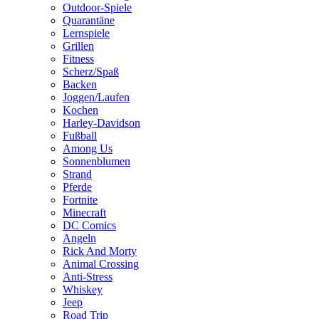
Outdoor-Spiele
Quarantäne
Lernspiele
Grillen
Fitness
Scherz/Spaß
Backen
Joggen/Laufen
Kochen
Harley-Davidson
Fußball
Among Us
Sonnenblumen
Strand
Pferde
Fortnite
Minecraft
DC Comics
Angeln
Rick And Morty
Animal Crossing
Anti-Stress
Whiskey
Jeep
Road Trip