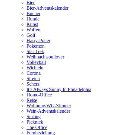
Bier
Bier-Adventskalender
Bücher
Hunde
Kunst
Waffen
Golf
Harry-Potter
Pokemon
Star Trek
Weihnachtspullover
Volleyball
Wichteln
Corona
Streich
Scherz
It’s Always Sunny In Philadelphia
Home-Office
Reise
Wohnung/WG-Zimmer
Wein-Adventskalender
Surfing
Picknick
The Office
Fernbeziehung