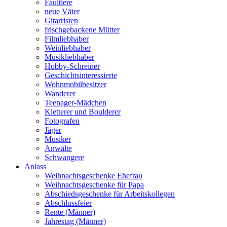
Faultiere
neue Väter
Gitarristen
frischgebackene Mütter
Filmliebhaber
Weinliebhaber
Musikliebhaber
Hobby-Schreiner
Geschichtsinteressierte
Wohnmobilbesitzer
Wanderer
Teenager-Mädchen
Kletterer und Boulderer
Fotografen
Jäger
Musiker
Anwälte
Schwangere
Anlass
Weihnachtsgeschenke Ehefrau
Weihnachtsgeschenke für Papa
Abschiedsgeschenke für Arbeitskollegen
Abschlussfeier
Rente (Männer)
Jahrestag (Männer)