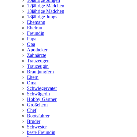
10jährige Jungen
12jährige Mädchen
18jährige Mädchen
18jährige Jungs
Ehemann
Ehefrau
Freundin
Papa
Opa
Apotheker
Zahnärzte
Trauzeugen
Trauzeugin
Brautjungfern
Eltern
Oma
Schwiegervater
Schwägerin
Hobby-Gärtner
Großeltern
Chef
Bootsfahrer
Bruder
Schwester
beste Freundin