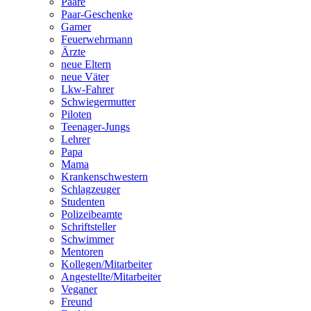
Paare
Paar-Geschenke
Gamer
Feuerwehrmann
Ärzte
neue Eltern
neue Väter
Lkw-Fahrer
Schwiegermutter
Piloten
Teenager-Jungs
Lehrer
Papa
Mama
Krankenschwestern
Schlagzeuger
Studenten
Polizeibeamte
Schriftsteller
Schwimmer
Mentoren
Kollegen/Mitarbeiter
Angestellte/Mitarbeiter
Veganer
Freund