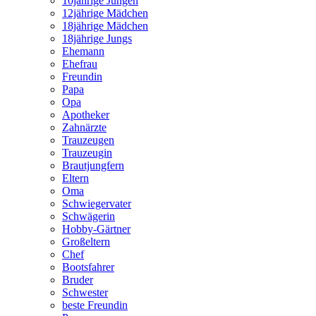
10jährige Jungen
12jährige Mädchen
18jährige Mädchen
18jährige Jungs
Ehemann
Ehefrau
Freundin
Papa
Opa
Apotheker
Zahnärzte
Trauzeugen
Trauzeugin
Brautjungfern
Eltern
Oma
Schwiegervater
Schwägerin
Hobby-Gärtner
Großeltern
Chef
Bootsfahrer
Bruder
Schwester
beste Freundin