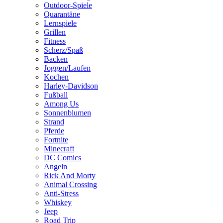
Outdoor-Spiele
Quarantäne
Lernspiele
Grillen
Fitness
Scherz/Spaß
Backen
Joggen/Laufen
Kochen
Harley-Davidson
Fußball
Among Us
Sonnenblumen
Strand
Pferde
Fortnite
Minecraft
DC Comics
Angeln
Rick And Morty
Animal Crossing
Anti-Stress
Whiskey
Jeep
Road Trip