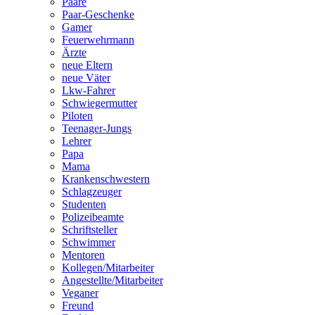
Paare
Paar-Geschenke
Gamer
Feuerwehrmann
Ärzte
neue Eltern
neue Väter
Lkw-Fahrer
Schwiegermutter
Piloten
Teenager-Jungs
Lehrer
Papa
Mama
Krankenschwestern
Schlagzeuger
Studenten
Polizeibeamte
Schriftsteller
Schwimmer
Mentoren
Kollegen/Mitarbeiter
Angestellte/Mitarbeiter
Veganer
Freund