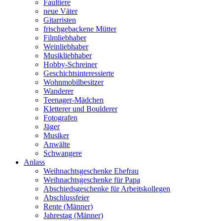
Faultiere
neue Väter
Gitarristen
frischgebackene Mütter
Filmliebhaber
Weinliebhaber
Musikliebhaber
Hobby-Schreiner
Geschichtsinteressierte
Wohnmobilbesitzer
Wanderer
Teenager-Mädchen
Kletterer und Boulderer
Fotografen
Jäger
Musiker
Anwälte
Schwangere
Anlass
Weihnachtsgeschenke Ehefrau
Weihnachtsgeschenke für Papa
Abschiedsgeschenke für Arbeitskollegen
Abschlussfeier
Rente (Männer)
Jahrestag (Männer)