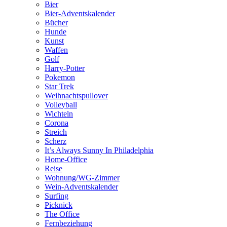
Bier
Bier-Adventskalender
Bücher
Hunde
Kunst
Waffen
Golf
Harry-Potter
Pokemon
Star Trek
Weihnachtspullover
Volleyball
Wichteln
Corona
Streich
Scherz
It’s Always Sunny In Philadelphia
Home-Office
Reise
Wohnung/WG-Zimmer
Wein-Adventskalender
Surfing
Picknick
The Office
Fernbeziehung