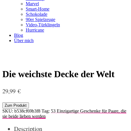
Marvel
Smart-Home
Schokolade
90er Spielzeuge
Video-Türklingeln
Hurricane
Blog
Über mich
Die weichste Decke der Welt
29,99
€
Zum Produkt
SKU:
b538cf69b3f8
Tag:
53 Einzigartige Geschenke für Paare, die
sie beide lieben werden
Description