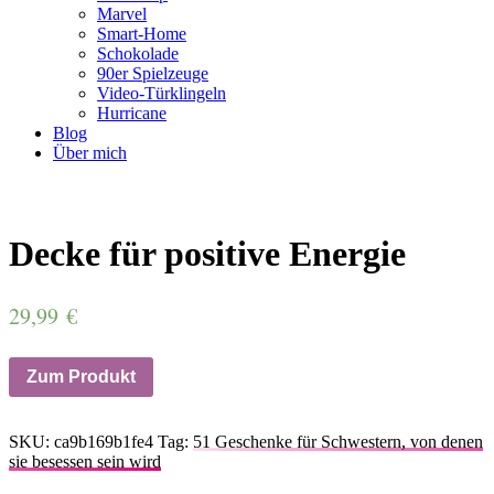
Marvel
Smart-Home
Schokolade
90er Spielzeuge
Video-Türklingeln
Hurricane
Blog
Über mich
Decke für positive Energie
29,99
€
Zum Produkt
SKU:
ca9b169b1fe4
Tag:
51 Geschenke für Schwestern, von denen
sie besessen sein wird