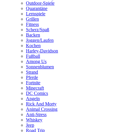
Outdoor-Spiele
Quarantäne
Lernspiele
Grillen
Fitness
Scherz/Spaß
Backen
Joggen/Laufen
Kochen
Harley-Davidson
Fußball
Among Us
Sonnenblumen
Strand
Pferde
Fortnite
Minecraft
DC Comics
Angeln
Rick And Morty
Animal Crossing
Anti-Stress
Whiskey
Jeep
Road Trip