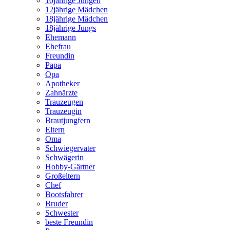
10jährige Jungen
12jährige Mädchen
18jährige Mädchen
18jährige Jungs
Ehemann
Ehefrau
Freundin
Papa
Opa
Apotheker
Zahnärzte
Trauzeugen
Trauzeugin
Brautjungfern
Eltern
Oma
Schwiegervater
Schwägerin
Hobby-Gärtner
Großeltern
Chef
Bootsfahrer
Bruder
Schwester
beste Freundin