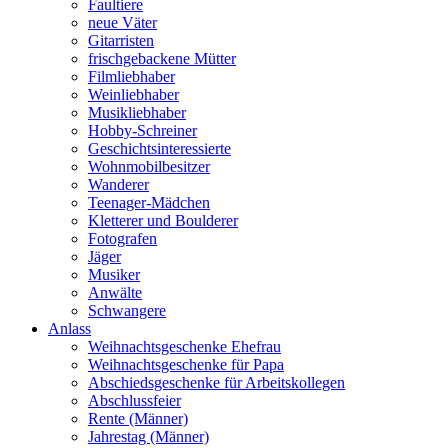
Faultiere
neue Väter
Gitarristen
frischgebackene Mütter
Filmliebhaber
Weinliebhaber
Musikliebhaber
Hobby-Schreiner
Geschichtsinteressierte
Wohnmobilbesitzer
Wanderer
Teenager-Mädchen
Kletterer und Boulderer
Fotografen
Jäger
Musiker
Anwälte
Schwangere
Anlass
Weihnachtsgeschenke Ehefrau
Weihnachtsgeschenke für Papa
Abschiedsgeschenke für Arbeitskollegen
Abschlussfeier
Rente (Männer)
Jahrestag (Männer)