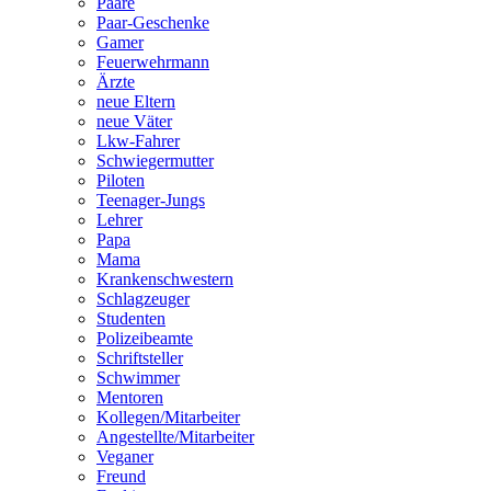
Paare
Paar-Geschenke
Gamer
Feuerwehrmann
Ärzte
neue Eltern
neue Väter
Lkw-Fahrer
Schwiegermutter
Piloten
Teenager-Jungs
Lehrer
Papa
Mama
Krankenschwestern
Schlagzeuger
Studenten
Polizeibeamte
Schriftsteller
Schwimmer
Mentoren
Kollegen/Mitarbeiter
Angestellte/Mitarbeiter
Veganer
Freund