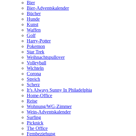
Bier
Bier-Adventskalender
Bücher
Hunde
Kunst
Waffen
Golf
Harry-Potter
Pokemon
Star Trek
Weihnachtspullover
Volleyball
Wichteln
Corona
Streich
Scherz
It’s Always Sunny In Philadelphia
Home-Office
Reise
Wohnung/WG-Zimmer
Wein-Adventskalender
Surfing
Picknick
The Office
Fernbeziehung